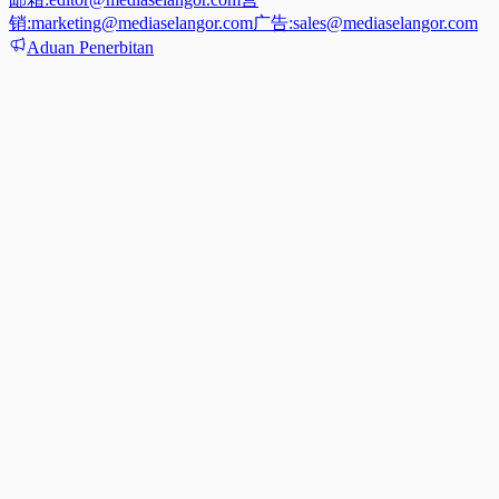
销:
marketing@mediaselangor.com
广告:
sales@mediaselangor.com
Aduan Penerbitan