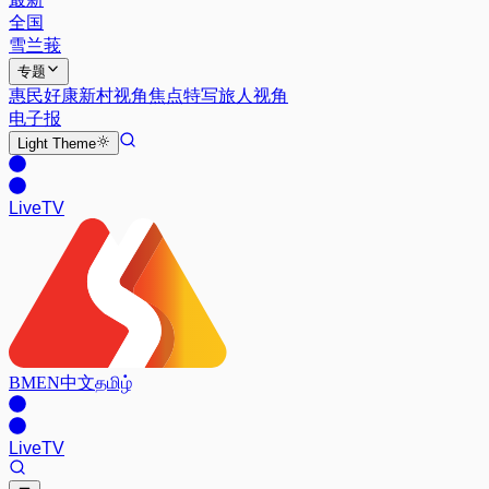
全国
雪兰莪
专题
惠民好康
新村视角
焦点特写
旅人视角
电子报
Light
Theme
Live
TV
BM
EN
中文
தமிழ்
Live
TV