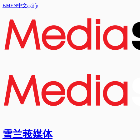
BM
EN
中文
தமிழ்
雪兰莪媒体