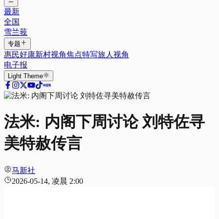
最新
全国
雪兰莪
专题
惠民好康
新村视角
焦点特写
旅人视角
电子报
Light
Theme
法米: 内阁下周讨论 刘特佐寻
美特赦传言
马新社
2026-05-14, 凌晨 2:00