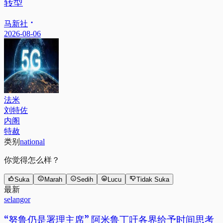
转型
马新社
2026-08-06
法米
刘特佐
内阁
特赦
类别
national
你觉得怎么样？
Suka
Marah
Sedih
Lucu
Tidak Suka
最新
selangor
“努鲁仍是署理主席” 阿米鲁丁吁各界给予时间思考