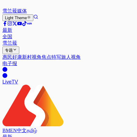
雪兰莪
媒体
Light
Theme
最新
全国
雪兰莪
专题
惠民好康
新村视角
焦点特写
旅人视角
电子报
Live
TV
BM
EN
中文
தமிழ்
最新