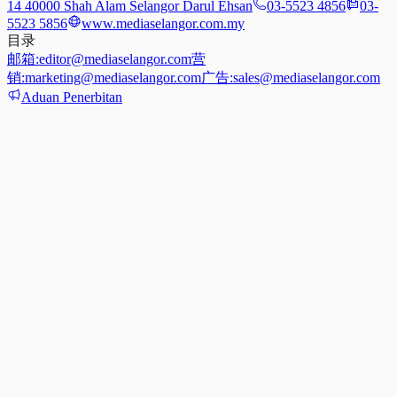
14 40000 Shah Alam Selangor Darul Ehsan
03-5523 4856
03-
5523 5856
www.mediaselangor.com.my
目录
邮箱:
editor@mediaselangor.com
营
销:
marketing@mediaselangor.com
广告:
sales@mediaselangor.com
Aduan Penerbitan