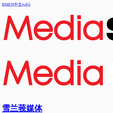
BM
EN
中文
தமிழ்
雪兰莪媒体