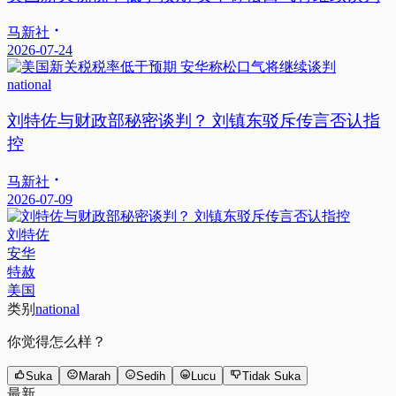
马新社
2026-07-24
national
刘特佐与财政部秘密谈判？ 刘镇东驳斥传言否认指
控
马新社
2026-07-09
刘特佐
安华
特赦
美国
类别
national
你觉得怎么样？
Suka
Marah
Sedih
Lucu
Tidak Suka
最新