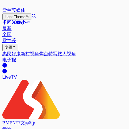
雪兰莪
媒体
Light
Theme
最新
全国
雪兰莪
专题
惠民好康
新村视角
焦点特写
旅人视角
电子报
Live
TV
BM
EN
中文
தமிழ்
最新