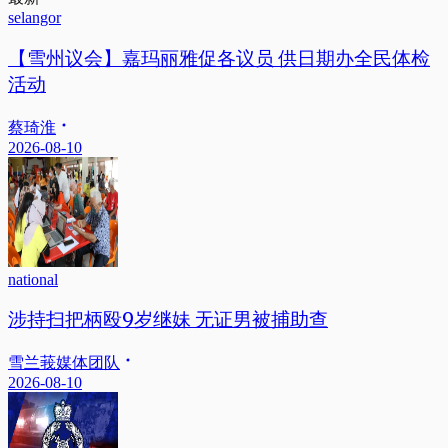
selangor
【雪州议会】嘉玛丽雅促各议员 供日期办全民体检
活动
蔡琦淮
2026-08-10
national
涉持扫把柄殴9岁继妹 无证男被捕助查
雪兰莪媒体团队
2026-08-10