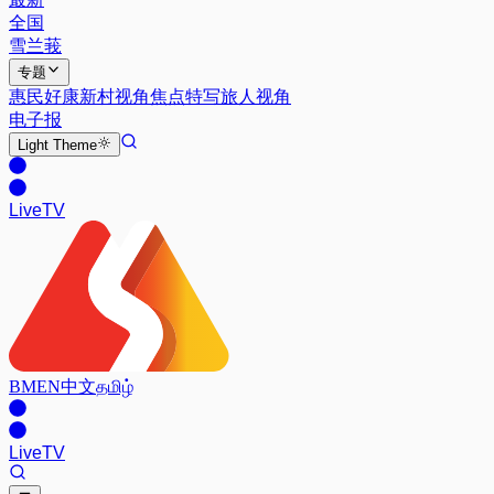
全国
雪兰莪
专题
惠民好康
新村视角
焦点特写
旅人视角
电子报
Light
Theme
Live
TV
BM
EN
中文
தமிழ்
Live
TV