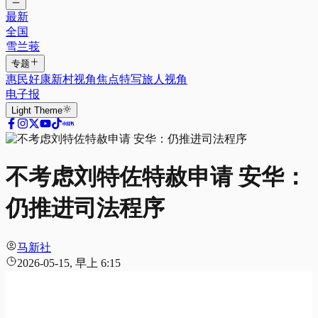
最新
全国
雪兰莪
专题
惠民好康
新村视角
焦点特写
旅人视角
电子报
Light
Theme
不考虑刘特佐特赦申请 安华：
仍推进司法程序
马新社
2026-05-15, 早上 6:15