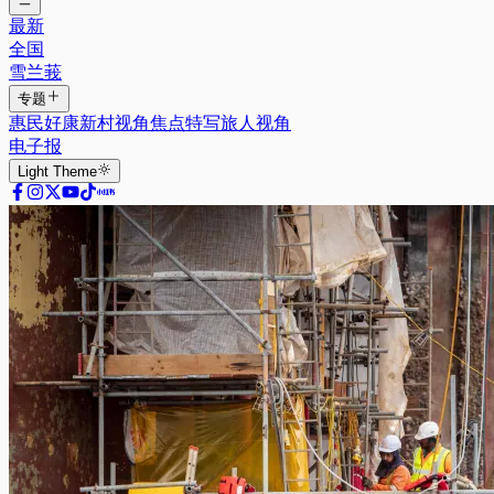
最新
全国
雪兰莪
专题
惠民好康
新村视角
焦点特写
旅人视角
电子报
Light
Theme