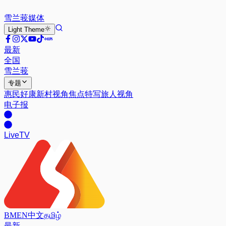
雪兰莪
媒体
Light
Theme
最新
全国
雪兰莪
专题
惠民好康
新村视角
焦点特写
旅人视角
电子报
Live
TV
BM
EN
中文
தமிழ்
最新