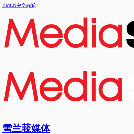
BM
EN
中文
தமிழ்
雪兰莪媒体