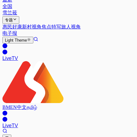
全国
雪兰莪
专题
惠民好康
新村视角
焦点特写
旅人视角
电子报
Light
Theme
Live
TV
BM
EN
中文
தமிழ்
Live
TV