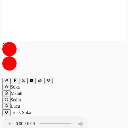
Suka
Marah
Sedih
Lucu
Tidak Suka