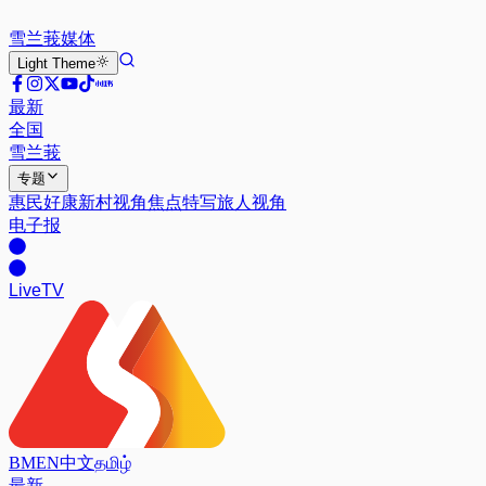
雪兰莪
媒体
Light
Theme
最新
全国
雪兰莪
专题
惠民好康
新村视角
焦点特写
旅人视角
电子报
Live
TV
BM
EN
中文
தமிழ்
最新