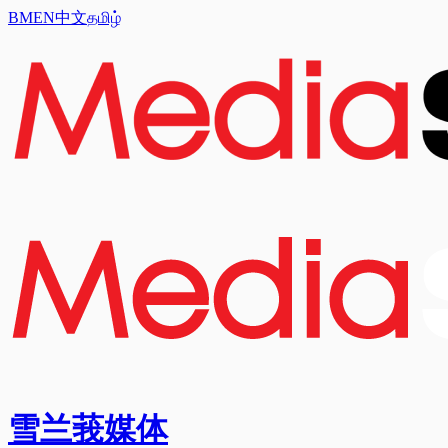
BM
EN
中文
தமிழ்
雪兰莪媒体