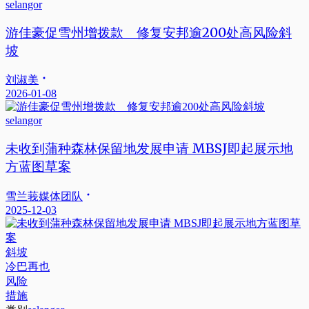
selangor
游佳豪促雪州增拨款 修复安邦逾200处高风险斜
坡
刘淑美
2026-01-08
selangor
未收到蒲种森林保留地发展申请 MBSJ即起展示地
方蓝图草案
雪兰莪媒体团队
2025-12-03
斜坡
冷巴再也
风险
措施