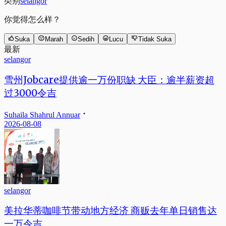
类别
selangor
你觉得怎么样？
Suka
Marah
Sedih
Lucu
Tidak Suka
最新
selangor
雪州Jobcare提供逾一万份职缺 大臣：逾半薪资超
过3000令吉
Suhaila Shahrul Annuar
2026-08-08
selangor
美拉华蒂咖啡节带动地方经济 商贩去年单日销售达
一万令吉