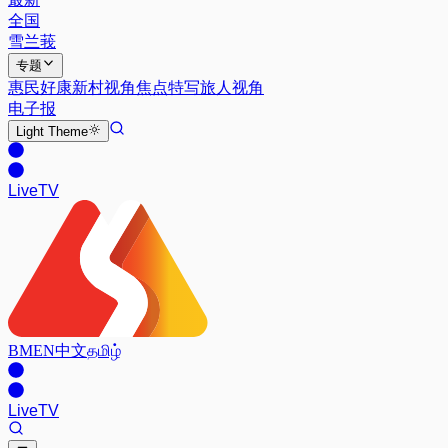
全国
雪兰莪
专题
惠民好康
新村视角
焦点特写
旅人视角
电子报
Light
Theme
Live
TV
BM
EN
中文
தமிழ்
Live
TV