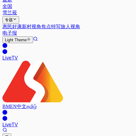
全国
雪兰莪
专题
惠民好康
新村视角
焦点特写
旅人视角
电子报
Light
Theme
Live
TV
BM
EN
中文
தமிழ்
Live
TV