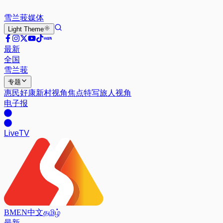
雪兰莪
媒体
Light
Theme
最新
全国
雪兰莪
专题
惠民好康
新村视角
焦点特写
旅人视角
电子报
Live
TV
BM
EN
中文
தமிழ்
最新