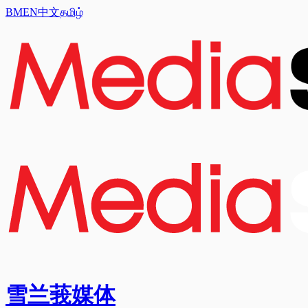
BM
EN
中文
தமிழ்
雪兰莪媒体