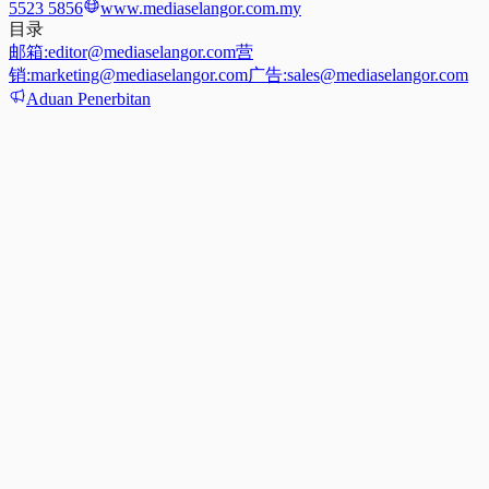
5523 5856
www.mediaselangor.com.my
目录
邮箱:
editor@mediaselangor.com
营
销:
marketing@mediaselangor.com
广告:
sales@mediaselangor.com
Aduan Penerbitan