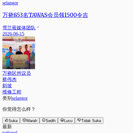
selangor
万挠853名TAWAS会员领1500令吉
雪兰莪媒体团队
2026-06-15
万挠区州议员
蔡伟杰
斜坡
维修工程
类别
selangor
你觉得怎么样？
Suka
Marah
Sedih
Lucu
Tidak Suka
最新
national