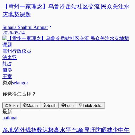
【雪州一家理念】乌鲁冷岳站社区交流 民众关注水
灾地契课题
Suhaila Shahrul Annuar
2026-05-14
雪州行政议员
法米亚
礼占
侮辱
王室
类别
selangor
你觉得怎么样？
Suka
Marah
Sedih
Lucu
Tidak Suka
最新
national
多地紫外线指数达极高水平 气象局吁防晒减少中午