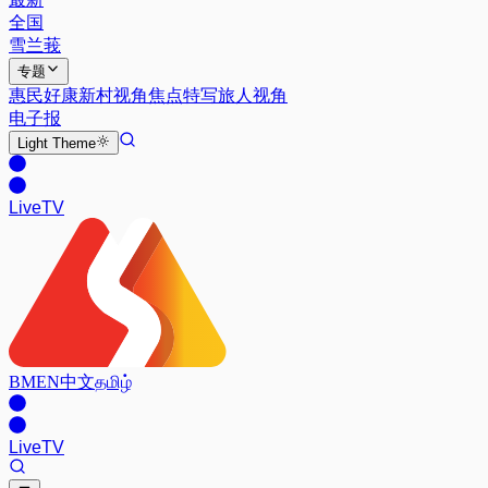
全国
雪兰莪
专题
惠民好康
新村视角
焦点特写
旅人视角
电子报
Light
Theme
Live
TV
BM
EN
中文
தமிழ்
Live
TV