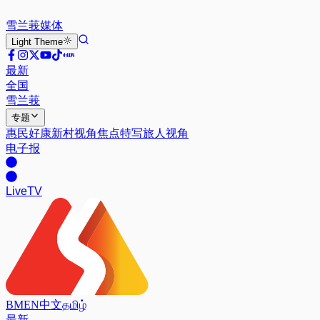
雪兰莪
媒体
Light
Theme
最新
全国
雪兰莪
专题
惠民好康
新村视角
焦点特写
旅人视角
电子报
Live
TV
BM
EN
中文
தமிழ்
最新