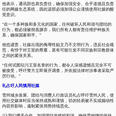
他表示，通讯部也肩负责任，确保加强安全、合乎道德且负责
任的网媒生态系统，因此该部必须加强公众谨慎使用社媒的醒
觉意识。
“在一个多种族和多元化的国家，任何破坏人民和谐与团结的
行为，都必须被彻底摒弃，我们所有人都有责任维护种族关
系，确保国家和平。”
他也谴责，社媒出现的侮辱性贴文乃不文明行为，违反社会规
范，有悖于对王室的尊重，甚有可能引发不同宗族和宗教群体
之间的紧张关系。
“任何试图玷污王室名誉的行为，都令人深感遗憾且完全不可
被接受，呼吁警方立即展开调查，并依据法律对涉事者采取严
厉行动。”
礼占吁人民慎用社媒
雪州城乡发展、团结与消费人行政议员礼占呼吁雪州人民，使
用社交媒体时应当保持成熟和谨慎，切勿轻易被不实或煽动性
内容所影响，遏制紧张局势持续恶化。
“让我们携手合作，加强团结并维护和谐，确保雪州继续保持