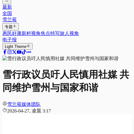
最新
全国
雪兰莪
专题
惠民好康
新村视角
焦点特写
旅人视角
电子报
Light
Theme
雪行政议员吁人民慎用社媒 共
同维护雪州与国家和谐
雪兰莪媒体团队
2026-04-27, 凌晨 3:17