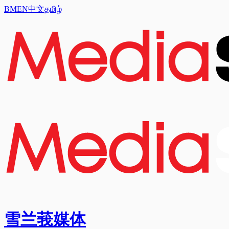
BM
EN
中文
தமிழ்
雪兰莪媒体