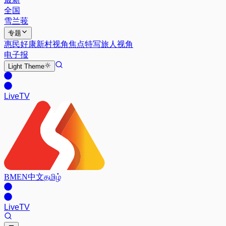
全国
雪兰莪
专题
惠民好康
新村视角
焦点特写
旅人视角
电子报
Light
Theme
Live
TV
BM
EN
中文
தமிழ்
Live
TV