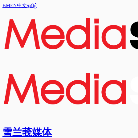
BM
EN
中文
தமிழ்
雪兰莪媒体