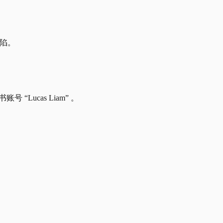
缺陷。
“Lucas Liam” 。