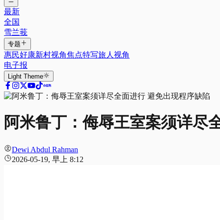
最新
全国
雪兰莪
专题
惠民好康
新村视角
焦点特写
旅人视角
电子报
Light
Theme
阿米鲁丁：侮辱王室案须详尽全
Dewi Abdul Rahman
2026-05-19, 早上 8:12