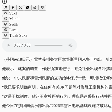
Suka
Marah
Sedih
Lucu
Tidak Suka
（莎阿南19日讯）雪兰莪州务大臣拿督斯里阿米鲁丁指出，
他表示，此案的调查工作必须加速进行，避免社会出现各种揣
他说，中央政府和雪州政府的立场始终保持一致，即拒绝任何
“我已要求明确声明，在任何有关3R问题等对侮辱王室机构的
“这是干扰制度、玷污王室尊严的行为，理应迅速采取行动并严
他今日在莎阿南俱乐部出席“2026年雪州电讯基础设施防破坏