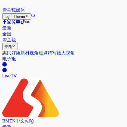
雪兰莪
媒体
Light
Theme
最新
全国
雪兰莪
专题
惠民好康
新村视角
焦点特写
旅人视角
电子报
Live
TV
BM
EN
中文
தமிழ்
最新