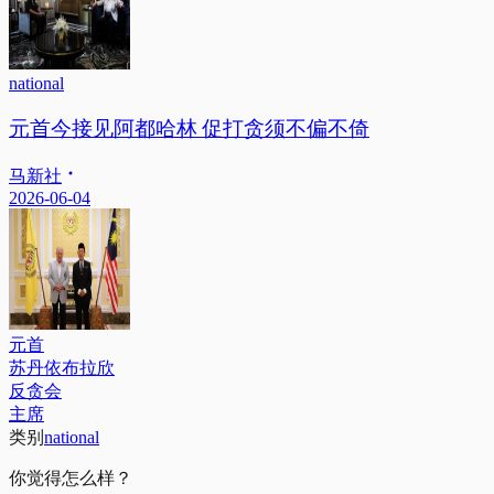
national
元首今接见阿都哈林 促打贪须不偏不倚
马新社
2026-06-04
元首
苏丹依布拉欣
反贪会
主席
类别
national
你觉得怎么样？