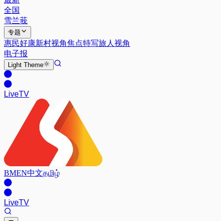
全国
雪兰莪
专题
惠民好康
新村视角
焦点特写
旅人视角
电子报
Light
Theme
Live
TV
BM
EN
中文
தமிழ்
Live
TV