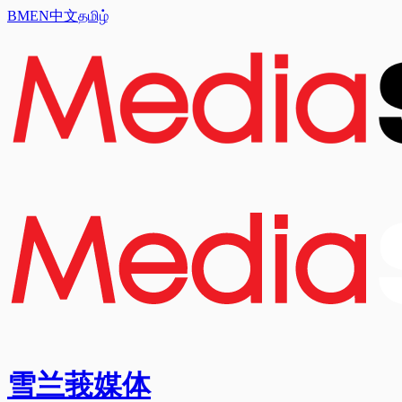
BM
EN
中文
தமிழ்
雪兰莪媒体