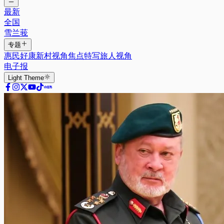
最新
全国
雪兰莪
专题
惠民好康
新村视角
焦点特写
旅人视角
电子报
Light
Theme