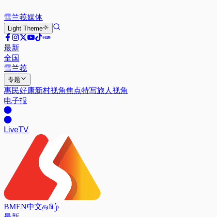
雪兰莪
媒体
Light
Theme
最新
全国
雪兰莪
专题
惠民好康
新村视角
焦点特写
旅人视角
电子报
Live
TV
BM
EN
中文
தமிழ்
最新