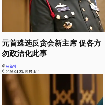
元首遴选反贪会新主席 促各方
勿政治化此事
马新社
2026-04-23, 凌晨 4:11