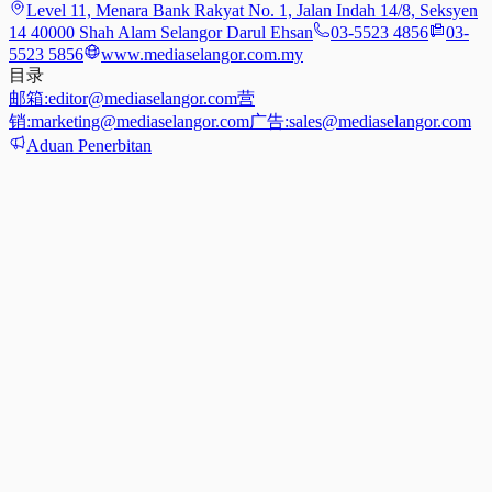
Level 11, Menara Bank Rakyat No. 1, Jalan Indah 14/8, Seksyen
14 40000 Shah Alam Selangor Darul Ehsan
03-5523 4856
03-
5523 5856
www.mediaselangor.com.my
目录
邮箱:
editor@mediaselangor.com
营
销:
marketing@mediaselangor.com
广告:
sales@mediaselangor.com
Aduan Penerbitan