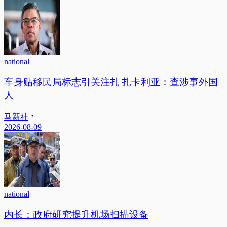
national
车身贴移民局标志引关注扎 扎卡利亚：查涉事外国
人
马新社
2026-08-09
national
内长：政府研究提升机场扫描设备