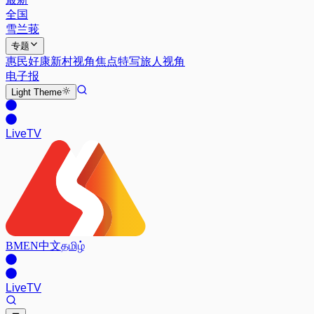
全国
雪兰莪
专题
惠民好康
新村视角
焦点特写
旅人视角
电子报
Light
Theme
Live
TV
BM
EN
中文
தமிழ்
Live
TV