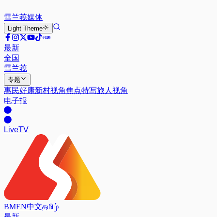
雪兰莪
媒体
Light
Theme
最新
全国
雪兰莪
专题
惠民好康
新村视角
焦点特写
旅人视角
电子报
Live
TV
BM
EN
中文
தமிழ்
最新