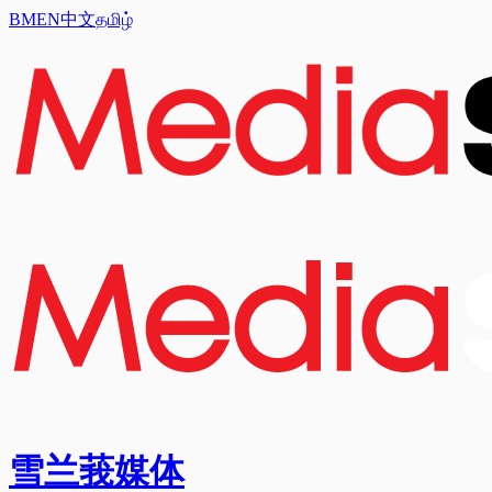
BM
EN
中文
தமிழ்
雪兰莪媒体