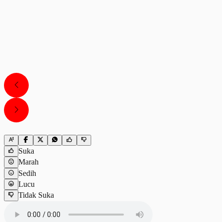
Suka
Marah
Sedih
Lucu
Tidak Suka