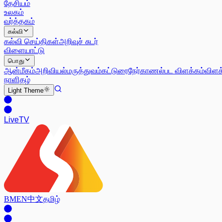
தேசியம்
உலகம்
வர்த்தகம்
கல்வி
கல்வி செய்திகள்
அறிவுச் சுடர்
விளையாட்டு
பொது
ஆன்மீகம்
அறிவியல்
மருத்துவம்
கட்டுரை
நேர்காணல்
பட விளக்கம்
விளக
நாளிதழ்
Light
Theme
Live
TV
BM
EN
中文
தமிழ்