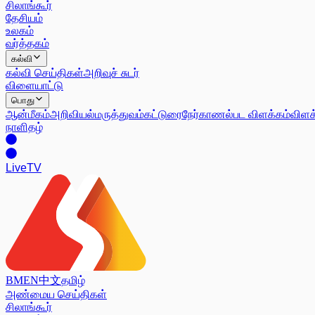
சிலாங்கூர்
தேசியம்
உலகம்
வர்த்தகம்
கல்வி
கல்வி செய்திகள்
அறிவுச் சுடர்
விளையாட்டு
பொது
ஆன்மீகம்
அறிவியல்
மருத்துவம்
கட்டுரை
நேர்காணல்
பட விளக்கம்
விளக
நாளிதழ்
Live
TV
BM
EN
中文
தமிழ்
அண்மைய செய்திகள்
சிலாங்கூர்