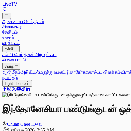
Live
TV
அண்மைய செய்திகள்
சிலாங்கூர்
தேசியம்
உலகம்
வர்த்தகம்
கல்வி
கல்வி செய்திகள்
அறிவுச் சுடர்
விளையாட்டு
பொது
ஆன்மீகம்
அறிவியல்
மருத்துவம்
கட்டுரை
நேர்காணல்
பட விளக்கம்
விளக
நாளிதழ்
Light
Theme
இந்தோனேசியா பண்டுங்குடன் ஒத்
Chuah Chee Hwai
9 ஜூலை 2026, 3:35 AM