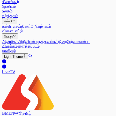
சிலாங்கூர்
தேசியம்
உலகம்
வர்த்தகம்
கல்வி
கல்வி செய்திகள்
அறிவுச் சுடர்
விளையாட்டு
பொது
ஆன்மீகம்
அறிவியல்
மருத்துவம்
கட்டுரை
நேர்காணல்
பட
விளக்கம்
விளக்கப்படம்
நாளிதழ்
Light
Theme
Live
TV
BM
EN
中文
தமிழ்