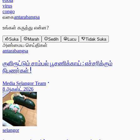
ebola
virus
congo
வகை
antarabangsa
உங்கள் கருத்து என்ன?
Suka
Marah
Sedih
Lucu
Tidak Suka
அண்மைய செய்திகள்
antarabangsa
குளிரூட்டும் சாம்பல் பூசணிக்காய் ; எச்சரிக்கும்
நிபுணர்கள் !
Media Selangor Team
8 ஆகஸ்ட் 2026
selangor