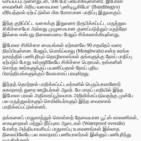
செய்யப்பட்டுள்ளதுடன், 506 பேர் பலியாகியுள்ளனர். இபோலா
வைரஸின் அரிய வகையான 'புண்டிபூகியோ' (Bundibugyo)
வீரியத்தால் ஏற்பட்டுள்ள மிக மோசமான பாதிப்பு இதுவாகும்.
இந்த குறிப்பிட்ட வகைக்கு இதுவரை நிரூபிக்கப்பட்ட மருத்துவ
சிகிச்சையோ அல்லது முழுமையான குணப்படுத்தும் மருந்தோ
இல்லை என்பது நிலைமையை மேலும் சிக்கலாக்கியுள்ளது.
இபோலா சிகிச்சை மையங்கள் ஏற்கனவே 90 சதவீதம் வரை
நிரம்பியுள்ளன. மேலும், மொங்ப்வாலு (Mongbwalu) என்ற சுரங்க
நகரத்தில் பணிபுரியும் தொழிலாளர்கள் தங்களுக்கு நோய் பாதிப்பு
ஏற்படும் போது உள்ளூரிலேயே சிகிச்சை பெறாமல், தங்களின்
சொந்த ஊர்களுக்குப் பயணிப்பதால் நோய் புதிய
பிராந்தியங்களுக்கும் வேகமாகப் பரவுகிறது.
இந்தத் தொற்றால் பாதிக்கப்பட்டவர்களில் பெரும்பாலானோர்
சுகாதாரத் துறை ஊழியர்கள் ஆவர். மே மாதப் பாதியில் இந்த
இபோலா பரவல் அதிகாரப்பூர்வமாக அறிவிக்கப்படுவதற்கு முன்பே
பல மருத்துவர்களும் செவிலியர்களும் இந்த வைரஸால்
பாதிக்கப்பட்டுள்ளனர்.
தங்களைப் பாதுகாத்துக் கொள்ளத் தேவையான பூட்ஸ் காலணிகள்,
கையுறைகள் மற்றும் நீர்ப்புகா ஆடைகள் (Waterproof overalls)
போன்ற அத்தியாவசியப் பாதுகாப்பு உபகரணங்கள் இல்லாத
நிலையிலேயே பல சுகாதாரப் பணியாளர்கள் இன்னும் பணிபுரிந்து
வருகின்றனர்.