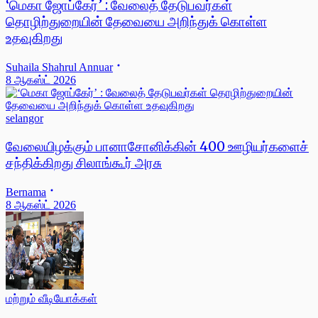
‘மெகா ஜோப்கேர்’ : வேலைத் தேடுபவர்கள்
தொழிற்துறையின் தேவையை அறிந்துக் கொள்ள
உதவுகிறது
Suhaila Shahrul Annuar
8 ஆகஸ்ட் 2026
selangor
வேலையிழக்கும் பானாசோனிக்கின் 400 ஊழியர்களைச்
சந்திக்கிறது சிலாங்கூர் அரசு
Bernama
8 ஆகஸ்ட் 2026
மற்றும் வீடியோக்கள்