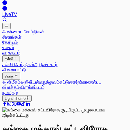
Live
TV
அண்மைய செய்திகள்
சிலாங்கூர்
தேசியம்
உலகம்
வர்த்தகம்
கல்வி
கல்வி செய்திகள்
அறிவுச் சுடர்
விளையாட்டு
பொது
ஆன்மீகம்
அறிவியல்
மருத்துவம்
கட்டுரை
நேர்காணல்
பட
விளக்கம்
விளக்கப்படம்
நாளிதழ்
Light
Theme
சுங்கை மக்காவ் சட்டவிரோத