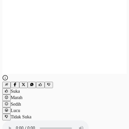
Suka
Marah
Sedih
Lucu
Tidak Suka