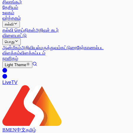
சிலாங்கூர்
தேசியம்
உலகம்
வர்த்தகம்
கல்வி
கல்வி செய்திகள்
அறிவுச் சுடர்
விளையாட்டு
பொது
ஆன்மீகம்
அறிவியல்
மருத்துவம்
கட்டுரை
நேர்காணல்
பட
விளக்கம்
விளக்கப்படம்
நாளிதழ்
Light
Theme
Live
TV
BM
EN
中文
தமிழ்