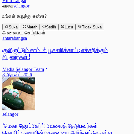
Hulu Langat
வகை
selangor
உங்கள் கருத்து என்ன?
Suka
Marah
Sedih
Lucu
Tidak Suka
அண்மைய செய்திகள்
antarabangsa
குளிரூட்டும் சாம்பல் பூசணிக்காய் ; எச்சரிக்கும்
நிபுணர்கள் !
Media Selangor Team
8 ஆகஸ்ட் 2026
selangor
‘மெகா ஜோப்கேர்’ : வேலைத் தேடுபவர்கள்
தொழிற்துறையின் தேவையை அறிந்துக் கொள்ள