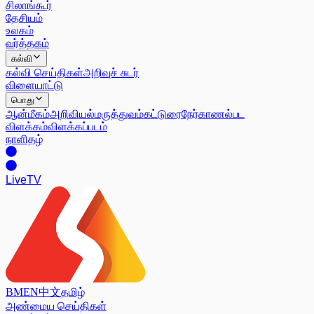
சிலாங்கூர்
தேசியம்
உலகம்
வர்த்தகம்
கல்வி
கல்வி செய்திகள்
அறிவுச் சுடர்
விளையாட்டு
பொது
ஆன்மீகம்
அறிவியல்
மருத்துவம்
கட்டுரை
நேர்காணல்
பட
விளக்கம்
விளக்கப்படம்
நாளிதழ்
Live
TV
BM
EN
中文
தமிழ்
அண்மைய செய்திகள்