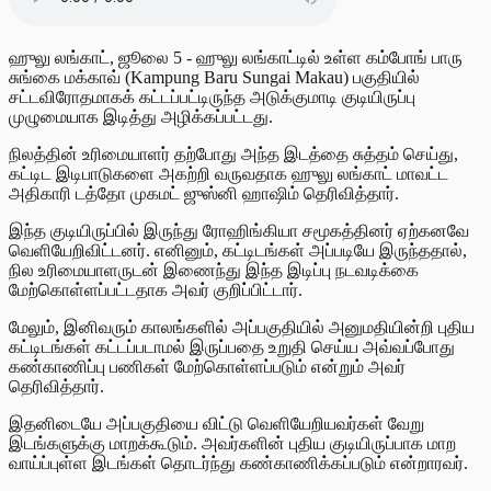
ஹுலு லங்காட், ஜூலை 5 - ஹுலு லங்காட்டில் உள்ள கம்போங் பாரு
சுங்கை மக்காவ் (Kampung Baru Sungai Makau) பகுதியில்
சட்டவிரோதமாகக் கட்டப்பட்டிருந்த அடுக்குமாடி குடியிருப்பு
முழுமையாக இடித்து அழிக்கப்பட்டது.
நிலத்தின் உரிமையாளர் தற்போது அந்த இடத்தை சுத்தம் செய்து,
கட்டிட இடிபாடுகளை அகற்றி வருவதாக ஹுலு லங்காட் மாவட்ட
அதிகாரி டத்தோ முகமட் ஜுஸ்னி ஹாஷிம் தெரிவித்தார்.
இந்த குடியிருப்பில் இருந்து ரோஹிங்கியா சமூகத்தினர் ஏற்கனவே
வெளியேறிவிட்டனர். எனினும், கட்டிடங்கள் அப்படியே இருந்ததால்,
நில உரிமையாளருடன் இணைந்து இந்த இடிப்பு நடவடிக்கை
மேற்கொள்ளப்பட்டதாக அவர் குறிப்பிட்டார்.
மேலும், இனிவரும் காலங்களில் அப்பகுதியில் அனுமதியின்றி புதிய
கட்டிடங்கள் கட்டப்படாமல் இருப்பதை உறுதி செய்ய அவ்வப்போது
கண்காணிப்பு பணிகள் மேற்கொள்ளப்படும் என்றும் அவர்
தெரிவித்தார்.
இதனிடையே அப்பகுதியை விட்டு வெளியேறியவர்கள் வேறு
இடங்களுக்கு மாறக்கூடும். அவர்களின் புதிய குடியிருப்பாக மாற
வாய்ப்புள்ள இடங்கள் தொடர்ந்து கண்காணிக்கப்படும் என்றாரவர்.