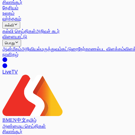
சிலாங்கூர்
தேசியம்
உலகம்
வர்த்தகம்
கல்வி
கல்வி செய்திகள்
அறிவுச் சுடர்
விளையாட்டு
பொது
ஆன்மீகம்
அறிவியல்
மருத்துவம்
கட்டுரை
நேர்காணல்
பட விளக்கம்
விளக
நாளிதழ்
Live
TV
BM
EN
中文
தமிழ்
அண்மைய செய்திகள்
சிலாங்கூர்