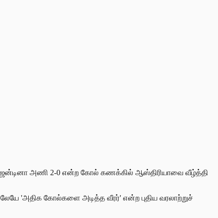
ர்ஜென்டினா அணி 2-0 என்ற கோல் கணக்கில் ஆஸ்திரியாவை வீழ்த்தி
ேயே 'அதிக கோல்களை அடித்த வீரர்' என்ற புதிய வரலாற்றுச்