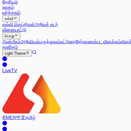
தேசியம்
உலகம்
வர்த்தகம்
கல்வி
கல்வி செய்திகள்
அறிவுச் சுடர்
விளையாட்டு
பொது
ஆன்மீகம்
அறிவியல்
மருத்துவம்
கட்டுரை
நேர்காணல்
பட விளக்கம்
விளக
நாளிதழ்
Light
Theme
Live
TV
BM
EN
中文
தமிழ்