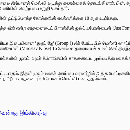
லை லியோனல் மெஸ்ஸி அடித்து கணக்கைத் தொடங்கினார். பின், ஆட்டத
ியின் வெற்றியை உறுதி செய்தார்.
வரின் ஒட்டுமொத்த கோல்களின் எண்ணிக்கை 18 ஆக உயர்ந்தது.
்த வீரர் என்ற சாதனையைப் பிரான்சின் ஜஸ்ட் ஃபோன்டைன் (Just Fonta
ீரியா இடையிலான 'குரூப் ஜே' (Group J) லீக் போட்டியில் மெஸ்ஸி ஹாட
ோசேயின் (Miroslav Klose) 16 கோல் சாதனையைச் சமன் செய்திருந்தார
கோல்களின் மூலம், அவர் க்ளோசேயின் சாதனையை முறியடித்து உலகக் க
டியாகும். இதன் மூலம் உலகக் கோப்பை வரலாற்றில் அதிக போட்டிகளி
் என்ற அரிய சாதனையும் லியோனல் மெஸ்ஸி படைத்துள்ளார்.
வென்றது இங்கிலாந்து