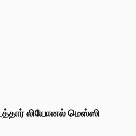
த்தார் லியோனல் மெஸ்ஸி