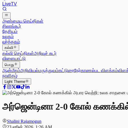
Live
TV
அண்மைய செய்திகள்
சிலாங்கூர்
தேசியம்
உலகம்
வர்த்தகம்
கல்வி
கல்வி செய்திகள்
அறிவுச் சுடர்
விளையாட்டு
பொது
ஆன்மீகம்
அறிவியல்
மருத்துவம்
கட்டுரை
நேர்காணல்
பட விளக்கம்
விளக
நாளிதழ்
Light
Theme
அர்ஜென்டினா 2-0 கோல் கணக்கி
Shalini Rajamogun
23 ஜூன் 2026, 1:26 AM