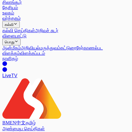
சிலாங்கூர்
தேசியம்
உலகம்
வர்த்தகம்
கல்வி
கல்வி செய்திகள்
அறிவுச் சுடர்
விளையாட்டு
பொது
ஆன்மீகம்
அறிவியல்
மருத்துவம்
கட்டுரை
நேர்காணல்
பட
விளக்கம்
விளக்கப்படம்
நாளிதழ்
Live
TV
BM
EN
中文
தமிழ்
அண்மைய செய்திகள்