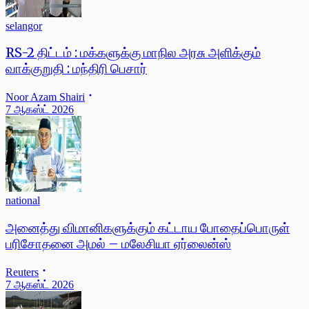
selangor
RS-2 திட்டம் : மக்களுக்கு மாநில அரசு அளிக்கும்
வாக்குறுதி : மந்திரி பெசார்
Noor Azam Shairi
7 ஆகஸ்ட் 2026
national
அனைத்து விமானிகளுக்கும் கட்டாய போதைப்பொருள்
பரிசோதனை அமல் – மலேசியா ஏர்லைன்ஸ்
Reuters
7 ஆகஸ்ட் 2026