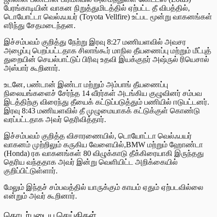
பேரங்காடியின் வாகன நிறுத்துமிடத்தில் ஏற்பட்ட தீ விபத்தில்,
டொயோட்டா வெல்ஃபயர் (Toyota Vellfire) உட்பட மூன்று வாகனங்கள்
எரிந்து சேதமடைந்தன.
இச்சம்பவம் குறித்து நேற்று இரவு 8:27 மணியளவில் அவசர
அழைப்பு பெறப்பட்டதாக சிலாங்கூர் மாநில தீயணைப்பு மற்றும் மீட்புத்
துறையின் செயல்பாட்டுப் பிரிவு உதவி இயக்குநர் அஷ்ருல் ரியெசால்
அஸ்பார் கூறினார்.
உடனே, பண்டான் இண்டா மற்றும் அம்பாங் தீயணைப்பு
நிலையங்களைச் சேர்ந்த 14 வீரர்கள் அடங்கிய குழுவினர் சம்பவ
இடத்திற்கு விரைந்து தீயைக் கட்டுப்படுத்தும் பணியில் ஈடுபட்டனர்.
இரவு 8:43 மணியளவில் தீ முழுமையாகக் கட்டுக்குள் கொண்டு
வரப்பட்டதாக அவர் தெரிவித்தார்.
இச்சம்பவம் குறித்த விசாரணையில், டொயோட்டா வெல்ஃபயர்
வாகனம் முற்றிலும் கருகிய வேளையில்,BMW மற்றும் ஹோண்டா
(Honda) ரக வாகனங்கள் 80 விழுக்காடு தீக்கிரையாகி இருந்தது
தெரிய வந்ததாக அவர் இன்று வெளியிட்ட அறிக்கையில்
குறிப்பிட்டுள்ளார்.
மேலும் இந்தச் சம்பவத்தில் யாருக்கும் காயம் ஏதும் ஏற்படவில்லை
என்றும் அவர் கூறினார்.
தொடர்புடைய செய்திகள்