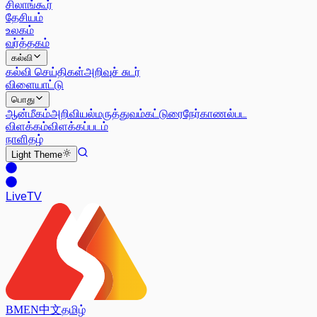
சிலாங்கூர்
தேசியம்
உலகம்
வர்த்தகம்
கல்வி
கல்வி செய்திகள்
அறிவுச் சுடர்
விளையாட்டு
பொது
ஆன்மீகம்
அறிவியல்
மருத்துவம்
கட்டுரை
நேர்காணல்
பட
விளக்கம்
விளக்கப்படம்
நாளிதழ்
Light
Theme
Live
TV
BM
EN
中文
தமிழ்