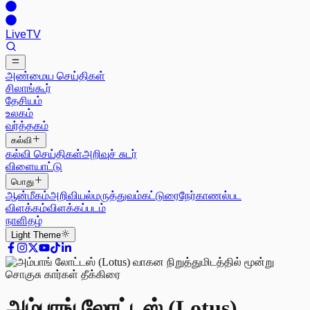
Live
TV
அண்மைய செய்திகள்
சிலாங்கூர்
தேசியம்
உலகம்
வர்த்தகம்
கல்வி
கல்வி செய்திகள்
அறிவுச் சுடர்
விளையாட்டு
பொது
ஆன்மீகம்
அறிவியல்
மருத்துவம்
கட்டுரை
நேர்காணல்
பட
விளக்கம்
விளக்கப்படம்
நாளிதழ்
Light
Theme
அம்பாங் லோட்டஸ் (Lotus)