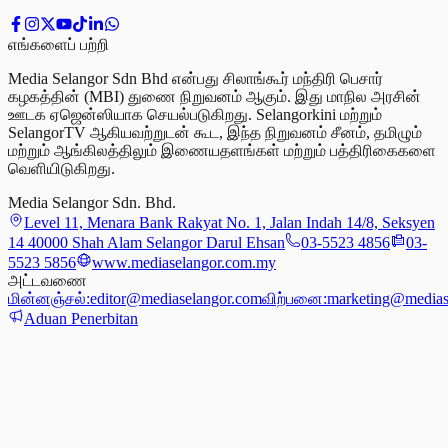
எங்களைப் பற்றி
Media Selangor Sdn Bhd என்பது சிலாங்கூர் மந்திரி பெசார்
கழகத்தின் (MBI) துணை நிறுவனம் ஆகும். இது மாநில அரசின்
ஊடக ஏஜென்ஸியாக செயல்படுகிறது. Selangorkini மற்றும்
SelangorTV ஆகியவற்றுடன் கூட, இந்த நிறுவனம் சீனம், தமிழும்
மற்றும் ஆங்கிலத்திலும் இணையதளங்கள் மற்றும் பத்திரிகைகளை
வெளியிடுகிறது.
Media Selangor Sdn. Bhd.
Level 11, Menara Bank Rakyat No. 1, Jalan Indah 14/8, Seksyen
14 40000 Shah Alam Selangor Darul Ehsan
03-5523 4856
03-
5523 5856
www.mediaselangor.com.my
அட்டவணை
மின்னஞ்சல்:
editor@mediaselangor.com
விற்பனை:
marketing@medias
Aduan Penerbitan