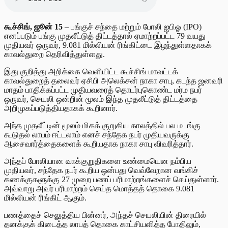
கூச்சிங், ஜூன் 15
– பங்குச் சந்தை மற்றும் போலி ஐபிஓ (IPO)
எனப்படும் பங்கு முதலீட்டுத் திட்டத்தால் ஏமாற்றப்பட்ட 79 வயது
முதியவர் ஒருவர்,
9.081
மில்லியன் ரிங்கிட்டை இழந்துள்ளதாகக்
காவல்துறை தெரிவித்துள்ளது.
இது குறித்து அறிக்கை வெளியிட்ட கூச்சிங் மாவட்டக்
காவல்துறைத் தலைவர் ஏசிபி அலெக்சன் நாகா சாபு, கடந்த ஜனவரி
மாதம் பாதிக்கப்பட்ட முதியவரைத் தொடர்புகொண்ட மர்ம நபர்
ஒருவர், செயலி ஒன்றின் மூலம் இந்த முதலீட்டுத் திட்டத்தை
அறிமுகப்படுத்தியதாகக் கூறினார்.
அந்த முதலீட்டின் மூலம் மிகக் குறுகிய காலத்தில் பல மடங்கு
கூடுதல் லாபம் ஈட்டலாம் எனச் சந்தேக நபர் முதியவருக்கு
ஆசைவார்த்தைகளைக் கூறியதாக நாகா சாபு விவரித்தார்.
அந்தப் போலியான வாக்குறுதிகளை உண்மையென நம்பிய
முதியவர், சந்தேக நபர் கூறிய ஒன்பது வெவ்வேறான வங்கிச்
கணக்குகளுக்கு 27 முறை பணப் பரிமாற்றங்களைச் செய்துள்ளார்.
அவ்வாறு அவர் பரிமாற்றம் செய்த மொத்தத் தொகை
9.081
மில்லியன் ரிங்கிட் ஆகும்.
பணத்தைச் செலுத்திய பின்னர், அந்தச் செயலியின் திரையில்
தனக்குக் கிடைத்த லாபத் தொகை காட்சியளித்த போதிலும்,