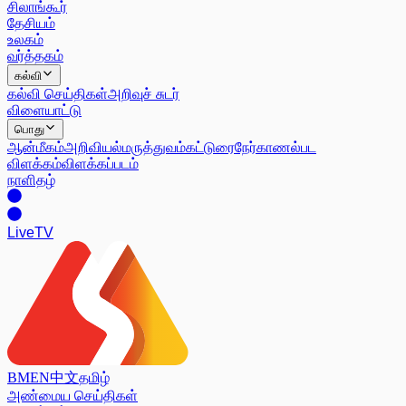
சிலாங்கூர்
தேசியம்
உலகம்
வர்த்தகம்
கல்வி
கல்வி செய்திகள்
அறிவுச் சுடர்
விளையாட்டு
பொது
ஆன்மீகம்
அறிவியல்
மருத்துவம்
கட்டுரை
நேர்காணல்
பட
விளக்கம்
விளக்கப்படம்
நாளிதழ்
Live
TV
BM
EN
中文
தமிழ்
அண்மைய செய்திகள்