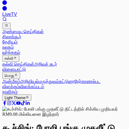
Live
TV
அண்மைய செய்திகள்
சிலாங்கூர்
தேசியம்
உலகம்
வர்த்தகம்
கல்வி
கல்வி செய்திகள்
அறிவுச் சுடர்
விளையாட்டு
பொது
ஆன்மீகம்
அறிவியல்
மருத்துவம்
கட்டுரை
நேர்காணல்
பட
விளக்கம்
விளக்கப்படம்
நாளிதழ்
Light
Theme
கூச்சிங்: போலி பங்கு முதலீட்டு