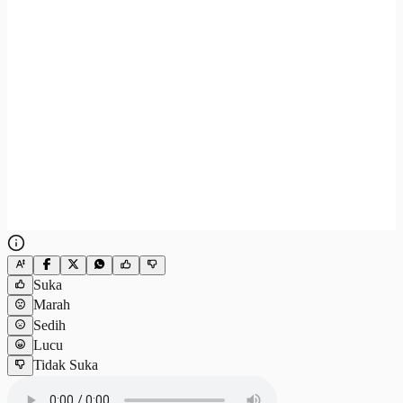
Suka
Marah
Sedih
Lucu
Tidak Suka