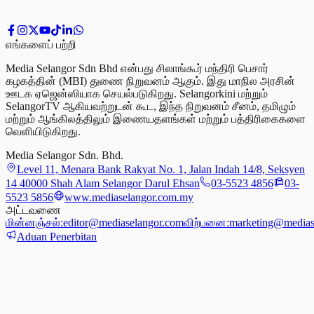
எங்களைப் பற்றி
Media Selangor Sdn Bhd என்பது சிலாங்கூர் மந்திரி பெசார்
கழகத்தின் (MBI) துணை நிறுவனம் ஆகும். இது மாநில அரசின்
ஊடக ஏஜென்ஸியாக செயல்படுகிறது. Selangorkini மற்றும்
SelangorTV ஆகியவற்றுடன் கூட, இந்த நிறுவனம் சீனம், தமிழும்
மற்றும் ஆங்கிலத்திலும் இணையதளங்கள் மற்றும் பத்திரிகைகளை
வெளியிடுகிறது.
Media Selangor Sdn. Bhd.
Level 11, Menara Bank Rakyat No. 1, Jalan Indah 14/8, Seksyen
14 40000 Shah Alam Selangor Darul Ehsan
03-5523 4856
03-
5523 5856
www.mediaselangor.com.my
அட்டவணை
மின்னஞ்சல்:
editor@mediaselangor.com
விற்பனை:
marketing@medias
Aduan Penerbitan