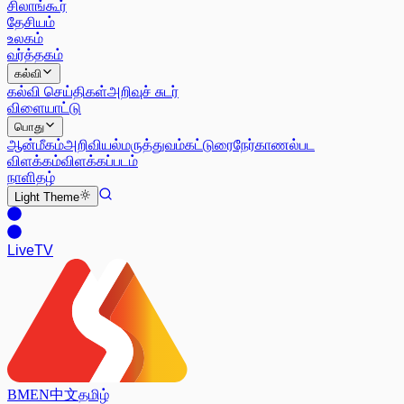
சிலாங்கூர்
தேசியம்
உலகம்
வர்த்தகம்
கல்வி
கல்வி செய்திகள்
அறிவுச் சுடர்
விளையாட்டு
பொது
ஆன்மீகம்
அறிவியல்
மருத்துவம்
கட்டுரை
நேர்காணல்
பட
விளக்கம்
விளக்கப்படம்
நாளிதழ்
Light
Theme
Live
TV
BM
EN
中文
தமிழ்