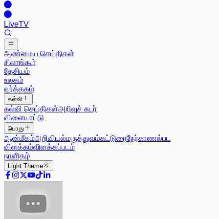
Live
TV
அண்மைய செய்திகள்
சிலாங்கூர்
தேசியம்
உலகம்
வர்த்தகம்
கல்வி
கல்வி செய்திகள்
அறிவுச் சுடர்
விளையாட்டு
பொது
ஆன்மீகம்
அறிவியல்
மருத்துவம்
கட்டுரை
நேர்காணல்
பட
விளக்கம்
விளக்கப்படம்
நாளிதழ்
Light
Theme