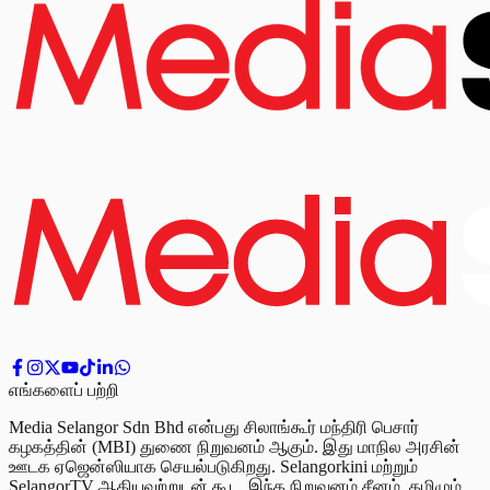
எங்களைப் பற்றி
Media Selangor Sdn Bhd என்பது சிலாங்கூர் மந்திரி பெசார்
கழகத்தின் (MBI) துணை நிறுவனம் ஆகும். இது மாநில அரசின்
ஊடக ஏஜென்ஸியாக செயல்படுகிறது. Selangorkini மற்றும்
SelangorTV ஆகியவற்றுடன் கூட, இந்த நிறுவனம் சீனம், தமிழும்