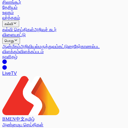
சிலாங்கூர்
தேசியம்
உலகம்
வர்த்தகம்
கல்வி
கல்வி செய்திகள்
அறிவுச் சுடர்
விளையாட்டு
பொது
ஆன்மீகம்
அறிவியல்
மருத்துவம்
கட்டுரை
நேர்காணல்
பட
விளக்கம்
விளக்கப்படம்
நாளிதழ்
Live
TV
BM
EN
中文
தமிழ்
அண்மைய செய்திகள்