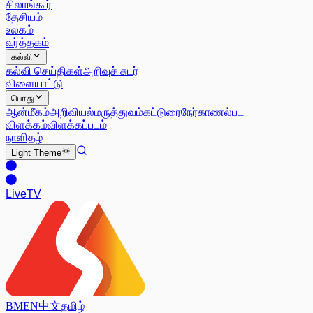
சிலாங்கூர்
தேசியம்
உலகம்
வர்த்தகம்
கல்வி
கல்வி செய்திகள்
அறிவுச் சுடர்
விளையாட்டு
பொது
ஆன்மீகம்
அறிவியல்
மருத்துவம்
கட்டுரை
நேர்காணல்
பட
விளக்கம்
விளக்கப்படம்
நாளிதழ்
Light
Theme
Live
TV
BM
EN
中文
தமிழ்