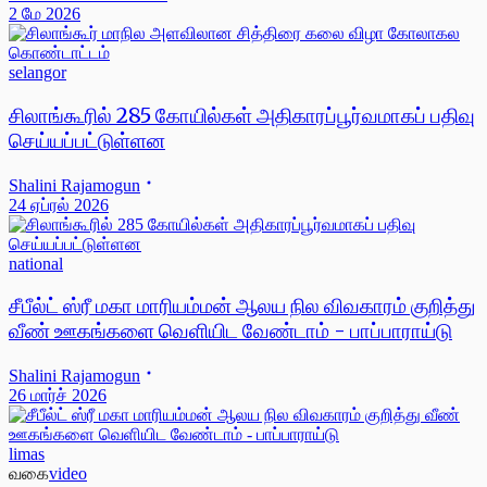
2 மே 2026
selangor
சிலாங்கூரில் 285 கோயில்கள் அதிகாரப்பூர்வமாகப் பதிவு
செய்யப்பட்டுள்ளன
Shalini Rajamogun
24 ஏப்ரல் 2026
national
சீபீல்ட் ஸ்ரீ மகா மாரியம்மன் ஆலய நில விவகாரம் குறித்து
வீண் ஊகங்களை வெளியிட வேண்டாம் - பாப்பாராய்டு
Shalini Rajamogun
26 மார்ச் 2026
limas
வகை
video