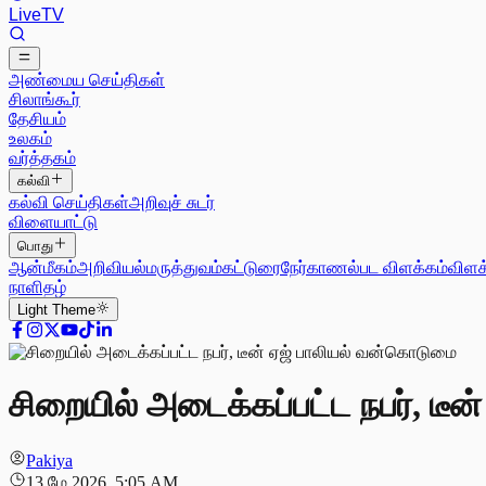
Live
TV
அண்மைய செய்திகள்
சிலாங்கூர்
தேசியம்
உலகம்
வர்த்தகம்
கல்வி
கல்வி செய்திகள்
அறிவுச் சுடர்
விளையாட்டு
பொது
ஆன்மீகம்
அறிவியல்
மருத்துவம்
கட்டுரை
நேர்காணல்
பட விளக்கம்
விளக
நாளிதழ்
Light
Theme
சிறையில் அடைக்கப்பட்ட நபர், டீ
Pakiya
13 மே 2026, 5:05 AM