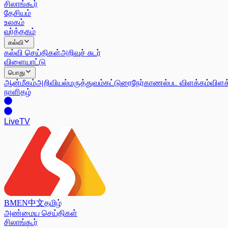
சிலாங்கூர்
தேசியம்
உலகம்
வர்த்தகம்
கல்வி
கல்வி செய்திகள்
அறிவுச் சுடர்
விளையாட்டு
பொது
ஆன்மீகம்
அறிவியல்
மருத்துவம்
கட்டுரை
நேர்காணல்
பட விளக்கம்
விளக
நாளிதழ்
Live
TV
BM
EN
中文
தமிழ்
அண்மைய செய்திகள்
சிலாங்கூர்