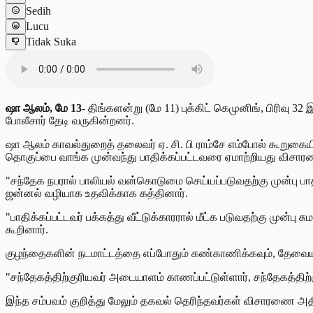
Sedih
Lucu
Tidak Suka
ஷா ஆலம், மே 13-
திங்களன்று (மே 11) புக்கிட் கெமுனிங், பிரிவு
போலீசார் தேடி வருகின்றனர்.
ஷா ஆலம் காவல்துறைத் தலைவர் ஏ. சி. பி ராம்சே எம்போல் கூறுக
தொகுப்பை வாங்க முன்வந்து பாதிக்கப்பட்டவரை ஏமாற்றியது விசார
"சந்தேக நபரால் பாலியல் வன்கொடுமை செய்யப்படுவதற்கு முன்பு பாதிக
ஜன்னல் வழியாக உதவிக்காக கத்தினார்.
"பாதிக்கப்பட்டவர் பக்கத்து வீட்டுக்காரரால் மீட்க படுவதற்கு முன
கூறினார்.
குழந்தைகளின் நடமாட்டத்தை எப்போதும் கண்காணிக்கவும், தேவையற
"சந்தேகத்திற்குரியவர் அடையாளம் காணப்பட்டுள்ளார், சந்தேகத்திற்
இந்த சம்பவம் குறித்து மேலும் தகவல் தெரிந்தவர்கள் விசாரணை அ