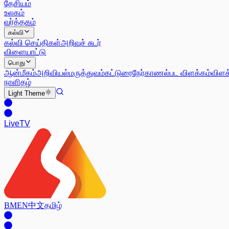
தேசியம்
உலகம்
வர்த்தகம்
கல்வி
கல்வி செய்திகள்
அறிவுச் சுடர்
விளையாட்டு
பொது
ஆன்மீகம்
அறிவியல்
மருத்துவம்
கட்டுரை
நேர்காணல்
பட விளக்கம்
விளக
நாளிதழ்
Light
Theme
Live
TV
BM
EN
中文
தமிழ்