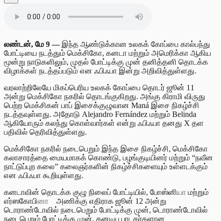
லண்டன், மே 9 —
இந்த ஆண்டுக்கான உலகக் கோப்பை கால்பந்து
போட்டியை நடத்தும் மெக்சிகோ, கனடா மற்றும் அமெரிக்கா ஆகிய
மூன்று நாடுகளிலும், முதல் போட்டிக்கு முன் தனித்தனி தொடக்க
விழாக்கள் நடத்தப்படும் என ஃபிஃபா இன்று அறிவித்துள்ளது.
வரலாற்றிலேயே மிகப்பெரிய உலகக் கோப்பை தொடர் ஜூன் 11
அன்று மெக்சிகோ நகரில் தொடங்குகிறது. அங்கு கிராமி விருது
பெற்ற மெக்சிகன் பாப் இசைக்குழுவான Maná இசை நிகழ்ச்சி
நடத்தவுள்ளது. அதோடு Alejandro Fernández மற்றும் Belinda
ஆகியோரும் கலந்து கொள்வார்கள் என்று ஃபிஃபா தனது X தள
பதிவில் தெரிவித்துள்ளது.
மெக்சிகோ நகரில் நடைபெறும் இந்த இசை நிகழ்ச்சி, மெக்சிகோ
கலாசாரத்தை மையமாகக் கொண்டு, பழங்குடியினர் மற்றும் “நவீன
நாட்டுப்புற கலை” கலைஞர்களின் நிகழ்ச்சிகளையும் உள்ளடக்கும்
என ஃபிஃபா கூறியுள்ளது.
கனடாவின் தொடக்க குழு நிலைப் போட்டியில், போ
ஸ்
னி
யா
மற்றும்
எர்
ஸ
கோபி
னா
அணிக்கு எதிராக ஜூன் 12 அன்று
டொராண்டோவில் நடைபெறும் போட்டிக்கு முன், டொராண்டோவில்
நடைபெறும் போட்டிக்கு முன், கனடிய பாடகர்களான