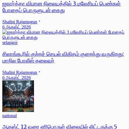
ஜகார்த்தா விமான நிலையத்தில் 3 மலேசியப் பெண்கள்
போதைப் பொருளுடன் கைது
Shalini Rajamogun
6 ஆகஸ்ட் 2026
selangor
சிலாங்கூரில் குற்றச் செயல் விகிதம் குறைந்து வருகிறது:
மாநில போலீஸ் தலைவர்
Shalini Rajamogun
6 ஆகஸ்ட் 2026
national
ஆகஸ்ட் 12 வரை எரிபொருள் விலையில் லிட்டருக்கு 5