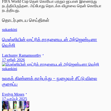
FIFA World Cup தென் கொரியா மற்றும் ஜப்பான் இணைந்து
நடத்தியிருந்தன. அப்போது தொடக்க விழாவை தென் கொரியா
நடத்தியது.
தொடர்புடைய செய்திகள்
sukankini
மெஸ்ஸியின் ஹட்ரிக் சாதனையுடன் அர்ஜெண்டினா
வெற்றி
Latchumy Ramamoorthy
17 ஜூன் 2026
sukankini
உலகக் கிண்ணக் காற்பந்து - நுழைவுச் சீட்டு விலை
குறைப்பு
Evelyn Moses
17 டிசம்பர் 2025