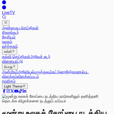
Live
TV
அண்மைய செய்திகள்
சிலாங்கூர்
தேசியம்
உலகம்
வர்த்தகம்
கல்வி
கல்வி செய்திகள்
அறிவுச் சுடர்
விளையாட்டு
பொது
ஆன்மீகம்
அறிவியல்
மருத்துவம்
கட்டுரை
நேர்காணல்
பட
விளக்கம்
விளக்கப்படம்
நாளிதழ்
Light
Theme
மூன்று உலகக் கோப்பை நடத்திய