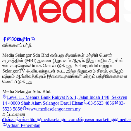
எங்களைப் பற்றி
Media Selangor Sdn Bhd என்பது சிலாங்கூர் மந்திரி பெசார்
கழகத்தின் (MBI) துணை நிறுவனம் ஆகும். இது மாநில அரசின்
ஊடக ஏஜென்ஸியாக செயல்படுகிறது. Selangorkini மற்றும்
SelangorTV ஆகியவற்றுடன் கூட, இந்த நிறுவனம் சீனம், தமிழும்
மற்றும் ஆங்கிலத்திலும் இணையதளங்கள் மற்றும் பத்திரிகைகளை
வெளியிடுகிறது.
Media Selangor Sdn. Bhd.
Level 11, Menara Bank Rakyat No. 1, Jalan Indah 14/8, Seksyen
14 40000 Shah Alam Selangor Darul Ehsan
03-5523 4856
03-
5523 5856
www.mediaselangor.com.my
அட்டவணை
மின்னஞ்சல்:
editor@mediaselangor.com
விற்பனை:
marketing@medias
Aduan Penerbitan