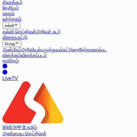
சிலாங்கூர்
தேசியம்
உலகம்
வர்த்தகம்
கல்வி
கல்வி செய்திகள்
அறிவுச் சுடர்
விளையாட்டு
பொது
ஆன்மீகம்
அறிவியல்
மருத்துவம்
கட்டுரை
நேர்காணல்
பட
விளக்கம்
விளக்கப்படம்
நாளிதழ்
Live
TV
BM
EN
中文
தமிழ்
அண்மைய செய்திகள்