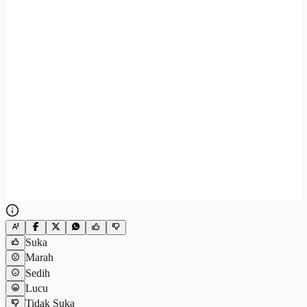
Suka
Marah
Sedih
Lucu
Tidak Suka