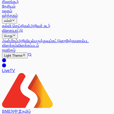
சிலாங்கூர்
தேசியம்
உலகம்
வர்த்தகம்
கல்வி
கல்வி செய்திகள்
அறிவுச் சுடர்
விளையாட்டு
பொது
ஆன்மீகம்
அறிவியல்
மருத்துவம்
கட்டுரை
நேர்காணல்
பட
விளக்கம்
விளக்கப்படம்
நாளிதழ்
Light
Theme
Live
TV
BM
EN
中文
தமிழ்