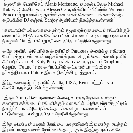
அலனி
ஸ்
மொரிசெட் Alanis Morissette, மைகல் பவெல் Michael
Bublé, அலேசிய
கா
ரா Alessia Cara, வில்லியம் பிரின்
ஸ்
William
Prince மற்றும் லாஸ் ஏஞ்சல்ஸ் தளமாகக் கொண்ட பங்களாதேஷ்-
அமெரிக்க DJ சஞ்சய் Sanjoy ஆகியோர் நிகழ்த்தவுள்ளனர்.
“கனடாவின் பல்வகைமை மற்றும் சமூக ஒற்றுமையை பிரதிபலிக்கும்
வகையில், FIFA உலக கோப்பையின் மொசைக் வடிவ மறுவடிவமைப்பு
நிகழ்ச்சியில் இடம்பெறும்,” என ஃபிஃபா தெரிவித்துள்ளது.
அதே நாளில், அமெரிக்க அணியின் Paraguay அணிக்கு எதிரான
போட்டிக்கு முன், லாஸ் ஏஞ்சல்ஸில் நடைபெறும் தொடக்க விழாவில்
அமெரிக்க பாடகி Katy Perry முக்கிய கலைஞராக பங்கேற்கிறார்.
மேலும், “Future” என அறியப்படும் அட்லாண்டா ராப் இசை
நட்சத்திரமான Future இசை நிகழ்ச்சி நடத்துவார்.
இந்த கலைஞர் பட்டியலில் Anitta, LISA, Rema மற்றும் Tyla
ஆகியோரும் இடம்பெற்றுள்ளனர்.
“இந்த போட்டியின் பரவலான அளவு, உயர்ந்த நோக்கம் மற்றும்
கலாசார சக்தியை பிரதிபலிக்கும் வகையில், அதிக உற்சாகமூட்டும்
நிகழ்ச்சியாக அமெரிக்க தொடக்க விழா வடிவமைக்கப்
பட்டுள்ளது,” என்று ஃபிஃபா தெரிவித்துள்ளது.
இந்த ஆண்டின் உலகக் கோப்பை, பல நாடுகள் இணைந்து நடத்தும்
இரண்டாவது உலகக் கோப்பை தொடராகும். இதற்கு முன், 2002