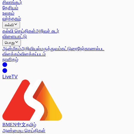
சிலாங்கூர்
தேசியம்
உலகம்
வர்த்தகம்
கல்வி
கல்வி செய்திகள்
அறிவுச் சுடர்
விளையாட்டு
பொது
ஆன்மீகம்
அறிவியல்
மருத்துவம்
கட்டுரை
நேர்காணல்
பட
விளக்கம்
விளக்கப்படம்
நாளிதழ்
Live
TV
BM
EN
中文
தமிழ்
அண்மைய செய்திகள்