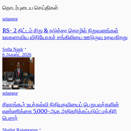
தொடர்புடைய செய்திகள்
selangor
RS- 2 திட்டம் சிறு & நடுத்தர தொழில் நிறுவனங்கள்
உலகளாவிய விநியோகச் சங்கிலியை ஊடுருவ உதவுகிறது
Sofia Nasir
6 ஆகஸ்ட் 2026
selangor
சிலாங்கூர் உயர்கல்வி நிதியுதவியைப் பெறுபவர்களின்
எண்ணிக்கை 5,000-ஆக அதிகரிக்கப்படும்: மந்திரி
பெசார்
Shalini Rajamogun