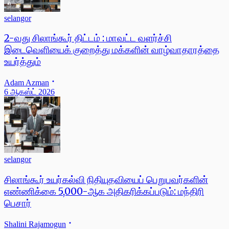
selangor
2-வது சிலாங்கூர் திட்டம் : மாவட்ட வளர்ச்சி
இடைவெளியைக் குறைத்து மக்களின் வாழ்வாதாரத்தை
உயர்த்தும்
Adam Azman
6 ஆகஸ்ட் 2026
selangor
சிலாங்கூர் உயர்கல்வி நிதியுதவியைப் பெறுபவர்களின்
எண்ணிக்கை 5,000-ஆக அதிகரிக்கப்படும்: மந்திரி
பெசார்
Shalini Rajamogun