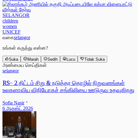
SELANGOR
children
women
UNICEF
வகை
selangor
உங்கள் கருத்து என்ன?
Suka
Marah
Sedih
Lucu
Tidak Suka
அண்மைய செய்திகள்
selangor
RS- 2 திட்டம் சிறு & நடுத்தர தொழில் நிறுவனங்கள்
உலகளாவிய விநியோகச் சங்கிலியை ஊடுருவ உதவுகிறது
Sofia Nasir
6 ஆகஸ்ட் 2026