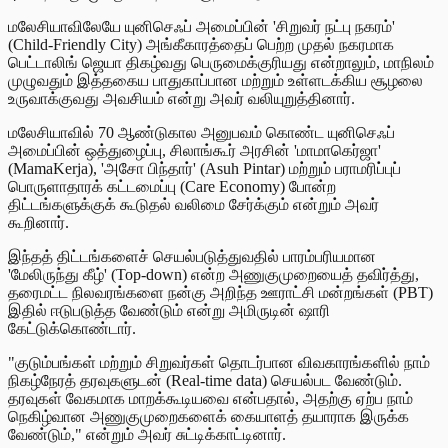
மலேசியாவிலேயே யுனிசெஃப் அமைப்பின் 'சிறுவர் நட்பு நகரம்'
(Child-Friendly City) அங்கீகாரத்தைப் பெற்ற முதல் நகரமாக
பெட்டாலிங் ஜெயா திகழ்வது பெருமைக்குரியது என்றாலும், மாநிலம்
முழுவதும் இத்தகைய பாதுகாப்பான மற்றும் உள்ளடக்கிய சூழலை
உருவாக்குவது அவசியம் என்று அவர் வலியுறுத்தினார்.
மலேசியாவில் 70 ஆண்டுகால அனுபவம் கொண்ட யுனிசெஃப்
அமைப்பின் ஒத்துழைப்பு, சிலாங்கூர் அரசின் 'மாமாகெர்ஜா'
(MamaKerja), 'அசோ பிந்தார்' (Asuh Pintar) மற்றும் பராமரிப்புப்
பொருளாதாரக் கட்டமைப்பு (Care Economy) போன்ற
திட்டங்களுக்குக் கூடுதல் வலிமை சேர்க்கும் என்றும் அவர்
கூறினார்.
இந்தத் திட்டங்களைச் செயல்படுத்துவதில் பாரம்பரியமான
'மேலிருந்து கீழ்' (Top-down) என்ற அணுகுமுறையைத் தவிர்த்து,
தரைமட்ட நிலவரங்களை நன்கு அறிந்த ஊராட்சி மன்றங்கள் (PBT)
இதில் ஈடுபடுத்த வேண்டும் என்று அமிருடின் ஷாரி
கேட்டுக்கொண்டார்.
"குடும்பங்கள் மற்றும் சிறுவர்கள் தொடர்பான விவகாரங்களில் நாம்
நிகழ்நேரத் தரவுகளுடன் (Real-time data) செயல்பட வேண்டும்.
தரவுகள் வேகமாக மாறக்கூடியவை என்பதால், அதற்கு ஏற்ப நாம்
நெகிழ்வான அணுகுமுறைகளைக் கையாளத் தயாராக இருக்க
வேண்டும்," என்றும் அவர் சுட்டிக்காட்டினார்.