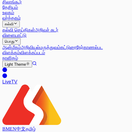
சிலாங்கூர்
தேசியம்
உலகம்
வர்த்தகம்
கல்வி
கல்வி செய்திகள்
அறிவுச் சுடர்
விளையாட்டு
பொது
ஆன்மீகம்
அறிவியல்
மருத்துவம்
கட்டுரை
நேர்காணல்
பட
விளக்கம்
விளக்கப்படம்
நாளிதழ்
Light
Theme
Live
TV
BM
EN
中文
தமிழ்