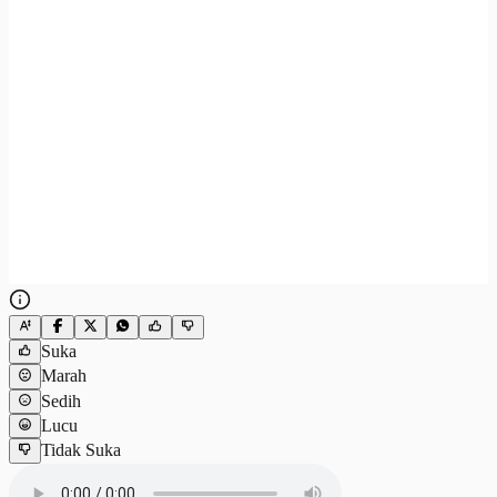
Suka
Marah
Sedih
Lucu
Tidak Suka