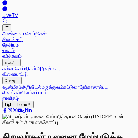
Live
TV
அண்மைய செய்திகள்
சிலாங்கூர்
தேசியம்
உலகம்
வர்த்தகம்
கல்வி
கல்வி செய்திகள்
அறிவுச் சுடர்
விளையாட்டு
பொது
ஆன்மீகம்
அறிவியல்
மருத்துவம்
கட்டுரை
நேர்காணல்
பட
விளக்கம்
விளக்கப்படம்
நாளிதழ்
Light
Theme
சிறுவர்கள் நலனை மேம்படுத்த