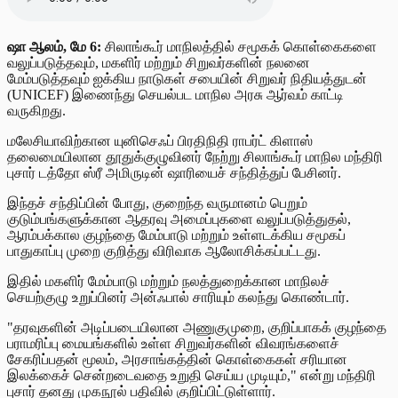
ஷா ஆலம், மே 6:
சிலாங்கூர் மாநிலத்தில் சமூகக் கொள்கைகளை
வலுப்படுத்தவும், மகளிர் மற்றும் சிறுவர்களின் நலனை
மேம்படுத்தவும் ஐக்கிய நாடுகள் சபையின் சிறுவர் நிதியத்துடன்
(UNICEF) இணைந்து செயல்பட மாநில அரசு ஆர்வம் காட்டி
வருகிறது.
மலேசியாவிற்கான யுனிசெஃப் பிரதிநிதி ராபர்ட் கிளாஸ்
தலைமையிலான தூதுக்குழுவினர் நேற்று சிலாங்கூர் மாநில மந்திரி
புசார் டத்தோ ஸ்ரீ அமிருடின் ஷாரியைச் சந்தித்துப் பேசினர்.
இந்தச் சந்திப்பின் போது, குறைந்த வருமானம் பெறும்
குடும்பங்களுக்கான ஆதரவு அமைப்புகளை வலுப்படுத்துதல்,
ஆரம்பக்கால குழந்தை மேம்பாடு மற்றும் உள்ளடக்கிய சமூகப்
பாதுகாப்பு முறை குறித்து விரிவாக ஆலோசிக்கப்பட்டது.
இதில் மகளிர் மேம்பாடு மற்றும் நலத்துறைக்கான மாநிலச்
செயற்குழு உறுப்பினர் அன்ஃபால் சாரியும் கலந்து கொண்டார்.
"தரவுகளின் அடிப்படையிலான அணுகுமுறை, குறிப்பாகக் குழந்தை
பராமரிப்பு மையங்களில் உள்ள சிறுவர்களின் விவரங்களைச்
சேகரிப்பதன் மூலம், அரசாங்கத்தின் கொள்கைகள் சரியான
இலக்கைச் சென்றடைவதை உறுதி செய்ய முடியும்," என்று மந்திரி
புசார் தனது முகநூல் பதிவில் குறிப்பிட்டுள்ளார்.