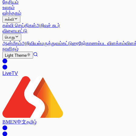
தேசியம்
உலகம்
வர்த்தகம்
கல்வி
கல்வி செய்திகள்
அறிவுச் சுடர்
விளையாட்டு
பொது
ஆன்மீகம்
அறிவியல்
மருத்துவம்
கட்டுரை
நேர்காணல்
பட விளக்கம்
விளக
நாளிதழ்
Light
Theme
Live
TV
BM
EN
中文
தமிழ்