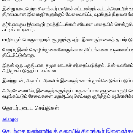
இன்று நடைபெற்ற சிலாங்கூர் மாநிலச் சட்டமன்றக் கூட்டத்தொடரில் 
திறமையான இளைஞர்களுக்கும் வேலைவாய்ப்பு வழங்கும் நிறுவனங்
தற்போதைய இளைஞர் நலத்திட்டங்கள் சரியான பாதையில் சென்றுகொண
சுட்டிக்காட்டினார்.
மாறிவரும் பொருளாதாரச் சூழலுக்கு ஏற்ப இளைஞர்களைத் தயார்படுத்த
மேலும், இளம் தொழில்முனைவோருக்கான திட்டங்களை வடிவமைப்பதிலும
திட்டமிட்டுள்ளது.
இதன் ஒரு பகுதியாக, சமூக ஊடகச் சந்தைப்படுத்தல், மின்-வணிகம் 
அறிமுகப்படுத்தப்படவுள்ளன.
இவற்றுடன், அடிமட்ட அளவில் இளைஞர்களால் முன்னெடுக்கப்படும் சமூ
அதேவேளையில், இளைஞர்களுக்குப் பாதுகாப்பான சூழலை உறுதி செய
வழங்கப்படும் சேவைகளை மறுஆய்வு செய்வது குறித்தும் ஆலோசிக்கப்
தொடர்புடைய செய்திகள்
selangor
செயற்கை நுண்ணறிவுத் துறையில் சிலாங்கூர் இளைஞர்கள்: ப