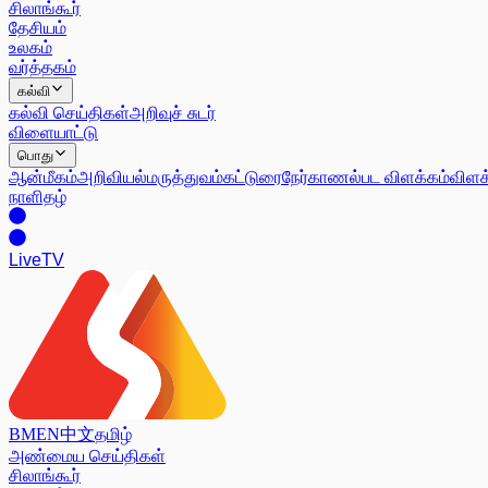
சிலாங்கூர்
தேசியம்
உலகம்
வர்த்தகம்
கல்வி
கல்வி செய்திகள்
அறிவுச் சுடர்
விளையாட்டு
பொது
ஆன்மீகம்
அறிவியல்
மருத்துவம்
கட்டுரை
நேர்காணல்
பட விளக்கம்
விளக
நாளிதழ்
Live
TV
BM
EN
中文
தமிழ்
அண்மைய செய்திகள்
சிலாங்கூர்