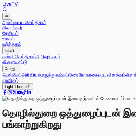
Live
TV
அண்மைய செய்திகள்
சிலாங்கூர்
தேசியம்
உலகம்
வர்த்தகம்
கல்வி
கல்வி செய்திகள்
அறிவுச் சுடர்
விளையாட்டு
பொது
ஆன்மீகம்
அறிவியல்
மருத்துவம்
கட்டுரை
நேர்காணல்
பட விளக்கம்
விளக
நாளிதழ்
Light
Theme
தொழில்துறை ஒத்துழைப்புடன் இள
பங்காற்றுகிறது