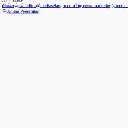
அட்டவணை
மின்னஞ்சல்:
editor@mediaselangor.com
விற்பனை:
marketing@medias
Aduan Penerbitan