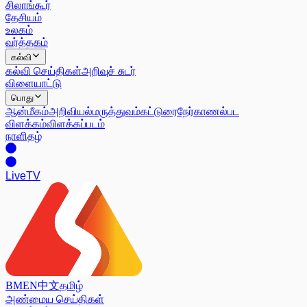
சிலாங்கூர்
தேசியம்
உலகம்
வர்த்தகம்
கல்வி
கல்வி செய்திகள்
அறிவுச் சுடர்
விளையாட்டு
பொது
ஆன்மீகம்
அறிவியல்
மருத்துவம்
கட்டுரை
நேர்காணல்
பட
விளக்கம்
விளக்கப்படம்
நாளிதழ்
Live
TV
BM
EN
中文
தமிழ்
அண்மைய செய்திகள்