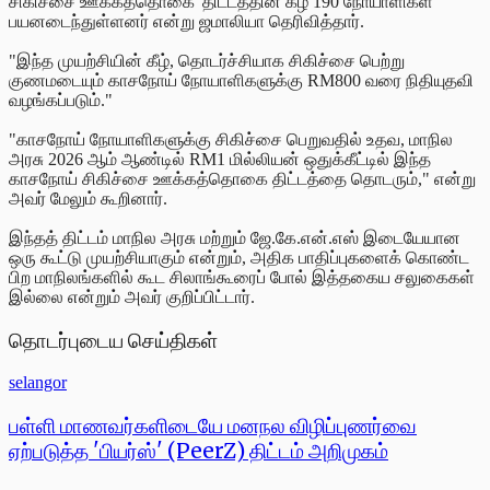
சிகிச்சை ஊக்கத்தொகை' திட்டத்தின் கீழ் 190 நோயாளிகள்
பயனடைந்துள்ளனர் என்று ஜமாலியா தெரிவித்தார்.
"இந்த முயற்சியின் கீழ், தொடர்ச்சியாக சிகிச்சை பெற்று
குணமடையும் காசநோய் நோயாளிகளுக்கு RM800 வரை நிதியுதவி
வழங்கப்படும்."
"காசநோய் நோயாளிகளுக்கு சிகிச்சை பெறுவதில் உதவ, மாநில
அரசு 2026 ஆம் ஆண்டில் RM1 மில்லியன் ஒதுக்கீட்டில் இந்த
காசநோய் சிகிச்சை ஊக்கத்தொகை திட்டத்தை தொடரும்," என்று
அவர் மேலும் கூறினார்.
இந்தத் திட்டம் மாநில அரசு மற்றும் ஜே.கே.என்.எஸ் இடையேயான
ஒரு கூட்டு முயற்சியாகும் என்றும், அதிக பாதிப்புகளைக் கொண்ட
பிற மாநிலங்களில் கூட சிலாங்கூரைப் போல் இத்தகைய சலுகைகள்
இல்லை என்றும் அவர் குறிப்பிட்டார்.
தொடர்புடைய செய்திகள்
selangor
பள்ளி மாணவர்களிடையே மனநல விழிப்புணர்வை
ஏற்படுத்த 'பியர்ஸ்' (PeerZ) திட்டம் அறிமுகம்