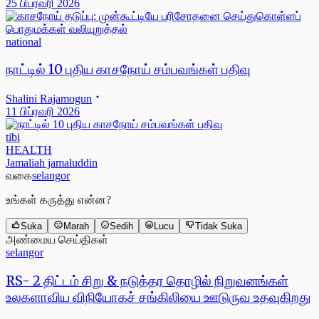
25 பிப்ரவரி 2026
national
நாட்டில் 10 புதிய காசநோய் சம்பவங்கள் பதிவு
Shalini Rajamogun
11 பிப்ரவரி 2026
tibi
HEALTH
Jamaliah jamaluddin
வகை
selangor
உங்கள் கருத்து என்ன?
Suka
Marah
Sedih
Lucu
Tidak Suka
அண்மைய செய்திகள்
selangor
RS- 2 திட்டம் சிறு & நடுத்தர தொழில் நிறுவனங்கள்
உலகளாவிய விநியோகச் சங்கிலியை ஊடுருவ உதவுகிறது