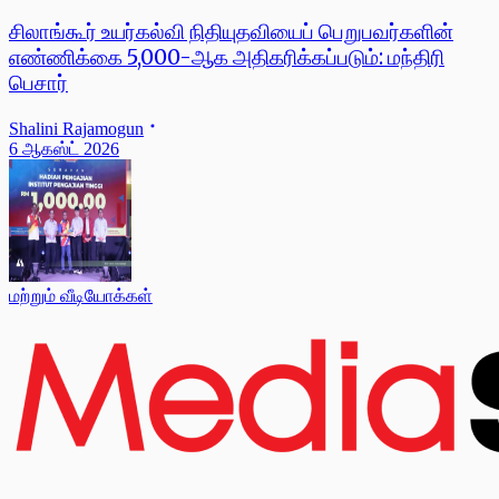
சிலாங்கூர் உயர்கல்வி நிதியுதவியைப் பெறுபவர்களின்
எண்ணிக்கை 5,000-ஆக அதிகரிக்கப்படும்: மந்திரி
பெசார்
Shalini Rajamogun
6 ஆகஸ்ட் 2026
மற்றும் வீடியோக்கள்