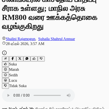
சீராக உள்ளது; மாநில அரசு
RM800 வரை ஊக்கத்தொகை
வழங்குகிறது
Shalini Rajamogun
,
Suhaila Shahrul Annuar
28 ஏப்ரல் 2026, 3:57 AM
Suka
Marah
Sedih
Lucu
Tidak Suka
ஷா
ஆலம், ஏப்ரல் 28:
சிலாங்கூரில் காசநோய் (டிபி) பாதிப்பு விகிதம்