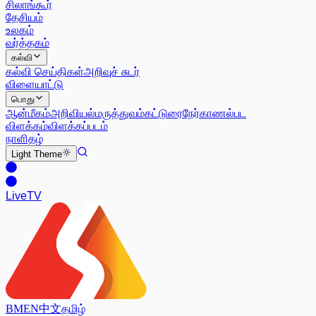
சிலாங்கூர்
தேசியம்
உலகம்
வர்த்தகம்
கல்வி
கல்வி செய்திகள்
அறிவுச் சுடர்
விளையாட்டு
பொது
ஆன்மீகம்
அறிவியல்
மருத்துவம்
கட்டுரை
நேர்காணல்
பட
விளக்கம்
விளக்கப்படம்
நாளிதழ்
Light
Theme
Live
TV
BM
EN
中文
தமிழ்