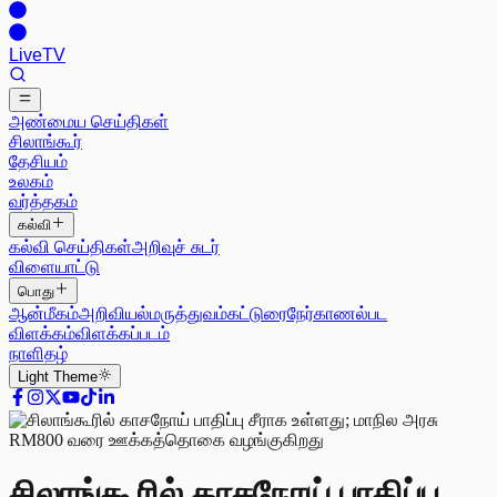
Live
TV
அண்மைய செய்திகள்
சிலாங்கூர்
தேசியம்
உலகம்
வர்த்தகம்
கல்வி
கல்வி செய்திகள்
அறிவுச் சுடர்
விளையாட்டு
பொது
ஆன்மீகம்
அறிவியல்
மருத்துவம்
கட்டுரை
நேர்காணல்
பட
விளக்கம்
விளக்கப்படம்
நாளிதழ்
Light
Theme
சிலாங்கூரில் காசநோய் பாதிப்பு