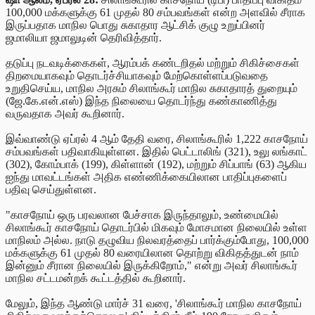
100,000 மக்களுக்கு 61 முதல் 80 சம்பவங்கள் என்ற அளவில் சீராக
இருப்பதாக மாநில பொது சுகாதார ஆட்சிக் குழு உறுப்பினர்
ஜமாலியா ஜமாலுடின் தெரிவித்தார்.
தடுப்பு நடவடிக்கைகள், ஆரம்பக் கண்டறிதல் மற்றும் சிகிச்சைகள்
திறமையாகவும் தொடர்ச்சியாகவும் மேற்கொள்ளப்படுவதை
உறுதிசெய்ய, மாநில அரசும் சிலாங்கூர் மாநில சுகாதாரத் துறையும்
(ஜே.கே.என்.எஸ்) இந்த நிலையை தொடர்ந்து கண்காணித்து
வருவதாக அவர் கூறினார்.
இவ்வாண்டு ஏப்ரல் 4 ஆம் தேதி வரை, சிலாங்கூரில் 1,222 காசநோய்
சம்பவங்கள் பதிவாகியுள்ளன. இதில் பெட்டாலிங் (321), உலு லங்காட்
(302), கோம்பாக் (199), கிள்ளான் (192), மற்றும் சிப்பாங் (63) ஆகிய
ஐந்து மாவட்டங்கள் அதிக எண்ணிக்கையிலான பாதிப்புகளைப்
பதிவு செய்துள்ளன.
"காசநோய் ஒரு பரவலான பேச்சாக இருந்தாலும், உண்மையில்
சிலாங்கூர் காசநோய் தொடர்பில் மிகவும் மோசமான நிலையில் உள்ள
மாநிலம் அல்ல. நாடு தழுவிய நிலவரத்தைப் பார்க்கும்போது, 100,000
மக்களுக்கு 61 முதல் 80 வரையிலான தொற்று விகிதத்துடன் நாம்
இன்னும் சீரான நிலையில் இருக்கிறோம்," என்று அவர் சிலாங்கூர்
மாநில சட்டமன்றக் கூட்டத்தில்
கூறினார்.
மேலும், இந்த ஆண்டு மார்ச் 31 வரை, 'சிலாங்கூர் மாநில காசநோய்