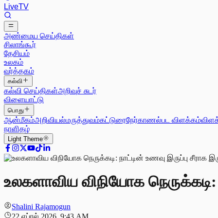
Live
TV
அண்மைய செய்திகள்
சிலாங்கூர்
தேசியம்
உலகம்
வர்த்தகம்
கல்வி
கல்வி செய்திகள்
அறிவுச் சுடர்
விளையாட்டு
பொது
ஆன்மீகம்
அறிவியல்
மருத்துவம்
கட்டுரை
நேர்காணல்
பட விளக்கம்
விளக
நாளிதழ்
Light
Theme
உலகளாவிய விநியோக நெருக்கடி: நா
Shalini Rajamogun
22 ஏப்ரல் 2026, 9:43 AM