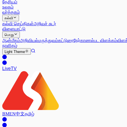
தேசியம்
உலகம்
வர்த்தகம்
கல்வி
கல்வி செய்திகள்
அறிவுச் சுடர்
விளையாட்டு
பொது
ஆன்மீகம்
அறிவியல்
மருத்துவம்
கட்டுரை
நேர்காணல்
பட விளக்கம்
விளக
நாளிதழ்
Light
Theme
Live
TV
BM
EN
中文
தமிழ்