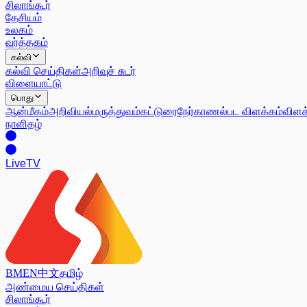
சிலாங்கூர்
தேசியம்
உலகம்
வர்த்தகம்
கல்வி
கல்வி செய்திகள்
அறிவுச் சுடர்
விளையாட்டு
பொது
ஆன்மீகம்
அறிவியல்
மருத்துவம்
கட்டுரை
நேர்காணல்
பட விளக்கம்
விளக
நாளிதழ்
Live
TV
BM
EN
中文
தமிழ்
அண்மைய செய்திகள்
சிலாங்கூர்