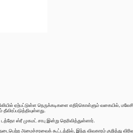
ிலியில் ஏற்பட்டுள்ள நெருக்கடிகளை எதிர்கொள்ளும் வகையில், மலே
ீவிரப்படுத்தியுள்ளது.
த்தோ ஸ்ரீ முகமட் சாபு இன்று தெரிவித்துள்ளார்.
ைபெற்ற அமைச்சரவைக் கூட்டத்தில், இந்த விவகாரம் குறித்து விரிவா