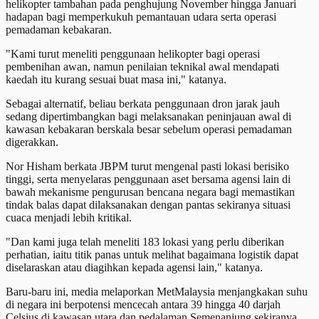
helikopter tambahan pada penghujung November hingga Januari
hadapan bagi memperkukuh pemantauan udara serta operasi
pemadaman kebakaran.
"Kami turut meneliti penggunaan helikopter bagi operasi
pembenihan awan, namun penilaian teknikal awal mendapati
kaedah itu kurang sesuai buat masa ini," katanya.
Sebagai alternatif, beliau berkata penggunaan dron jarak jauh
sedang dipertimbangkan bagi melaksanakan peninjauan awal di
kawasan kebakaran berskala besar sebelum operasi pemadaman
digerakkan.
Nor Hisham berkata JBPM turut mengenal pasti lokasi berisiko
tinggi, serta menyelaras penggunaan aset bersama agensi lain di
bawah mekanisme pengurusan bencana negara bagi memastikan
tindak balas dapat dilaksanakan dengan pantas sekiranya situasi
cuaca menjadi lebih kritikal.
"Dan kami juga telah meneliti 183 lokasi yang perlu diberikan
perhatian, iaitu titik panas untuk melihat bagaimana logistik dapat
diselaraskan atau diagihkan kepada agensi lain," katanya.
Baru-baru ini, media melaporkan MetMalaysia menjangkakan suhu
di negara ini berpotensi mencecah antara 39 hingga 40 darjah
Celsius di kawasan utara dan pedalaman Semenanjung sekiranya