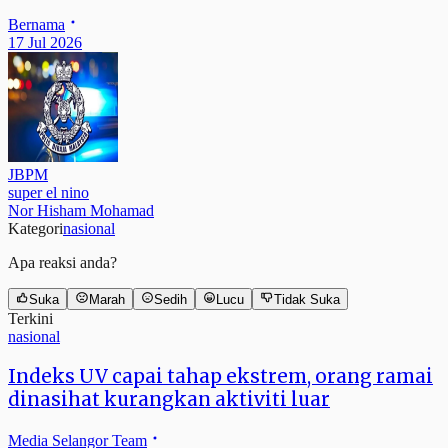
Bernama
17 Jul 2026
JBPM
super el nino
Nor Hisham Mohamad
Kategori
nasional
Apa reaksi anda?
Suka
Marah
Sedih
Lucu
Tidak Suka
Terkini
nasional
Indeks UV capai tahap ekstrem, orang ramai
dinasihat kurangkan aktiviti luar
Media Selangor Team