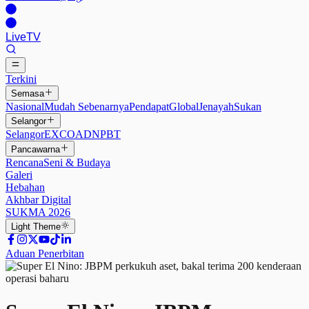
Live
TV
Terkini
Semasa
Nasional
Mudah Sebenarnya
Pendapat
Global
Jenayah
Sukan
Selangor
Selangor
EXCO
ADN
PBT
Pancawarna
Rencana
Seni & Budaya
Galeri
Hebahan
Akhbar Digital
SUKMA 2026
Light
Theme
Aduan Penerbitan