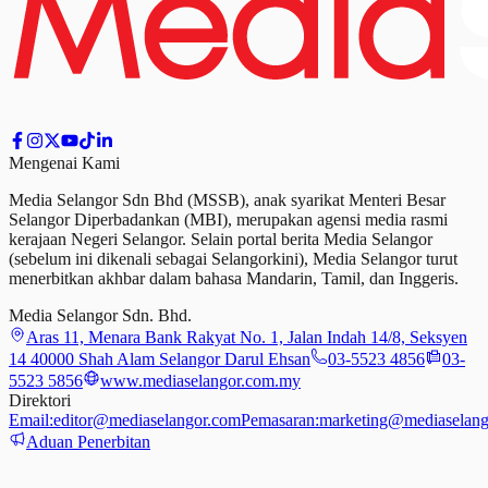
Mengenai Kami
Media Selangor Sdn Bhd (MSSB), anak syarikat Menteri Besar
Selangor Diperbadankan (MBI), merupakan agensi media rasmi
kerajaan Negeri Selangor. Selain portal berita Media Selangor
(sebelum ini dikenali sebagai Selangorkini), Media Selangor turut
menerbitkan akhbar dalam bahasa Mandarin, Tamil,
dan
Inggeris.
Media Selangor Sdn. Bhd.
Aras 11, Menara Bank Rakyat No. 1, Jalan Indah 14/8, Seksyen
14 40000 Shah Alam Selangor Darul Ehsan
03-5523 4856
03-
5523 5856
www.mediaselangor.com.my
Direktori
Email:
editor@mediaselangor.com
Pemasaran:
marketing@mediaselang
Aduan Penerbitan