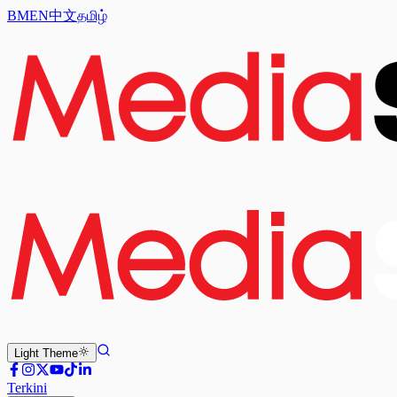
BM
EN
中文
தமிழ்
Light
Theme
Terkini