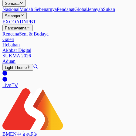
Semasa
Nasional
Mudah Sebenarnya
Pendapat
Global
Jenayah
Sukan
Selangor
EXCO
ADN
PBT
Pancawarna
Rencana
Seni & Budaya
Galeri
Hebahan
Akhbar Digital
SUKMA 2026
Aduan
Light
Theme
Live
TV
BM
EN
中文
தமிழ்