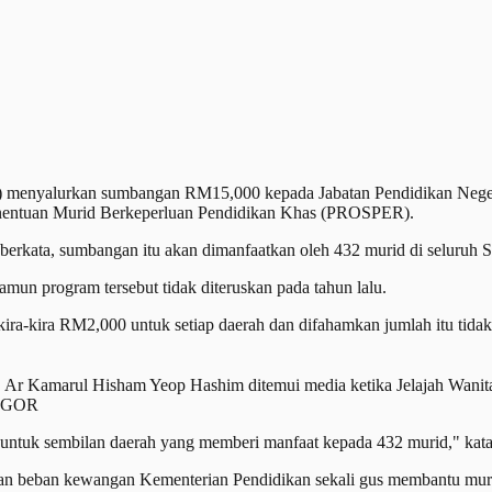
enyalurkan sumbangan RM15,000 kepada Jabatan Pendidikan Negeri
enentuan Murid Berkeperluan Pendidikan Khas (PROSPER).
kata, sumbangan itu akan dimanfaatkan oleh 432 murid di seluruh Se
n program tersebut tidak diteruskan pada tahun lalu.
ra-kira RM2,000 untuk setiap daerah dan difahamkan jumlah itu tida
, Ar Kamarul Hisham Yeop Hashim ditemui media ketika Jelajah Wani
NGOR
untuk sembilan daerah yang memberi manfaat kepada 432 murid," kat
kan beban kewangan Kementerian Pendidikan sekali gus membantu mur