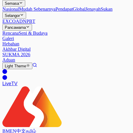
Semasa
Nasional
Mudah Sebenarnya
Pendapat
Global
Jenayah
Sukan
Selangor
EXCO
ADN
PBT
Pancawarna
Rencana
Seni & Budaya
Galeri
Hebahan
Akhbar Digital
SUKMA 2026
Aduan
Light
Theme
Live
TV
BM
EN
中文
தமிழ்