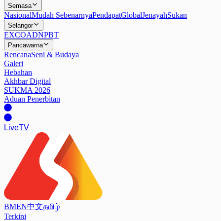
Semasa
Nasional
Mudah Sebenarnya
Pendapat
Global
Jenayah
Sukan
Selangor
EXCO
ADN
PBT
Pancawarna
Rencana
Seni & Budaya
Galeri
Hebahan
Akhbar Digital
SUKMA 2026
Aduan Penerbitan
Live
TV
BM
EN
中文
தமிழ்
Terkini