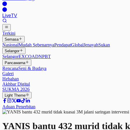
Live
TV
Terkini
Semasa
Nasional
Mudah Sebenarnya
Pendapat
Global
Jenayah
Sukan
Selangor
Selangor
EXCO
ADN
PBT
Pancawarna
Rencana
Seni & Budaya
Galeri
Hebahan
Akhbar Digital
SUKMA 2026
Light
Theme
Aduan Penerbitan
YANIS bantu 432 murid tidak ku