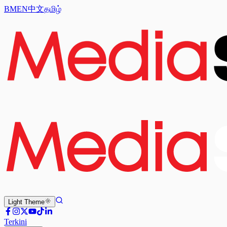
BM
EN
中文
தமிழ்
Light
Theme
Terkini