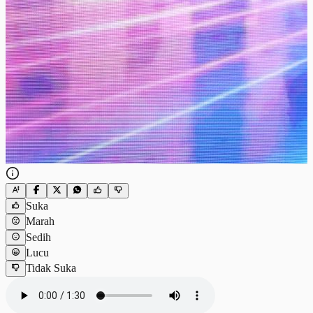
Suka
Marah
Sedih
Lucu
Tidak Suka