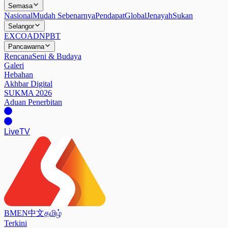
Semasa
Nasional
Mudah Sebenarnya
Pendapat
Global
Jenayah
Sukan
Selangor
EXCO
ADN
PBT
Pancawarna
Rencana
Seni & Budaya
Galeri
Hebahan
Akhbar Digital
SUKMA 2026
Aduan Penerbitan
Live
TV
BM
EN
中文
தமிழ்
Terkini