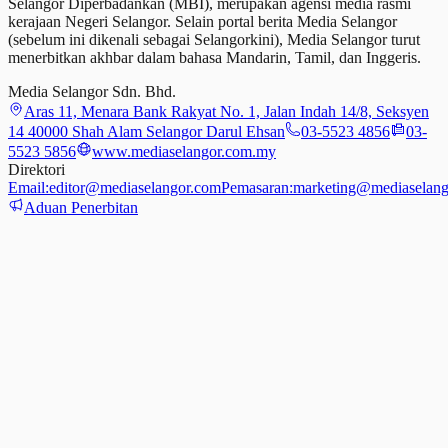
Selangor Diperbadankan (MBI), merupakan agensi media rasmi
kerajaan Negeri Selangor. Selain portal berita Media Selangor
(sebelum ini dikenali sebagai Selangorkini), Media Selangor turut
menerbitkan akhbar dalam bahasa Mandarin, Tamil,
dan
Inggeris.
Media Selangor Sdn. Bhd.
Aras 11, Menara Bank Rakyat No. 1, Jalan Indah 14/8, Seksyen
14 40000 Shah Alam Selangor Darul Ehsan
03-5523 4856
03-
5523 5856
www.mediaselangor.com.my
Direktori
Email:
editor@mediaselangor.com
Pemasaran:
marketing@mediaselang
Aduan Penerbitan