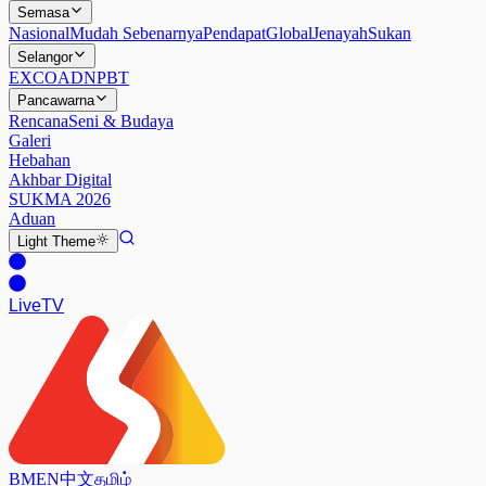
Semasa
Nasional
Mudah Sebenarnya
Pendapat
Global
Jenayah
Sukan
Selangor
EXCO
ADN
PBT
Pancawarna
Rencana
Seni & Budaya
Galeri
Hebahan
Akhbar Digital
SUKMA 2026
Aduan
Light
Theme
Live
TV
BM
EN
中文
தமிழ்