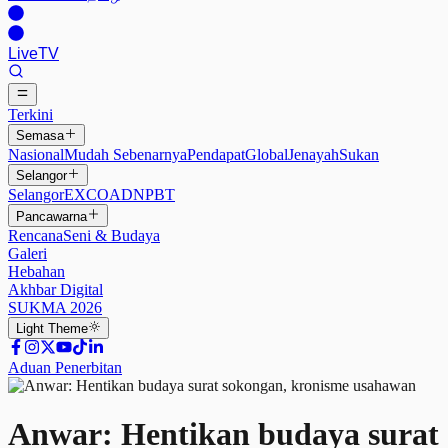
Live
TV
Terkini
Semasa
Nasional
Mudah Sebenarnya
Pendapat
Global
Jenayah
Sukan
Selangor
Selangor
EXCO
ADN
PBT
Pancawarna
Rencana
Seni & Budaya
Galeri
Hebahan
Akhbar Digital
SUKMA 2026
Light
Theme
Aduan Penerbitan
Anwar: Hentikan budaya surat