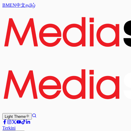
BM
EN
中文
தமிழ்
Light
Theme
Terkini