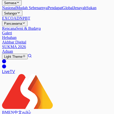
Semasa
Nasional
Mudah Sebenarnya
Pendapat
Global
Jenayah
Sukan
Selangor
EXCO
ADN
PBT
Pancawarna
Rencana
Seni & Budaya
Galeri
Hebahan
Akhbar Digital
SUKMA 2026
Aduan
Light
Theme
Live
TV
BM
EN
中文
தமிழ்