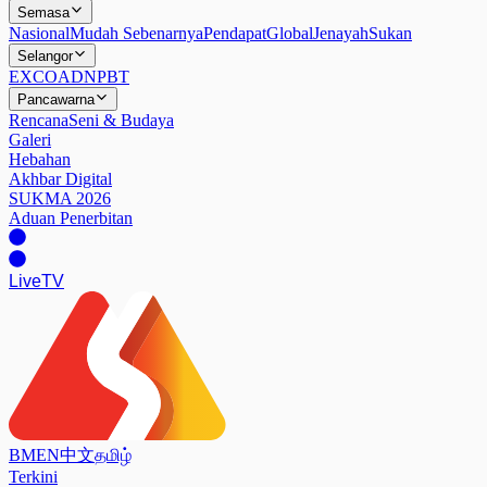
Semasa
Nasional
Mudah Sebenarnya
Pendapat
Global
Jenayah
Sukan
Selangor
EXCO
ADN
PBT
Pancawarna
Rencana
Seni & Budaya
Galeri
Hebahan
Akhbar Digital
SUKMA 2026
Aduan Penerbitan
Live
TV
BM
EN
中文
தமிழ்
Terkini