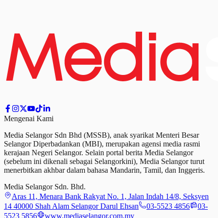
Mengenai Kami
Media Selangor Sdn Bhd (MSSB), anak syarikat Menteri Besar
Selangor Diperbadankan (MBI), merupakan agensi media rasmi
kerajaan Negeri Selangor. Selain portal berita Media Selangor
(sebelum ini dikenali sebagai Selangorkini), Media Selangor turut
menerbitkan akhbar dalam bahasa Mandarin, Tamil,
dan
Inggeris.
Media Selangor Sdn. Bhd.
Aras 11, Menara Bank Rakyat No. 1, Jalan Indah 14/8, Seksyen
14 40000 Shah Alam Selangor Darul Ehsan
03-5523 4856
03-
5523 5856
www.mediaselangor.com.my