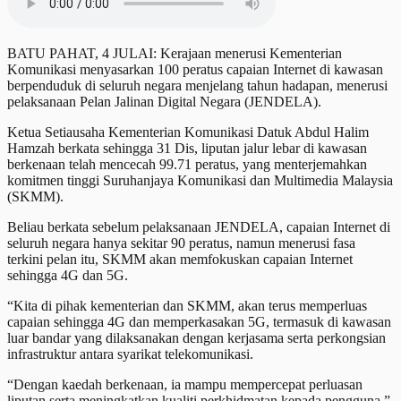
BATU PAHAT, 4 JULAI: Kerajaan menerusi Kementerian
Komunikasi menyasarkan 100 peratus capaian Internet di kawasan
berpenduduk di seluruh negara menjelang tahun hadapan, menerusi
pelaksanaan Pelan Jalinan Digital Negara (JENDELA).
Ketua Setiausaha Kementerian Komunikasi Datuk Abdul Halim
Hamzah berkata sehingga 31 Dis, liputan jalur lebar di kawasan
berkenaan telah mencecah 99.71 peratus, yang menterjemahkan
komitmen tinggi Suruhanjaya Komunikasi dan Multimedia Malaysia
(SKMM).
Beliau berkata sebelum pelaksanaan JENDELA, capaian Internet di
seluruh negara hanya sekitar 90 peratus, namun menerusi fasa
terkini pelan itu, SKMM akan memfokuskan capaian Internet
sehingga 4G dan 5G.
“Kita di pihak kementerian dan SKMM, akan terus memperluas
capaian sehingga 4G dan memperkasakan 5G, termasuk di kawasan
luar bandar yang dilaksanakan dengan kerjasama serta perkongsian
infrastruktur antara syarikat telekomunikasi.
“Dengan kaedah berkenaan, ia mampu mempercepat perluasan
liputan serta meningkatkan kualiti perkhidmatan kepada pengguna,”