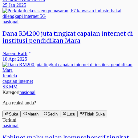
25 Jan 2025
nasional
Dana RM200 juta tingkat capaian internet di
institusi pendidikan Mara
Naeem Raffi
10 Apr 2025
Jendela
capaian internet
SKMM
Kategori
nasional
Apa reaksi anda?
Suka
Marah
Sedih
Lucu
Tidak Suka
Terkini
nasional
Kabinet mahu pelan komprehensif tingkat