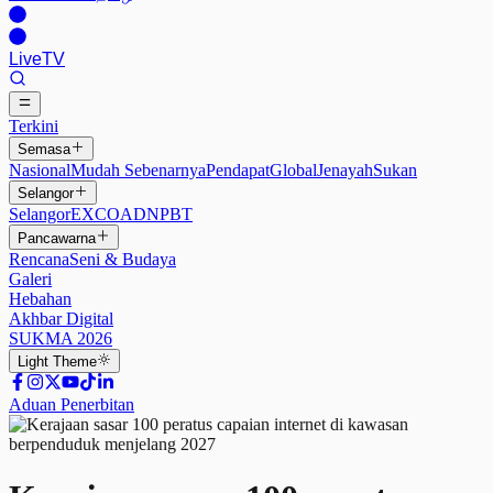
Live
TV
Terkini
Semasa
Nasional
Mudah Sebenarnya
Pendapat
Global
Jenayah
Sukan
Selangor
Selangor
EXCO
ADN
PBT
Pancawarna
Rencana
Seni & Budaya
Galeri
Hebahan
Akhbar Digital
SUKMA 2026
Light
Theme
Aduan Penerbitan