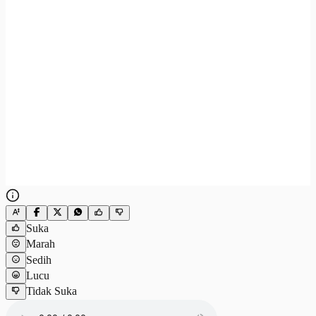
Suka
Marah
Sedih
Lucu
Tidak Suka