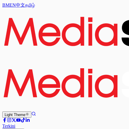
BM
EN
中文
தமிழ்
Light
Theme
Terkini