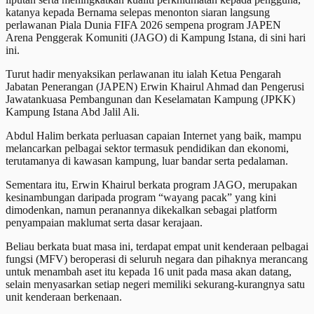
katanya kepada Bernama selepas menonton siaran langsung
perlawanan Piala Dunia FIFA 2026 sempena program JAPEN
Arena Penggerak Komuniti (JAGO) di Kampung Istana, di sini hari
ini.
Turut hadir menyaksikan perlawanan itu ialah Ketua Pengarah
Jabatan Penerangan (JAPEN) Erwin Khairul Ahmad dan Pengerusi
Jawatankuasa Pembangunan dan Keselamatan Kampung (JPKK)
Kampung Istana Abd Jalil Ali.
Abdul Halim berkata perluasan capaian Internet yang baik, mampu
melancarkan pelbagai sektor termasuk pendidikan dan ekonomi,
terutamanya di kawasan kampung, luar bandar serta pedalaman.
Sementara itu, Erwin Khairul berkata program JAGO, merupakan
kesinambungan daripada program “wayang pacak” yang kini
dimodenkan, namun peranannya dikekalkan sebagai platform
penyampaian maklumat serta dasar kerajaan.
Beliau berkata buat masa ini, terdapat empat unit kenderaan pelbagai
fungsi (MFV) beroperasi di seluruh negara dan pihaknya merancang
untuk menambah aset itu kepada 16 unit pada masa akan datang,
selain menyasarkan setiap negeri memiliki sekurang-kurangnya satu
unit kenderaan berkenaan.