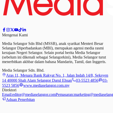
Mengenai Kami
Media Selangor Sdn Bhd (MSSB), anak syarikat Menteri Besar
Selangor Diperbadankan (MBI), merupakan agensi media rasmi
kerajaan Negeri Selangor. Selain portal berita Media Selangor
(sebelum ini dikenali sebagai Selangorkini), Media Selangor turut
menerbitkan akhbar dalam bahasa Mandarin, Tamil,
dan
Inggeris.
Media Selangor Sdn. Bhd.
Aras 11, Menara Bank Rakyat No. 1, Jalan Indah 14/8, Seksyen
14 40000 Shah Alam Selangor Darul Ehsan
03-5523 4856
03-
5523 5856
www.mediaselangor.com.my
Direktori
Email:
editor@mediaselangor.com
Pemasaran:
marketing@mediaselang
Aduan Penerbitan