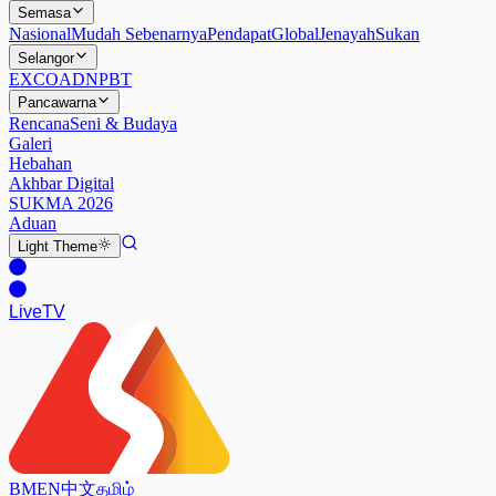
Semasa
Nasional
Mudah Sebenarnya
Pendapat
Global
Jenayah
Sukan
Selangor
EXCO
ADN
PBT
Pancawarna
Rencana
Seni & Budaya
Galeri
Hebahan
Akhbar Digital
SUKMA 2026
Aduan
Light
Theme
Live
TV
BM
EN
中文
தமிழ்