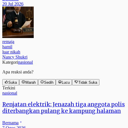
20 Jul 2026
remaja
hamil
luar nikah
Nancy Shukri
Kategori
nasional
Apa reaksi anda?
Suka
Marah
Sedih
Lucu
Tidak Suka
Terkini
nasional
Renjatan elektrik: Jenazah tiga anggota polis
diterbangkan pulang ke kampung halaman
Bernama
7 Ogos 2026