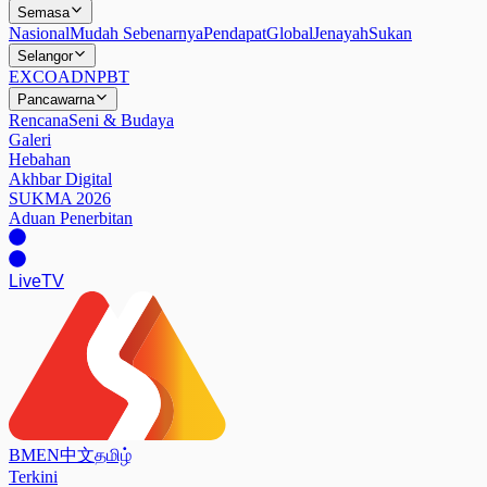
Semasa
Nasional
Mudah Sebenarnya
Pendapat
Global
Jenayah
Sukan
Selangor
EXCO
ADN
PBT
Pancawarna
Rencana
Seni & Budaya
Galeri
Hebahan
Akhbar Digital
SUKMA 2026
Aduan Penerbitan
Live
TV
BM
EN
中文
தமிழ்
Terkini