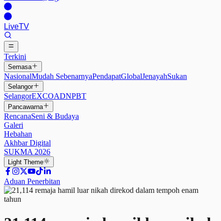
Live
TV
Terkini
Semasa
Nasional
Mudah Sebenarnya
Pendapat
Global
Jenayah
Sukan
Selangor
Selangor
EXCO
ADN
PBT
Pancawarna
Rencana
Seni & Budaya
Galeri
Hebahan
Akhbar Digital
SUKMA 2026
Light
Theme
Aduan Penerbitan