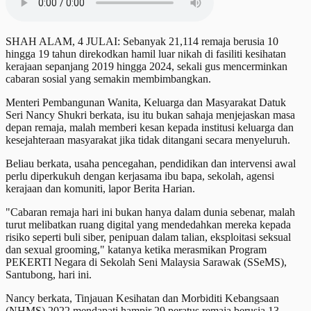
SHAH ALAM, 4 JULAI: Sebanyak 21,114 remaja berusia 10
hingga 19 tahun direkodkan hamil luar nikah di fasiliti kesihatan
kerajaan sepanjang 2019 hingga 2024, sekali gus mencerminkan
cabaran sosial yang semakin membimbangkan.
Menteri Pembangunan Wanita, Keluarga dan Masyarakat Datuk
Seri Nancy Shukri berkata, isu itu bukan sahaja menjejaskan masa
depan remaja, malah memberi kesan kepada institusi keluarga dan
kesejahteraan masyarakat jika tidak ditangani secara menyeluruh.
Beliau berkata, usaha pencegahan, pendidikan dan intervensi awal
perlu diperkukuh dengan kerjasama ibu bapa, sekolah, agensi
kerajaan dan komuniti, lapor Berita Harian.
"Cabaran remaja hari ini bukan hanya dalam dunia sebenar, malah
turut melibatkan ruang digital yang mendedahkan mereka kepada
risiko seperti buli siber, penipuan dalam talian, eksploitasi seksual
dan sexual grooming," katanya ketika merasmikan Program
PEKERTI Negara di Sekolah Seni Malaysia Sarawak (SSeMS),
Santubong, hari ini.
Nancy berkata, Tinjauan Kesihatan dan Morbiditi Kebangsaan
(NHMS) 2022 mendapati hampir 29 peratus remaja berusia 13