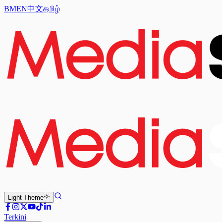
BM
EN
中文
தமிழ்
Light
Theme
Terkini