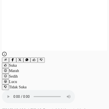
Suka
Marah
Sedih
Lucu
Tidak Suka