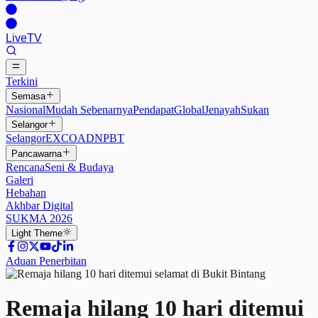
Live
TV
Terkini
Semasa
Nasional
Mudah Sebenarnya
Pendapat
Global
Jenayah
Sukan
Selangor
Selangor
EXCO
ADN
PBT
Pancawarna
Rencana
Seni & Budaya
Galeri
Hebahan
Akhbar Digital
SUKMA 2026
Light
Theme
Aduan Penerbitan
Remaja hilang 10 hari ditemui