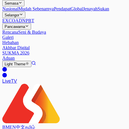
Semasa
Nasional
Mudah Sebenarnya
Pendapat
Global
Jenayah
Sukan
Selangor
EXCO
ADN
PBT
Pancawarna
Rencana
Seni & Budaya
Galeri
Hebahan
Akhbar Digital
SUKMA 2026
Aduan
Light
Theme
Live
TV
BM
EN
中文
தமிழ்