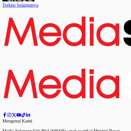
Terkini Selanjutnya
Mengenai Kami
Media Selangor Sdn Bhd (MSSB), anak syarikat Menteri Besar