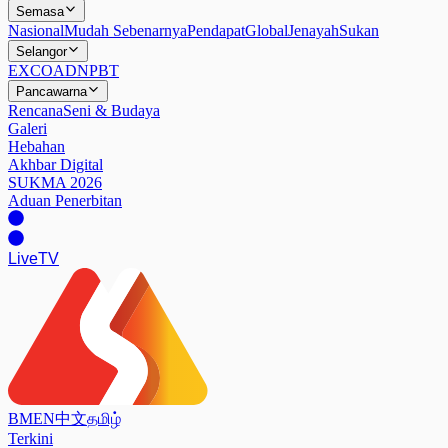
Semasa
Nasional
Mudah Sebenarnya
Pendapat
Global
Jenayah
Sukan
Selangor
EXCO
ADN
PBT
Pancawarna
Rencana
Seni & Budaya
Galeri
Hebahan
Akhbar Digital
SUKMA 2026
Aduan Penerbitan
Live
TV
BM
EN
中文
தமிழ்
Terkini