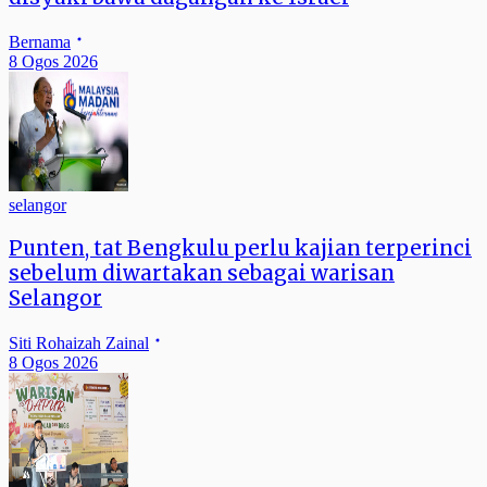
Bernama
8 Ogos 2026
selangor
Punten, tat Bengkulu perlu kajian terperinci
sebelum diwartakan sebagai warisan
Selangor
Siti Rohaizah Zainal
8 Ogos 2026