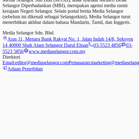
Selangor Diperbadankan (MBI), merupakan agensi media rasmi
kerajaan Negeri Selangor. Selain portal berita Media Selangor
(sebelum ini dikenali sebagai Selangorkini), Media Selangor turut
menerbitkan akhbar dalam bahasa Mandarin, Tamil,
dan
Inggeris.
Media Selangor Sdn. Bhd.
Aras 11, Menara Bank Rakyat No. 1, Jalan Indah 14/8, Seksyen
14 40000 Shah Alam Selangor Darul Ehsan
03-5523 4856
03-
5523 5856
www.mediaselangor.com.my
Direktori
Email:
editor@mediaselangor.com
Pemasaran:
marketing@mediaselang
Aduan Penerbitan