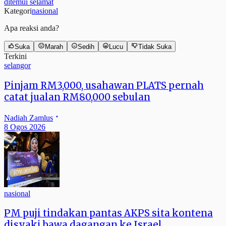
ditemui selamat
Kategori
nasional
Apa reaksi anda?
Suka
Marah
Sedih
Lucu
Tidak Suka
Terkini
selangor
Pinjam RM3,000, usahawan PLATS pernah
catat jualan RM80,000 sebulan
Nadiah Zamlus
8 Ogos 2026
nasional
PM puji tindakan pantas AKPS sita kontena
disyaki bawa dagangan ke Israel