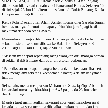
SHAH ALAM, 4 JULAI: Remaja lelaki berusia 14 tahun yang
dilaporkan hilang dari rumahnya di Pangsapuri Rimba, Seksyen 16
di sini sejak 23 Jun lalu ditemukan selamat di Bukit Bintang, Kuala
Lumpur awal pagi Khamis.
Ketua Polis Daerah Shah Alam, Asisten Komisioner Sarudin Samah
berkata, mangsa ditemui ibu bapanya kira-kira jam 3 pagi hasil
maklumat daripada orang awam.
Menurutnya, mangsa ditemukan di laluan pejalan kaki berhampiran
sebuah restoran sebelum dibawa ke Balai Polis Seksyen 9, Shah
Alam bagi tindakan lanjut, lapor Sinar Harian.
"Siasatan mendapati sepanjang menghilangkan diri, mangsa berada
di sekitar Bukit Bintang dan tidur di restoran berkenaan.
"Pemeriksaan mendapati mangsa berada dalam keadaan sihat serta
tidak mengalami sebarang kecederaan," katanya dalam kenyataan
hari ini.
Selasa lalu, media melaporkan Muhammad Shazriq Ziqri Abdullah
keluar dari rumahnya kira-kira jam 6.45 pagi pada 23 Jun sebelum
disedari hilang.
Mangsa turut meninggalkan sekeping nota yang memohon maaf
kepada ibunya serta meminta dihalalkan makan minum dan ilmu