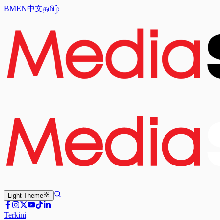
BM
EN
中文
தமிழ்
Light
Theme
Terkini