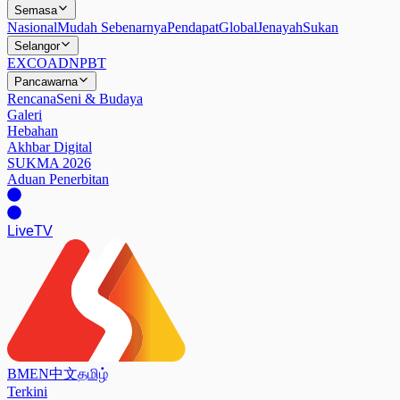
Semasa
Nasional
Mudah Sebenarnya
Pendapat
Global
Jenayah
Sukan
Selangor
EXCO
ADN
PBT
Pancawarna
Rencana
Seni & Budaya
Galeri
Hebahan
Akhbar Digital
SUKMA 2026
Aduan Penerbitan
Live
TV
BM
EN
中文
தமிழ்
Terkini