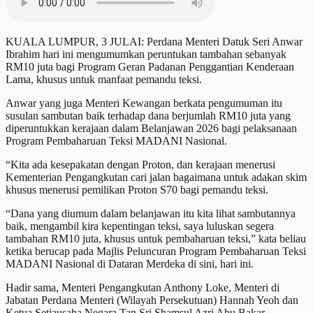
KUALA LUMPUR, 3 JULAI: Perdana Menteri Datuk Seri Anwar
Ibrahim hari ini mengumumkan peruntukan tambahan sebanyak
RM10 juta bagi Program Geran Padanan Penggantian Kenderaan
Lama, khusus untuk manfaat pemandu teksi.
Anwar yang juga Menteri Kewangan berkata pengumuman itu
susulan sambutan baik terhadap dana berjumlah RM10 juta yang
diperuntukkan kerajaan dalam Belanjawan 2026 bagi pelaksanaan
Program Pembaharuan Teksi MADANI Nasional.
“Kita ada kesepakatan dengan Proton, dan kerajaan menerusi
Kementerian Pengangkutan cari jalan bagaimana untuk adakan skim
khusus menerusi pemilikan Proton S70 bagi pemandu teksi.
“Dana yang diumum dalam belanjawan itu kita lihat sambutannya
baik, mengambil kira kepentingan teksi, saya luluskan segera
tambahan RM10 juta, khusus untuk pembaharuan teksi,” kata beliau
ketika berucap pada Majlis Peluncuran Program Pembaharuan Teksi
MADANI Nasional di Dataran Merdeka di sini, hari ini.
Hadir sama, Menteri Pengangkutan Anthony Loke, Menteri di
Jabatan Perdana Menteri (Wilayah Persekutuan) Hannah Yeoh dan
Ketua Setiausaha Negara Tan Sri Shamsul Azri Abu Bakar.