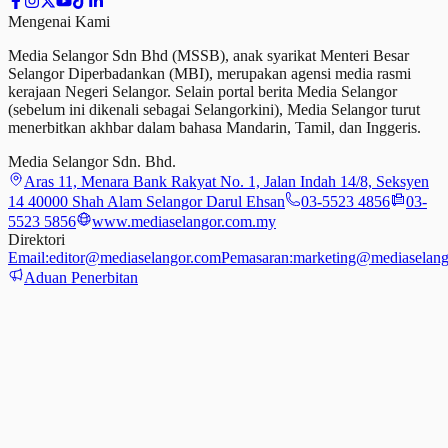
Mengenai Kami
Media Selangor Sdn Bhd (MSSB), anak syarikat Menteri Besar
Selangor Diperbadankan (MBI), merupakan agensi media rasmi
kerajaan Negeri Selangor. Selain portal berita Media Selangor
(sebelum ini dikenali sebagai Selangorkini), Media Selangor turut
menerbitkan akhbar dalam bahasa Mandarin, Tamil,
dan
Inggeris.
Media Selangor Sdn. Bhd.
Aras 11, Menara Bank Rakyat No. 1, Jalan Indah 14/8, Seksyen
14 40000 Shah Alam Selangor Darul Ehsan
03-5523 4856
03-
5523 5856
www.mediaselangor.com.my
Direktori
Email:
editor@mediaselangor.com
Pemasaran:
marketing@mediaselang
Aduan Penerbitan