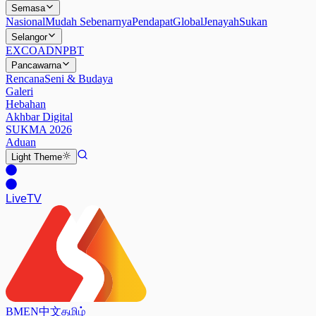
Semasa
Nasional
Mudah Sebenarnya
Pendapat
Global
Jenayah
Sukan
Selangor
EXCO
ADN
PBT
Pancawarna
Rencana
Seni & Budaya
Galeri
Hebahan
Akhbar Digital
SUKMA 2026
Aduan
Light
Theme
Live
TV
BM
EN
中文
தமிழ்