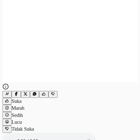
Suka
Marah
Sedih
Lucu
Tidak Suka