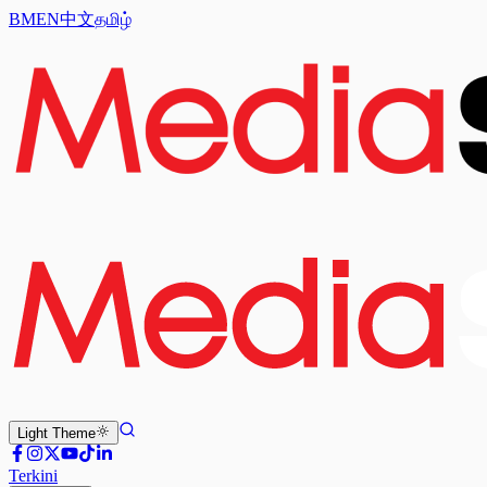
BM
EN
中文
தமிழ்
Light
Theme
Terkini