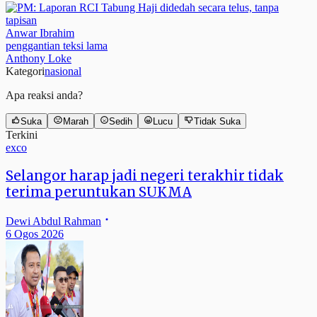
Anwar Ibrahim
penggantian teksi lama
Anthony Loke
Kategori
nasional
Apa reaksi anda?
Suka
Marah
Sedih
Lucu
Tidak Suka
Terkini
exco
Selangor harap jadi negeri terakhir tidak
terima peruntukan SUKMA
Dewi Abdul Rahman
6 Ogos 2026