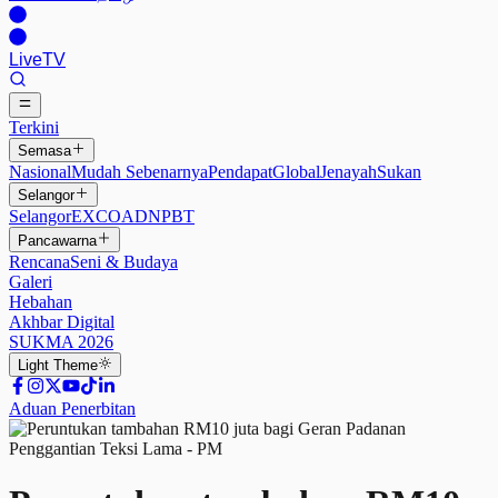
Live
TV
Terkini
Semasa
Nasional
Mudah Sebenarnya
Pendapat
Global
Jenayah
Sukan
Selangor
Selangor
EXCO
ADN
PBT
Pancawarna
Rencana
Seni & Budaya
Galeri
Hebahan
Akhbar Digital
SUKMA 2026
Light
Theme
Aduan Penerbitan