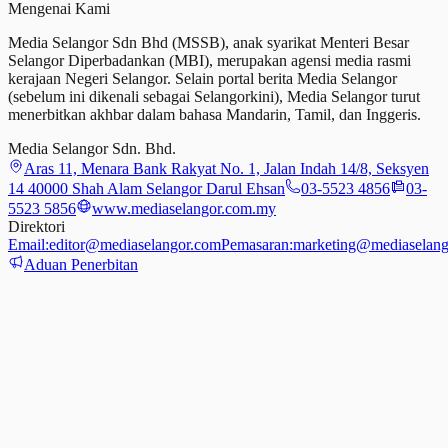
Mengenai Kami
Media Selangor Sdn Bhd (MSSB), anak syarikat Menteri Besar
Selangor Diperbadankan (MBI), merupakan agensi media rasmi
kerajaan Negeri Selangor. Selain portal berita Media Selangor
(sebelum ini dikenali sebagai Selangorkini), Media Selangor turut
menerbitkan akhbar dalam bahasa Mandarin, Tamil,
dan
Inggeris.
Media Selangor Sdn. Bhd.
Aras 11, Menara Bank Rakyat No. 1, Jalan Indah 14/8, Seksyen
14 40000 Shah Alam Selangor Darul Ehsan
03-5523 4856
03-
5523 5856
www.mediaselangor.com.my
Direktori
Email:
editor@mediaselangor.com
Pemasaran:
marketing@mediaselang
Aduan Penerbitan