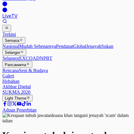
Live
TV
Terkini
Semasa
Nasional
Mudah Sebenarnya
Pendapat
Global
Jenayah
Sukan
Selangor
Selangor
EXCO
ADN
PBT
Pancawarna
Rencana
Seni & Budaya
Galeri
Hebahan
Akhbar Digital
SUKMA 2026
Light
Theme
Aduan Penerbitan