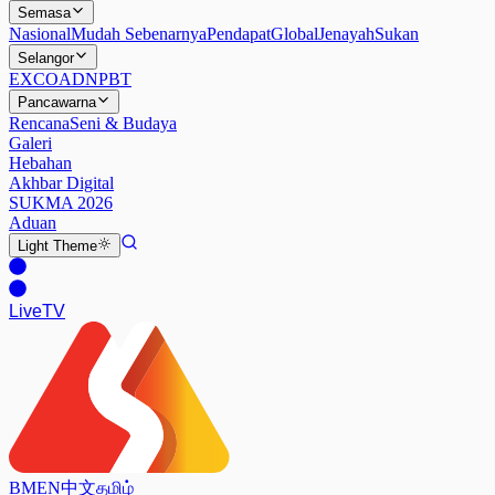
Semasa
Nasional
Mudah Sebenarnya
Pendapat
Global
Jenayah
Sukan
Selangor
EXCO
ADN
PBT
Pancawarna
Rencana
Seni & Budaya
Galeri
Hebahan
Akhbar Digital
SUKMA 2026
Aduan
Light
Theme
Live
TV
BM
EN
中文
தமிழ்