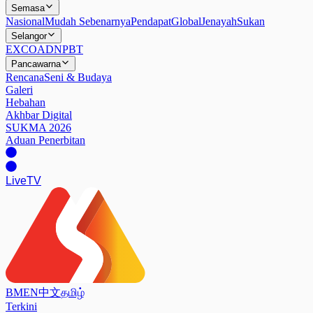
Semasa
Nasional
Mudah Sebenarnya
Pendapat
Global
Jenayah
Sukan
Selangor
EXCO
ADN
PBT
Pancawarna
Rencana
Seni & Budaya
Galeri
Hebahan
Akhbar Digital
SUKMA 2026
Aduan Penerbitan
Live
TV
BM
EN
中文
தமிழ்
Terkini