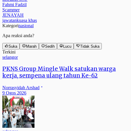
Fahmi Fadzil
Scammer
JENAYAH
jawatankuasa khas
Kategori
nasional
Apa reaksi anda?
Suka
Marah
Sedih
Lucu
Tidak Suka
Terkini
selangor
PKNS Group Mingle Walk satukan warga
kerja, sempena ulang tahun Ke-62
Norrasyidah Arshad
9 Ogos 2026