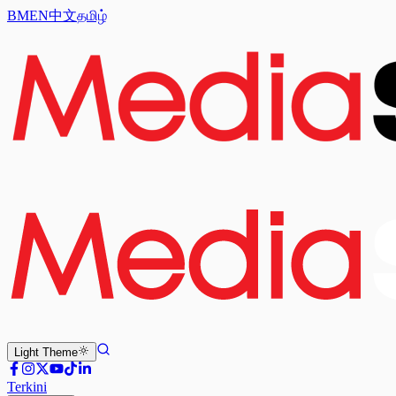
BM
EN
中文
தமிழ்
Light
Theme
Terkini