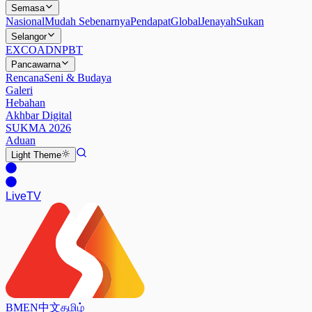
Semasa
Nasional
Mudah Sebenarnya
Pendapat
Global
Jenayah
Sukan
Selangor
EXCO
ADN
PBT
Pancawarna
Rencana
Seni & Budaya
Galeri
Hebahan
Akhbar Digital
SUKMA 2026
Aduan
Light
Theme
Live
TV
BM
EN
中文
தமிழ்