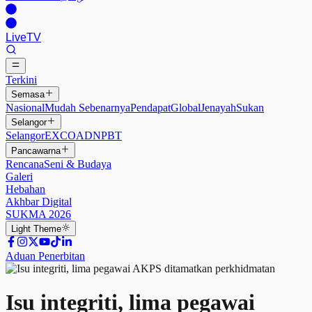
Live
TV
Terkini
Semasa
Nasional
Mudah Sebenarnya
Pendapat
Global
Jenayah
Sukan
Selangor
Selangor
EXCO
ADN
PBT
Pancawarna
Rencana
Seni & Budaya
Galeri
Hebahan
Akhbar Digital
SUKMA 2026
Light
Theme
Aduan Penerbitan
Isu integriti, lima pegawai