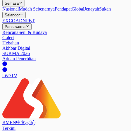
Semasa
Nasional
Mudah Sebenarnya
Pendapat
Global
Jenayah
Sukan
Selangor
EXCO
ADN
PBT
Pancawarna
Rencana
Seni & Budaya
Galeri
Hebahan
Akhbar Digital
SUKMA 2026
Aduan Penerbitan
Live
TV
BM
EN
中文
தமிழ்
Terkini