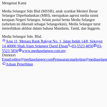
Mengenai Kami
Media Selangor Sdn Bhd (MSSB), anak syarikat Menteri Besar
Selangor Diperbadankan (MBI), merupakan agensi media rasmi
kerajaan Negeri Selangor. Selain portal berita Media Selangor
(sebelum ini dikenali sebagai Selangorkini), Media Selangor turut
menerbitkan akhbar dalam bahasa Mandarin, Tamil,
dan
Inggeris.
Media Selangor Sdn. Bhd.
Aras 11, Menara Bank Rakyat No. 1, Jalan Indah 14/8, Seksyen
14 40000 Shah Alam Selangor Darul Ehsan
03-5523 4856
03-
5523 5856
www.mediaselangor.com.my
Direktori
Email:
editor@mediaselangor.com
Pemasaran:
marketing@mediaselang
Aduan Penerbitan