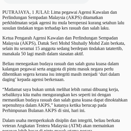
PUTRAJAYA, 1 JULAI: Lima pegawai Agensi Kawalan dan
Perlindungan Sempadan Malaysia (AKPS) ditamatkan
perkhidmatan sejak agensi itu mula beroperasi kurang setahun lalu
susulan tindakan tegas terhadap kes rasuah dan salah laku.
Ketua Pengarah Agensi Kawalan dan Perlindungan Sempadan
Malaysia (AKPS), Datuk Seri Mohd Shuhaily Mohd Zain berkata,
selain itu seramai 15 anggota sedang berdepan tindakan tatatertib,
manakala 50 lagi masih dalam siasatan aktif.
Beliau menegaskan budaya rasuah dan salah guna kuasa dalam
kalangan pegawai serta anggota di pintu masuk negara perlu
dihentikan segera kerana isu integriti masih menjadi ‘duri dalam
daging’ kepada agensi berkenaan.
“Matlamat saya bukan untuk melihat lebih ramai dibuang kerja,
sebaliknya kita mahu mengurangkan kes seperti ini dengan
memastikan budaya rasuah dan salah guna kuasa dapat dinoktahkan
sepenuhnya dalam AKPS,” katanya ketika berucap pada
Perhimpunan Bulanan AKPS di sini, hari ini.
Dalam usaha memperkukuh disiplin dan integriti, beliau berkata
veteran Angkatan Tentera Malaysia (ATM) akan memainkan
peranan lebih besar di pintu masuk utama negara.