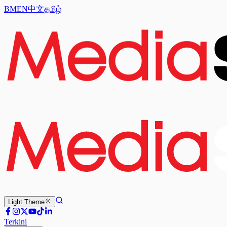
BM
EN
中文
தமிழ்
Light
Theme
Terkini