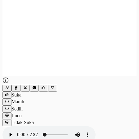
Suka
Marah
Sedih
Lucu
Tidak Suka