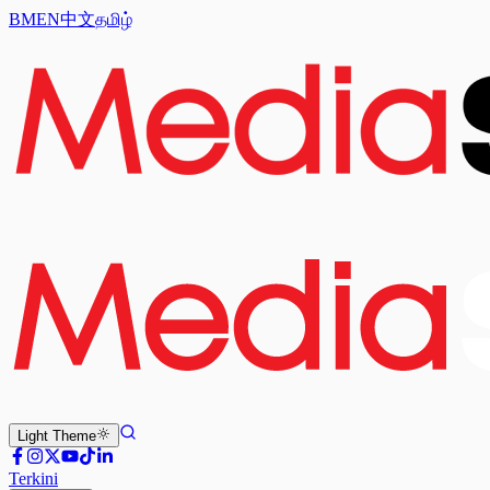
BM
EN
中文
தமிழ்
Light
Theme
Terkini