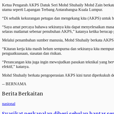
Ketua Pengarah AKPS Datuk Seri Mohd Shuhaily Mohd Zain berkata ju
utama seperti Lapangan Terbang Antarabangsa Kuala Lumpur.
“Di sebalik kekurangan petugas dan mengekang kita (AKPS) untuk ber
“Saya amat percaya bahawa sekiranya kita dapat menyelesaikan masa
selaras matlamat sebenar penubuhan AKPS,” katanya ketika berucap p
Melalui penambahan sumber manusia, Mohd Shuhaily berkata AKPS ju
“Kitaran kerja kita masih belum sempurna dan sekiranya kita memp
penguatkuasaan, siasatan dan risikan.
“Perancangan kita juga ingin mewujudkan pasukan teknikal yang ber
efektif,” katanya.
Mohd Shuhaily berkata pengoperasian AKPS kini turut diperkukuh de
-- BERNAMA
Berita Berkaitan
nasional
Syarikat perkapalan diberi sebulan hantar se