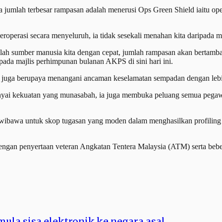
mlah terbesar rampasan adalah menerusi Ops Green Shield iaitu opera
operasi secara menyeluruh, ia tidak sesekali menahan kita daripada m
lah sumber manusia kita dengan cepat, jumlah rampasan akan bertamba
ada majlis perhimpunan bulanan AKPS di sini hari ini.
ga berupaya menangani ancaman keselamatan sempadan dengan lebih be
unyai kekuatan yang munasabah, ia juga membuka peluang semua pegaw
wibawa untuk skop tugasan yang moden dalam menghasilkan profiling 
ngan penyertaan veteran Angkatan Tentera Malaysia (ATM) serta beber
mula sisa elektronik ke negara asal