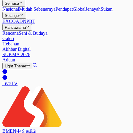
Semasa
Nasional
Mudah Sebenarnya
Pendapat
Global
Jenayah
Sukan
Selangor
EXCO
ADN
PBT
Pancawarna
Rencana
Seni & Budaya
Galeri
Hebahan
Akhbar Digital
SUKMA 2026
Aduan
Light
Theme
Live
TV
BM
EN
中文
தமிழ்