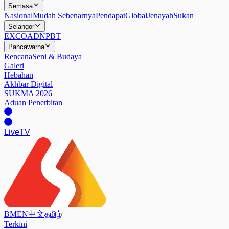
Semasa
Nasional
Mudah Sebenarnya
Pendapat
Global
Jenayah
Sukan
Selangor
EXCO
ADN
PBT
Pancawarna
Rencana
Seni & Budaya
Galeri
Hebahan
Akhbar Digital
SUKMA 2026
Aduan Penerbitan
Live
TV
BM
EN
中文
தமிழ்
Terkini