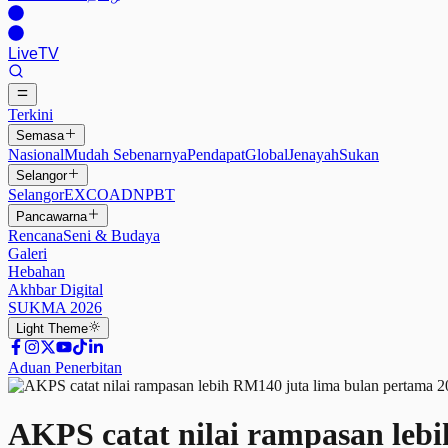
Live
TV
Terkini
Semasa
Nasional
Mudah Sebenarnya
Pendapat
Global
Jenayah
Sukan
Selangor
Selangor
EXCO
ADN
PBT
Pancawarna
Rencana
Seni & Budaya
Galeri
Hebahan
Akhbar Digital
SUKMA 2026
Light
Theme
Aduan Penerbitan
AKPS catat nilai rampasan leb