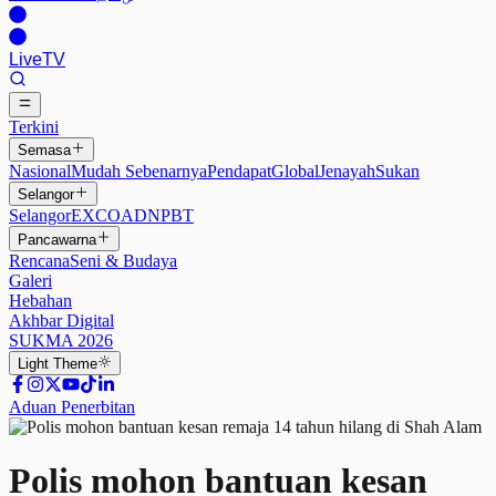
Live
TV
Terkini
Semasa
Nasional
Mudah Sebenarnya
Pendapat
Global
Jenayah
Sukan
Selangor
Selangor
EXCO
ADN
PBT
Pancawarna
Rencana
Seni & Budaya
Galeri
Hebahan
Akhbar Digital
SUKMA 2026
Light
Theme
Aduan Penerbitan
Polis mohon bantuan kesan