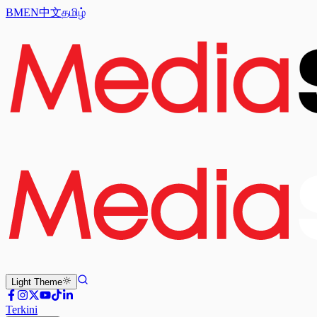
BM
EN
中文
தமிழ்
Light
Theme
Terkini