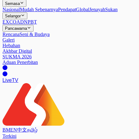
Semasa
Nasional
Mudah Sebenarnya
Pendapat
Global
Jenayah
Sukan
Selangor
EXCO
ADN
PBT
Pancawarna
Rencana
Seni & Budaya
Galeri
Hebahan
Akhbar Digital
SUKMA 2026
Aduan Penerbitan
Live
TV
BM
EN
中文
தமிழ்
Terkini