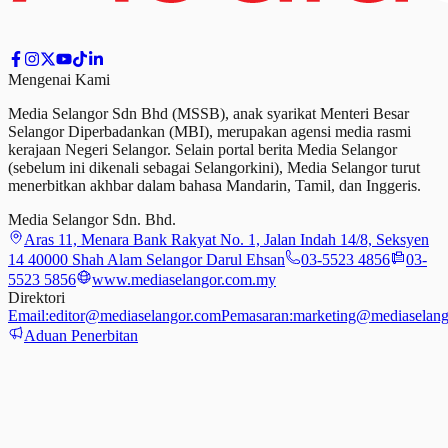
Mengenai Kami
Media Selangor Sdn Bhd (MSSB), anak syarikat Menteri Besar
Selangor Diperbadankan (MBI), merupakan agensi media rasmi
kerajaan Negeri Selangor. Selain portal berita Media Selangor
(sebelum ini dikenali sebagai Selangorkini), Media Selangor turut
menerbitkan akhbar dalam bahasa Mandarin, Tamil,
dan
Inggeris.
Media Selangor Sdn. Bhd.
Aras 11, Menara Bank Rakyat No. 1, Jalan Indah 14/8, Seksyen
14 40000 Shah Alam Selangor Darul Ehsan
03-5523 4856
03-
5523 5856
www.mediaselangor.com.my
Direktori
Email:
editor@mediaselangor.com
Pemasaran:
marketing@mediaselang
Aduan Penerbitan