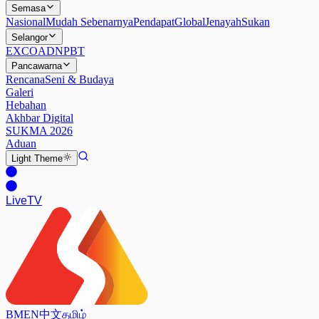
Semasa
Nasional
Mudah Sebenarnya
Pendapat
Global
Jenayah
Sukan
Selangor
EXCO
ADN
PBT
Pancawarna
Rencana
Seni & Budaya
Galeri
Hebahan
Akhbar Digital
SUKMA 2026
Aduan
Light
Theme
Live
TV
BM
EN
中文
தமிழ்