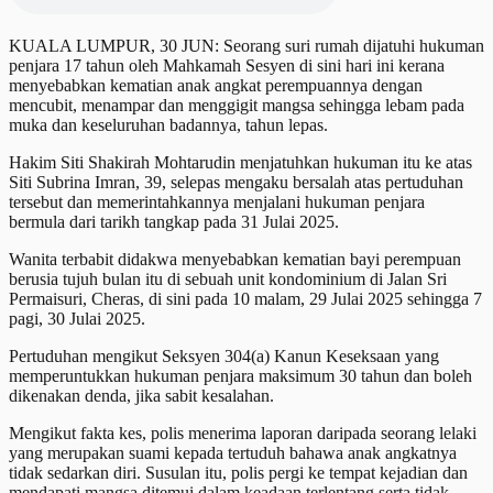
KUALA LUMPUR, 30 JUN: Seorang suri rumah dijatuhi hukuman
penjara 17 tahun oleh Mahkamah Sesyen di sini hari ini kerana
menyebabkan kematian anak angkat perempuannya dengan
mencubit, menampar dan menggigit mangsa sehingga lebam pada
muka dan keseluruhan badannya, tahun lepas.
Hakim Siti Shakirah Mohtarudin menjatuhkan hukuman itu ke atas
Siti Subrina Imran, 39, selepas mengaku bersalah atas pertuduhan
tersebut dan memerintahkannya menjalani hukuman penjara
bermula dari tarikh tangkap pada 31 Julai 2025.
Wanita terbabit didakwa menyebabkan kematian bayi perempuan
berusia tujuh bulan itu di sebuah unit kondominium di Jalan Sri
Permaisuri, Cheras, di sini pada 10 malam, 29 Julai 2025 sehingga 7
pagi, 30 Julai 2025.
Pertuduhan mengikut Seksyen 304(a) Kanun Keseksaan yang
memperuntukkan hukuman penjara maksimum 30 tahun dan boleh
dikenakan denda, jika sabit kesalahan.
Mengikut fakta kes, polis menerima laporan daripada seorang lelaki
yang merupakan suami kepada tertuduh bahawa anak angkatnya
tidak sedarkan diri. Susulan itu, polis pergi ke tempat kejadian dan
mendapati mangsa ditemui dalam keadaan terlentang serta tidak