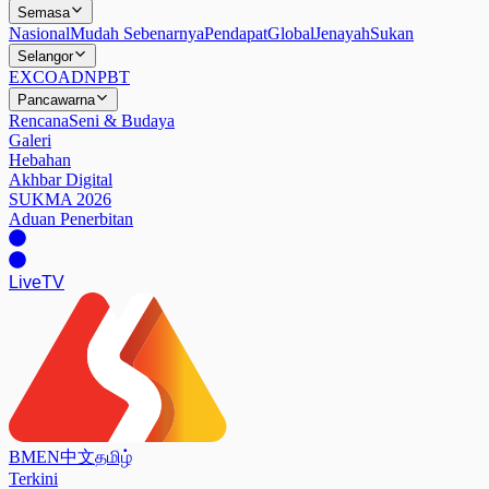
Semasa
Nasional
Mudah Sebenarnya
Pendapat
Global
Jenayah
Sukan
Selangor
EXCO
ADN
PBT
Pancawarna
Rencana
Seni & Budaya
Galeri
Hebahan
Akhbar Digital
SUKMA 2026
Aduan Penerbitan
Live
TV
BM
EN
中文
தமிழ்
Terkini