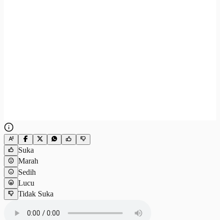
Suka
Marah
Sedih
Lucu
Tidak Suka