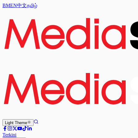
BM
EN
中文
தமிழ்
Light
Theme
Terkini