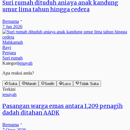
Suri rumah dituduh aniaya anak kandung
umur lima tahun hingga cedera
Bernama
7 Jan 2026
Mahkamah
Bayi
Penjara
Suri rumah
Kategori
jenayah
Apa reaksi anda?
Suka
Marah
Sedih
Lucu
Tidak Suka
Terkini
jenayah
Pasangan warga emas antara 1,209 penagih
dadah ditahan AADK
Bernama
7 Ogos 2026