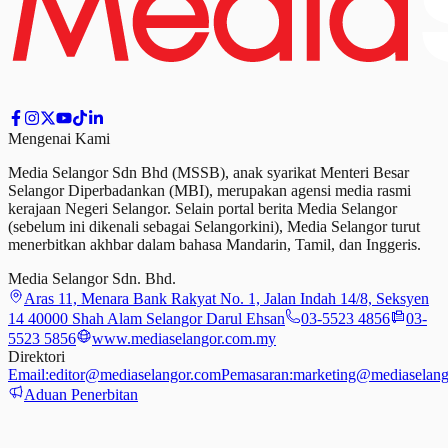
Mengenai Kami
Media Selangor Sdn Bhd (MSSB), anak syarikat Menteri Besar
Selangor Diperbadankan (MBI), merupakan agensi media rasmi
kerajaan Negeri Selangor. Selain portal berita Media Selangor
(sebelum ini dikenali sebagai Selangorkini), Media Selangor turut
menerbitkan akhbar dalam bahasa Mandarin, Tamil,
dan
Inggeris.
Media Selangor Sdn. Bhd.
Aras 11, Menara Bank Rakyat No. 1, Jalan Indah 14/8, Seksyen
14 40000 Shah Alam Selangor Darul Ehsan
03-5523 4856
03-
5523 5856
www.mediaselangor.com.my
Direktori
Email:
editor@mediaselangor.com
Pemasaran:
marketing@mediaselang
Aduan Penerbitan