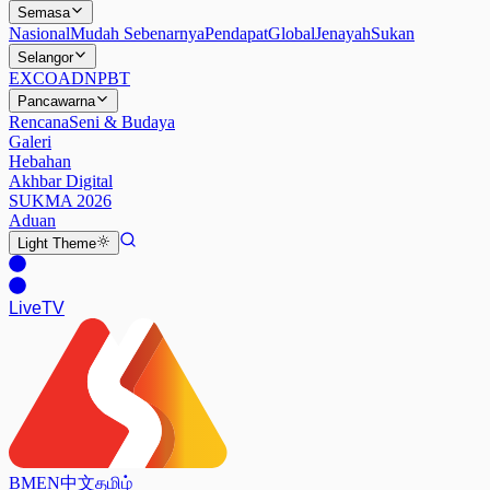
Semasa
Nasional
Mudah Sebenarnya
Pendapat
Global
Jenayah
Sukan
Selangor
EXCO
ADN
PBT
Pancawarna
Rencana
Seni & Budaya
Galeri
Hebahan
Akhbar Digital
SUKMA 2026
Aduan
Light
Theme
Live
TV
BM
EN
中文
தமிழ்