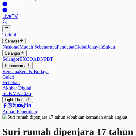
Live
TV
Terkini
Semasa
Nasional
Mudah Sebenarnya
Pendapat
Global
Jenayah
Sukan
Selangor
Selangor
EXCO
ADN
PBT
Pancawarna
Rencana
Seni & Budaya
Galeri
Hebahan
Akhbar Digital
SUKMA 2026
Light
Theme
Aduan Penerbitan
Suri rumah dipenjara 17 tahun