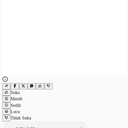
Suka
Marah
Sedih
Lucu
Tidak Suka