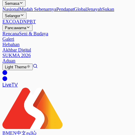
Semasa
Nasional
Mudah Sebenarnya
Pendapat
Global
Jenayah
Sukan
Selangor
EXCO
ADN
PBT
Pancawarna
Rencana
Seni & Budaya
Galeri
Hebahan
Akhbar Digital
SUKMA 2026
Aduan
Light
Theme
Live
TV
BM
EN
中文
தமிழ்