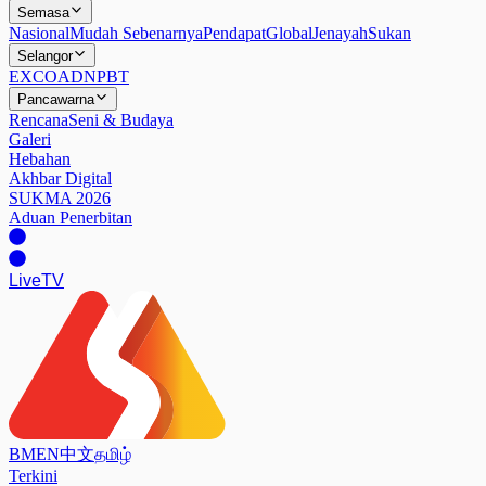
Semasa
Nasional
Mudah Sebenarnya
Pendapat
Global
Jenayah
Sukan
Selangor
EXCO
ADN
PBT
Pancawarna
Rencana
Seni & Budaya
Galeri
Hebahan
Akhbar Digital
SUKMA 2026
Aduan Penerbitan
Live
TV
BM
EN
中文
தமிழ்
Terkini