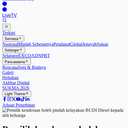
Live
TV
Terkini
Semasa
Nasional
Mudah Sebenarnya
Pendapat
Global
Jenayah
Sukan
Selangor
Selangor
EXCO
ADN
PBT
Pancawarna
Rencana
Seni & Budaya
Galeri
Hebahan
Akhbar Digital
SUKMA 2026
Light
Theme
Aduan Penerbitan