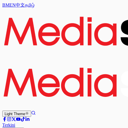
BM
EN
中文
தமிழ்
Light
Theme
Terkini