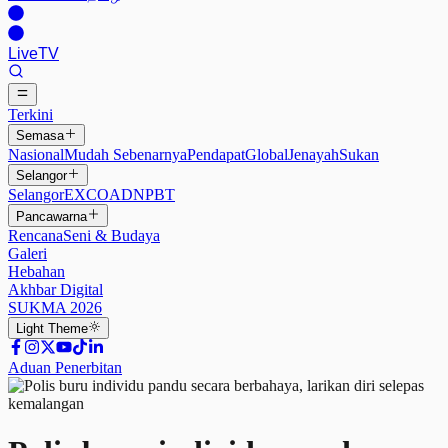
Live
TV
Terkini
Semasa
Nasional
Mudah Sebenarnya
Pendapat
Global
Jenayah
Sukan
Selangor
Selangor
EXCO
ADN
PBT
Pancawarna
Rencana
Seni & Budaya
Galeri
Hebahan
Akhbar Digital
SUKMA 2026
Light
Theme
Aduan Penerbitan