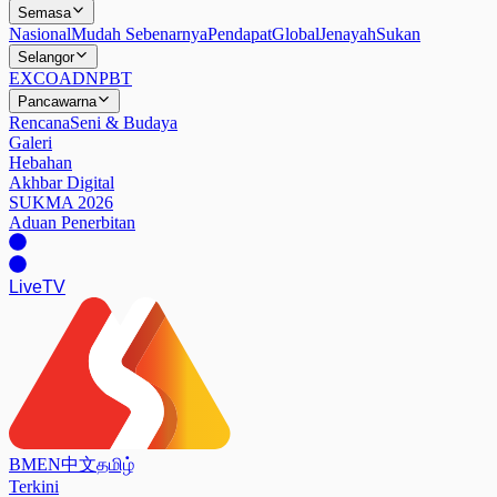
Semasa
Nasional
Mudah Sebenarnya
Pendapat
Global
Jenayah
Sukan
Selangor
EXCO
ADN
PBT
Pancawarna
Rencana
Seni & Budaya
Galeri
Hebahan
Akhbar Digital
SUKMA 2026
Aduan Penerbitan
Live
TV
BM
EN
中文
தமிழ்
Terkini