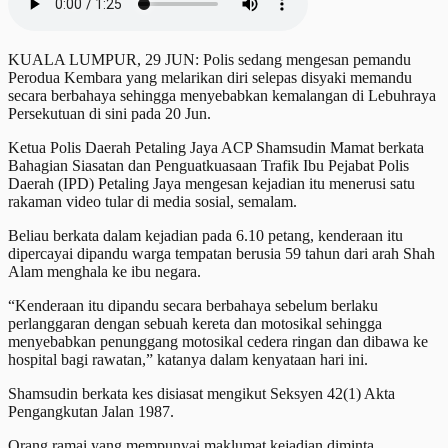
KUALA LUMPUR, 29 JUN: Polis sedang mengesan pemandu
Perodua Kembara yang melarikan diri selepas disyaki memandu
secara berbahaya sehingga menyebabkan kemalangan di Lebuhraya
Persekutuan di sini pada 20 Jun.
Ketua Polis Daerah Petaling Jaya ACP Shamsudin Mamat berkata
Bahagian Siasatan dan Penguatkuasaan Trafik Ibu Pejabat Polis
Daerah (IPD) Petaling Jaya mengesan kejadian itu menerusi satu
rakaman video tular di media sosial, semalam.
Beliau berkata dalam kejadian pada 6.10 petang, kenderaan itu
dipercayai dipandu warga tempatan berusia 59 tahun dari arah Shah
Alam menghala ke ibu negara.
“Kenderaan itu dipandu secara berbahaya sebelum berlaku
perlanggaran dengan sebuah kereta dan motosikal sehingga
menyebabkan penunggang motosikal cedera ringan dan dibawa ke
hospital bagi rawatan,” katanya dalam kenyataan hari ini.
Shamsudin berkata kes disiasat mengikut Seksyen 42(1) Akta
Pengangkutan Jalan 1987.
Orang ramai yang mempunyai maklumat kejadian diminta