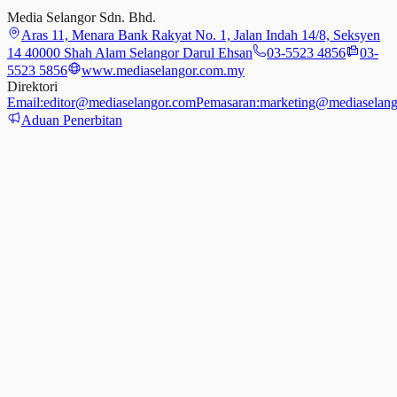
Media Selangor Sdn. Bhd.
Aras 11, Menara Bank Rakyat No. 1, Jalan Indah 14/8, Seksyen
14 40000 Shah Alam Selangor Darul Ehsan
03-5523 4856
03-
5523 5856
www.mediaselangor.com.my
Direktori
Email:
editor@mediaselangor.com
Pemasaran:
marketing@mediaselang
Aduan Penerbitan