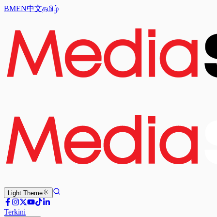
BM
EN
中文
தமிழ்
Light
Theme
Terkini