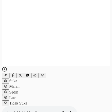
Suka
Marah
Sedih
Lucu
Tidak Suka