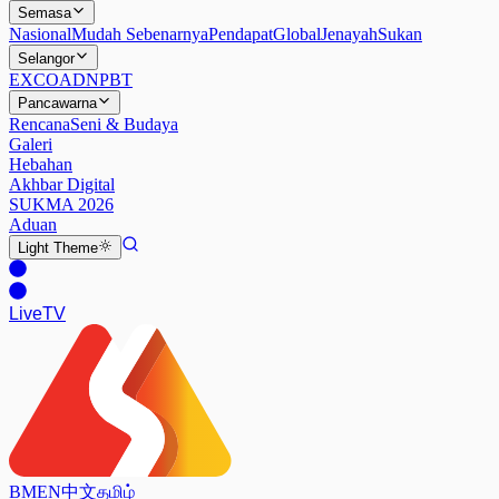
Semasa
Nasional
Mudah Sebenarnya
Pendapat
Global
Jenayah
Sukan
Selangor
EXCO
ADN
PBT
Pancawarna
Rencana
Seni & Budaya
Galeri
Hebahan
Akhbar Digital
SUKMA 2026
Aduan
Light
Theme
Live
TV
BM
EN
中文
தமிழ்