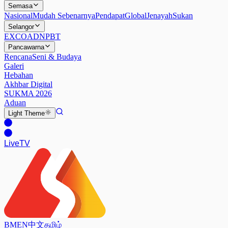
Semasa
Nasional
Mudah Sebenarnya
Pendapat
Global
Jenayah
Sukan
Selangor
EXCO
ADN
PBT
Pancawarna
Rencana
Seni & Budaya
Galeri
Hebahan
Akhbar Digital
SUKMA 2026
Aduan
Light
Theme
Live
TV
BM
EN
中文
தமிழ்