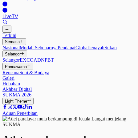
Live
TV
Terkini
Semasa
Nasional
Mudah Sebenarnya
Pendapat
Global
Jenayah
Sukan
Selangor
Selangor
EXCO
ADN
PBT
Pancawarna
Rencana
Seni & Budaya
Galeri
Hebahan
Akhbar Digital
SUKMA 2026
Light
Theme
Aduan Penerbitan