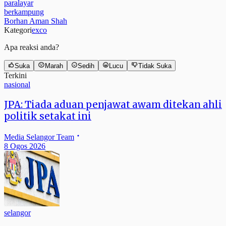
paralayar
berkampung
Borhan Aman Shah
Kategori
exco
Apa reaksi anda?
Suka
Marah
Sedih
Lucu
Tidak Suka
Terkini
nasional
JPA: Tiada aduan penjawat awam ditekan ahli
politik setakat ini
Media Selangor Team
8 Ogos 2026
selangor