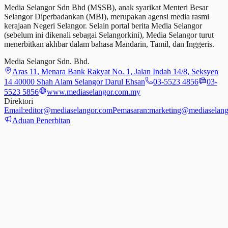
Media Selangor Sdn Bhd (MSSB), anak syarikat Menteri Besar
Selangor Diperbadankan (MBI), merupakan agensi media rasmi
kerajaan Negeri Selangor. Selain portal berita Media Selangor
(sebelum ini dikenali sebagai Selangorkini), Media Selangor turut
menerbitkan akhbar dalam bahasa Mandarin, Tamil,
dan
Inggeris.
Media Selangor Sdn. Bhd.
Aras 11, Menara Bank Rakyat No. 1, Jalan Indah 14/8, Seksyen
14 40000 Shah Alam Selangor Darul Ehsan
03-5523 4856
03-
5523 5856
www.mediaselangor.com.my
Direktori
Email:
editor@mediaselangor.com
Pemasaran:
marketing@mediaselang
Aduan Penerbitan