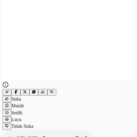
Suka
Marah
Sedih
Lucu
Tidak Suka