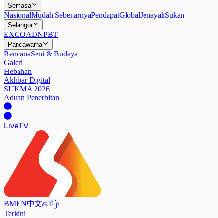
Semasa
Nasional
Mudah Sebenarnya
Pendapat
Global
Jenayah
Sukan
Selangor
EXCO
ADN
PBT
Pancawarna
Rencana
Seni & Budaya
Galeri
Hebahan
Akhbar Digital
SUKMA 2026
Aduan Penerbitan
Live
TV
BM
EN
中文
தமிழ்
Terkini