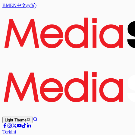
BM
EN
中文
தமிழ்
Light
Theme
Terkini