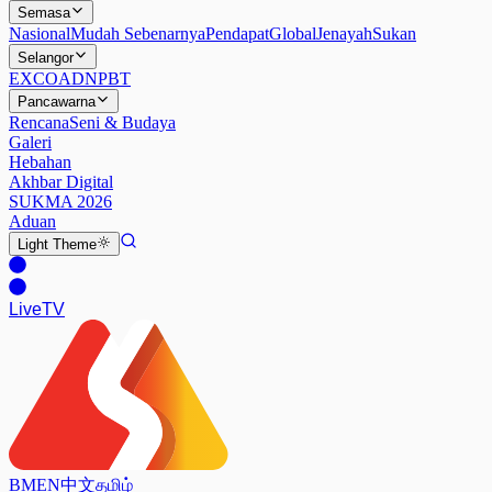
Semasa
Nasional
Mudah Sebenarnya
Pendapat
Global
Jenayah
Sukan
Selangor
EXCO
ADN
PBT
Pancawarna
Rencana
Seni & Budaya
Galeri
Hebahan
Akhbar Digital
SUKMA 2026
Aduan
Light
Theme
Live
TV
BM
EN
中文
தமிழ்