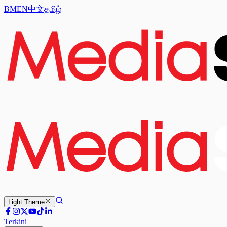
BM
EN
中文
தமிழ்
Light
Theme
Terkini