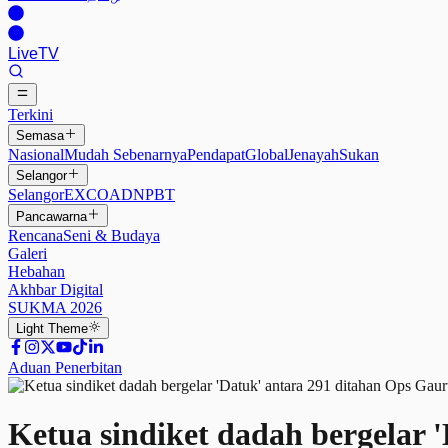
Live
TV
Terkini
Semasa
Nasional
Mudah Sebenarnya
Pendapat
Global
Jenayah
Sukan
Selangor
Selangor
EXCO
ADN
PBT
Pancawarna
Rencana
Seni & Budaya
Galeri
Hebahan
Akhbar Digital
SUKMA 2026
Light
Theme
Aduan Penerbitan
Ketua sindiket dadah bergelar 