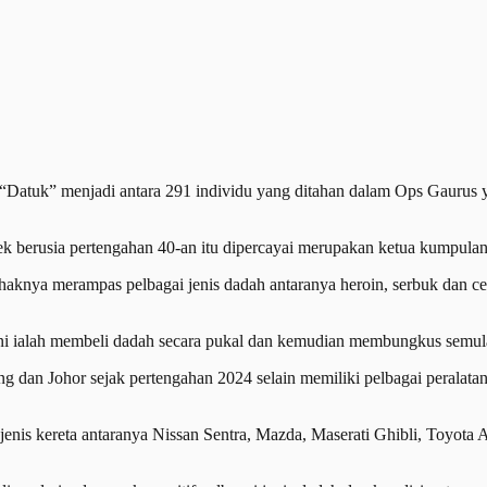
uk” menjadi antara 291 individu yang ditahan dalam Ops Gaurus yan
erusia pertengahan 40-an itu dipercayai merupakan ketua kumpulan ko
ihaknya merampas pelbagai jenis dadah antaranya heroin, serbuk dan cec
i ialah membeli dadah secara pukal dan kemudian membungkus semula u
Klang dan Johor sejak pertengahan 2024 selain memiliki pelbagai peral
jenis kereta antaranya Nissan Sentra, Mazda, Maserati Ghibli, Toyota 