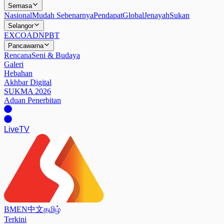
Semasa
Nasional
Mudah Sebenarnya
Pendapat
Global
Jenayah
Sukan
Selangor
EXCO
ADN
PBT
Pancawarna
Rencana
Seni & Budaya
Galeri
Hebahan
Akhbar Digital
SUKMA 2026
Aduan Penerbitan
Live
TV
BM
EN
中文
தமிழ்
Terkini