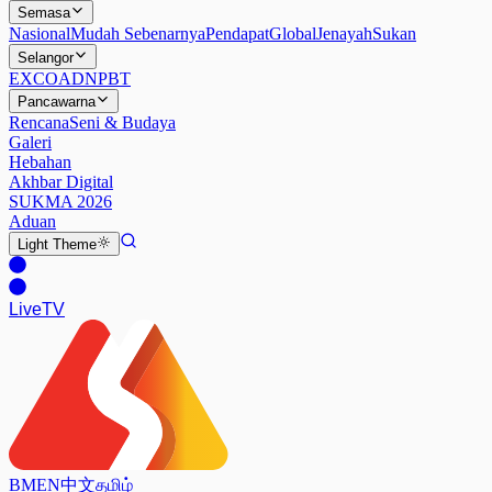
Semasa
Nasional
Mudah Sebenarnya
Pendapat
Global
Jenayah
Sukan
Selangor
EXCO
ADN
PBT
Pancawarna
Rencana
Seni & Budaya
Galeri
Hebahan
Akhbar Digital
SUKMA 2026
Aduan
Light
Theme
Live
TV
BM
EN
中文
தமிழ்