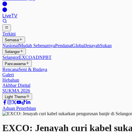
Live
TV
Terkini
Semasa
Nasional
Mudah Sebenarnya
Pendapat
Global
Jenayah
Sukan
Selangor
Selangor
EXCO
ADN
PBT
Pancawarna
Rencana
Seni & Budaya
Galeri
Hebahan
Akhbar Digital
SUKMA 2026
Light
Theme
Aduan Penerbitan
EXCO: Jenayah curi kabel suka