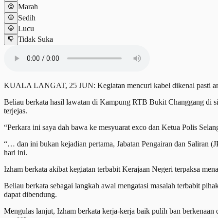
Marah
Sedih
Lucu
Tidak Suka
KUALA LANGAT, 25 JUN: Kegiatan mencuri kabel dikenal pasti antar
Beliau berkata hasil lawatan di Kampung RTB Bukit Changgang di sini,
terjejas.
“Perkara ini saya dah bawa ke mesyuarat exco dan Ketua Polis Selango
“… dan ini bukan kejadian pertama, Jabatan Pengairan dan Saliran (J
hari ini.
Izham berkata akibat kegiatan terbabit Kerajaan Negeri terpaksa m
Beliau berkata sebagai langkah awal mengatasi masalah terbabit pih
dapat dibendung.
Mengulas lanjut, Izham berkata kerja-kerja baik pulih ban berkena