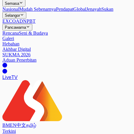
Semasa
Nasional
Mudah Sebenarnya
Pendapat
Global
Jenayah
Sukan
Selangor
EXCO
ADN
PBT
Pancawarna
Rencana
Seni & Budaya
Galeri
Hebahan
Akhbar Digital
SUKMA 2026
Aduan Penerbitan
Live
TV
BM
EN
中文
தமிழ்
Terkini