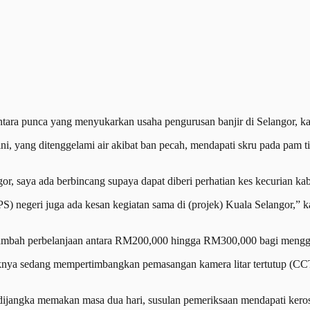
a punca yang menyukarkan usaha pengurusan banjir di Selangor, kat
 yang ditenggelami air akibat ban pecah, mendapati skru pada pam tida
r, saya ada berbincang supaya dapat diberi perhatian kes kecurian kabe
PS) negeri juga ada kesan kegiatan sama di (projek) Kuala Selangor,” 
enambah perbelanjaan antara RM200,000 hingga RM300,000 bagi mengga
aknya sedang mempertimbangkan pemasangan kamera litar tertutup (CCTV
an dijangka memakan masa dua hari, susulan pemeriksaan mendapati ke