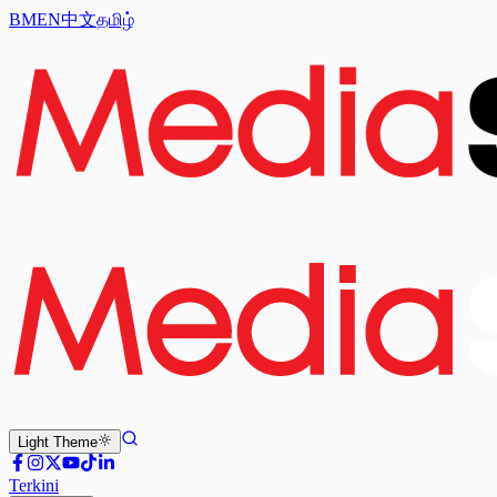
BM
EN
中文
தமிழ்
Light
Theme
Terkini