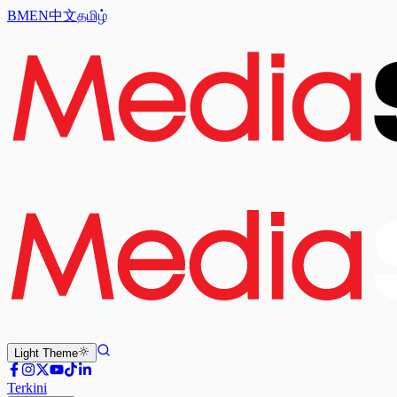
BM
EN
中文
தமிழ்
Light
Theme
Terkini