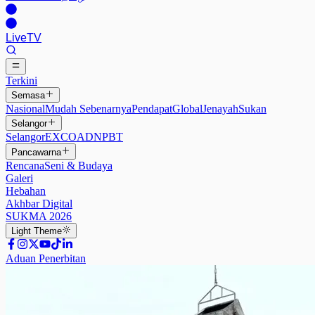
Live
TV
Terkini
Semasa
Nasional
Mudah Sebenarnya
Pendapat
Global
Jenayah
Sukan
Selangor
Selangor
EXCO
ADN
PBT
Pancawarna
Rencana
Seni & Budaya
Galeri
Hebahan
Akhbar Digital
SUKMA 2026
Light
Theme
Aduan Penerbitan