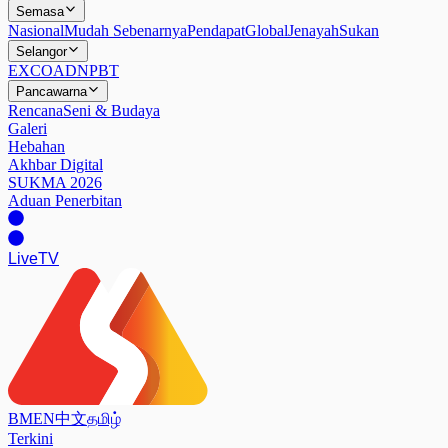
Semasa
Nasional
Mudah Sebenarnya
Pendapat
Global
Jenayah
Sukan
Selangor
EXCO
ADN
PBT
Pancawarna
Rencana
Seni & Budaya
Galeri
Hebahan
Akhbar Digital
SUKMA 2026
Aduan Penerbitan
Live
TV
BM
EN
中文
தமிழ்
Terkini