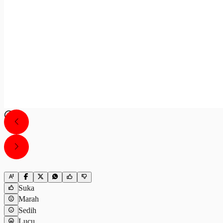
Suka
Marah
Sedih
Lucu