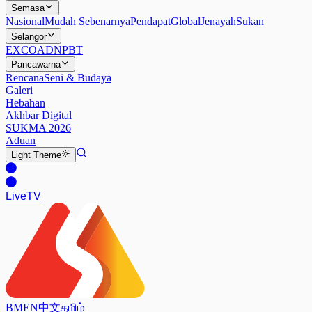
Semasa
Nasional
Mudah Sebenarnya
Pendapat
Global
Jenayah
Sukan
Selangor
EXCO
ADN
PBT
Pancawarna
Rencana
Seni & Budaya
Galeri
Hebahan
Akhbar Digital
SUKMA 2026
Aduan
Light
Theme
Live
TV
BM
EN
中文
தமிழ்