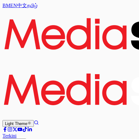
BM
EN
中文
தமிழ்
Light
Theme
Terkini