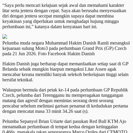
“Saya perlu mencari kelajuan sejak awal dan memahami karakter
litar serta jentera dengan cepat. Saya akan berusaha menyesuaikan
diri dengan jentera secepat mungkin supaya dapat membina
keyakinan yang diperlukan untuk menghadapi hujung minggu
perlumbaan ini,” katanya dalam kenyataan hari ini.
Pelumba muda negara Muhammad Hakim Danish Ramli merangkul
kejuaraan sulung Moto3 pada perlumbaan Grand Prix (GP) Czech
pada 21 Jun 2026. Foto Facebook Hakim Danish
Hakim Danish juga berharap dapat memanfaatkan setiap saat di GP
Belanda sebaik mungkin biarpun mengakui Litar Assen agak
mencabar kerana memiliki banyak selekoh berkelajuan tinggi selain
bersifat teknikal.
Walaupun bermula dari petak ke-14 pada perlumbaan GP Republik
Czech, pelumba dari Terengganu itu memperagakan tunggangan
matang dan agresif dengan memintas seorang demi seorang
pencabar sebelum melintasi garisan penamat di kedudukan pertama
dengan mencatat masa 33 minit 34.26 saat (s).
Pelumba Sepanyol Brian Uriarte dari pasukan Red Bull KTM Ajo
menamatkan perlumbaan di tempat kedua dengan ketinggalan
0.466s, manakala rakan senegaranya Marco Quiles dari CFMOTO