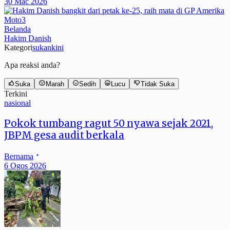
30 Mac 2026
Moto3
Belanda
Hakim Danish
Kategori
sukankini
Apa reaksi anda?
Suka
Marah
Sedih
Lucu
Tidak Suka
Terkini
nasional
Pokok tumbang ragut 50 nyawa sejak 2021,
JBPM gesa audit berkala
Bernama
6 Ogos 2026