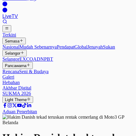
Live
TV
Terkini
Semasa
Nasional
Mudah Sebenarnya
Pendapat
Global
Jenayah
Sukan
Selangor
Selangor
EXCO
ADN
PBT
Pancawarna
Rencana
Seni & Budaya
Galeri
Hebahan
Akhbar Digital
SUKMA 2026
Light
Theme
Aduan Penerbitan