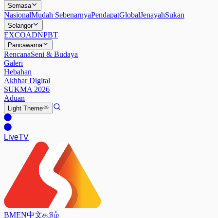
Semasa
Nasional
Mudah Sebenarnya
Pendapat
Global
Jenayah
Sukan
Selangor
EXCO
ADN
PBT
Pancawarna
Rencana
Seni & Budaya
Galeri
Hebahan
Akhbar Digital
SUKMA 2026
Aduan
Light
Theme
Live
TV
BM
EN
中文
தமிழ்