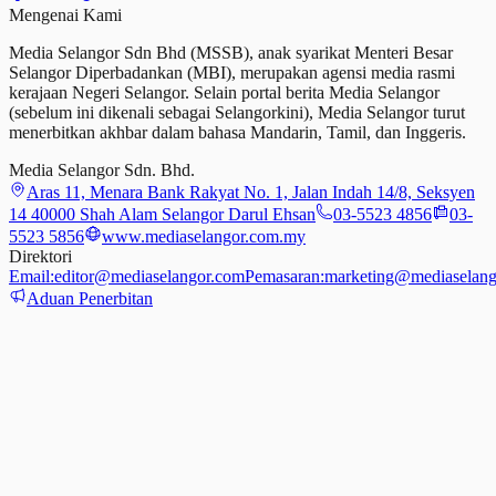
Mengenai Kami
Media Selangor Sdn Bhd (MSSB), anak syarikat Menteri Besar
Selangor Diperbadankan (MBI), merupakan agensi media rasmi
kerajaan Negeri Selangor. Selain portal berita Media Selangor
(sebelum ini dikenali sebagai Selangorkini), Media Selangor turut
menerbitkan akhbar dalam bahasa Mandarin, Tamil,
dan
Inggeris.
Media Selangor Sdn. Bhd.
Aras 11, Menara Bank Rakyat No. 1, Jalan Indah 14/8, Seksyen
14 40000 Shah Alam Selangor Darul Ehsan
03-5523 4856
03-
5523 5856
www.mediaselangor.com.my
Direktori
Email:
editor@mediaselangor.com
Pemasaran:
marketing@mediaselang
Aduan Penerbitan