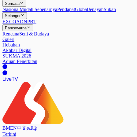
Semasa
Nasional
Mudah Sebenarnya
Pendapat
Global
Jenayah
Sukan
Selangor
EXCO
ADN
PBT
Pancawarna
Rencana
Seni & Budaya
Galeri
Hebahan
Akhbar Digital
SUKMA 2026
Aduan Penerbitan
Live
TV
BM
EN
中文
தமிழ்
Terkini