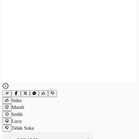
Suka
Marah
Sedih
Lucu
Tidak Suka