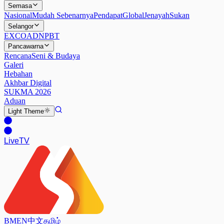
Semasa
Nasional
Mudah Sebenarnya
Pendapat
Global
Jenayah
Sukan
Selangor
EXCO
ADN
PBT
Pancawarna
Rencana
Seni & Budaya
Galeri
Hebahan
Akhbar Digital
SUKMA 2026
Aduan
Light
Theme
Live
TV
BM
EN
中文
தமிழ்