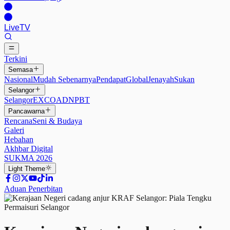
Live
TV
Terkini
Semasa
Nasional
Mudah Sebenarnya
Pendapat
Global
Jenayah
Sukan
Selangor
Selangor
EXCO
ADN
PBT
Pancawarna
Rencana
Seni & Budaya
Galeri
Hebahan
Akhbar Digital
SUKMA 2026
Light
Theme
Aduan Penerbitan