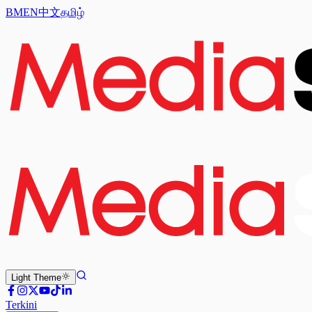
BM
EN
中文
தமிழ்
Light
Theme
Terkini