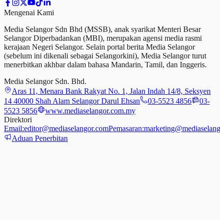
Mengenai Kami
Media Selangor Sdn Bhd (MSSB), anak syarikat Menteri Besar
Selangor Diperbadankan (MBI), merupakan agensi media rasmi
kerajaan Negeri Selangor. Selain portal berita Media Selangor
(sebelum ini dikenali sebagai Selangorkini), Media Selangor turut
menerbitkan akhbar dalam bahasa Mandarin, Tamil,
dan
Inggeris.
Media Selangor Sdn. Bhd.
Aras 11, Menara Bank Rakyat No. 1, Jalan Indah 14/8, Seksyen
14 40000 Shah Alam Selangor Darul Ehsan
03-5523 4856
03-
5523 5856
www.mediaselangor.com.my
Direktori
Email:
editor@mediaselangor.com
Pemasaran:
marketing@mediaselang
Aduan Penerbitan