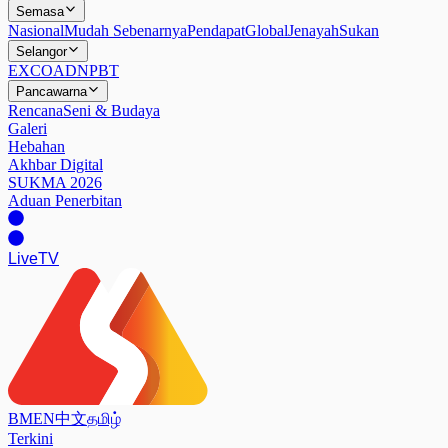
Semasa
Nasional
Mudah Sebenarnya
Pendapat
Global
Jenayah
Sukan
Selangor
EXCO
ADN
PBT
Pancawarna
Rencana
Seni & Budaya
Galeri
Hebahan
Akhbar Digital
SUKMA 2026
Aduan Penerbitan
Live
TV
BM
EN
中文
தமிழ்
Terkini