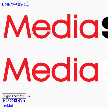
BM
EN
中文
தமிழ்
Light
Theme
Terkini