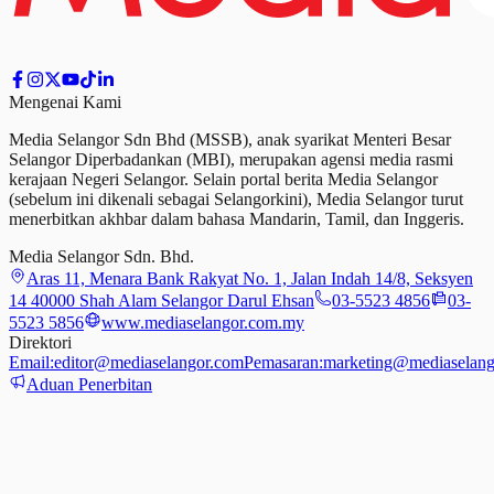
Mengenai Kami
Media Selangor Sdn Bhd (MSSB), anak syarikat Menteri Besar
Selangor Diperbadankan (MBI), merupakan agensi media rasmi
kerajaan Negeri Selangor. Selain portal berita Media Selangor
(sebelum ini dikenali sebagai Selangorkini), Media Selangor turut
menerbitkan akhbar dalam bahasa Mandarin, Tamil,
dan
Inggeris.
Media Selangor Sdn. Bhd.
Aras 11, Menara Bank Rakyat No. 1, Jalan Indah 14/8, Seksyen
14 40000 Shah Alam Selangor Darul Ehsan
03-5523 4856
03-
5523 5856
www.mediaselangor.com.my
Direktori
Email:
editor@mediaselangor.com
Pemasaran:
marketing@mediaselang
Aduan Penerbitan