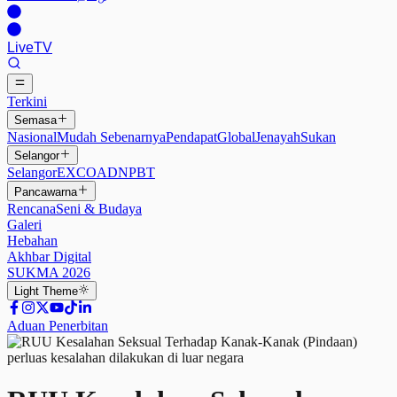
Live
TV
Terkini
Semasa
Nasional
Mudah Sebenarnya
Pendapat
Global
Jenayah
Sukan
Selangor
Selangor
EXCO
ADN
PBT
Pancawarna
Rencana
Seni & Budaya
Galeri
Hebahan
Akhbar Digital
SUKMA 2026
Light
Theme
Aduan Penerbitan