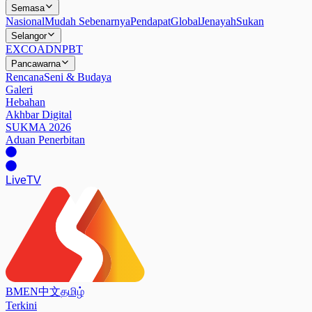
Semasa
Nasional
Mudah Sebenarnya
Pendapat
Global
Jenayah
Sukan
Selangor
EXCO
ADN
PBT
Pancawarna
Rencana
Seni & Budaya
Galeri
Hebahan
Akhbar Digital
SUKMA 2026
Aduan Penerbitan
Live
TV
BM
EN
中文
தமிழ்
Terkini