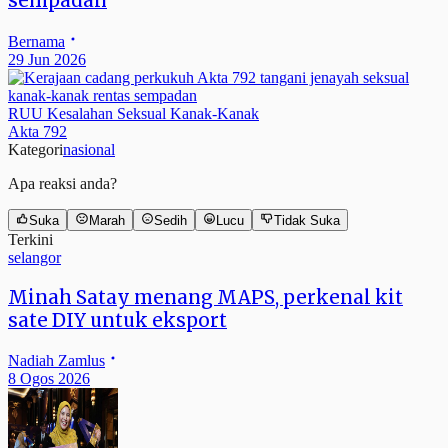
sempadan
Bernama
29 Jun 2026
RUU Kesalahan Seksual Kanak-Kanak
Akta 792
Kategori
nasional
Apa reaksi anda?
Suka
Marah
Sedih
Lucu
Tidak Suka
Terkini
selangor
Minah Satay menang MAPS, perkenal kit
sate DIY untuk eksport
Nadiah Zamlus
8 Ogos 2026