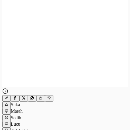
Suka
Marah
Sedih
Lucu