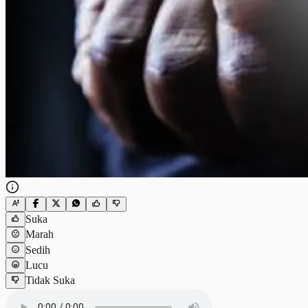
Suka
Marah
Sedih
Lucu
Tidak Suka