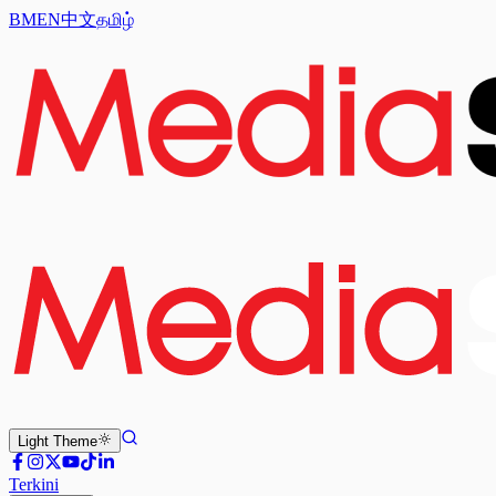
BM
EN
中文
தமிழ்
Light
Theme
Terkini