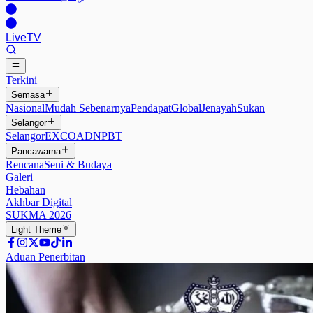
Live
TV
Terkini
Semasa
Nasional
Mudah Sebenarnya
Pendapat
Global
Jenayah
Sukan
Selangor
Selangor
EXCO
ADN
PBT
Pancawarna
Rencana
Seni & Budaya
Galeri
Hebahan
Akhbar Digital
SUKMA 2026
Light
Theme
Aduan Penerbitan