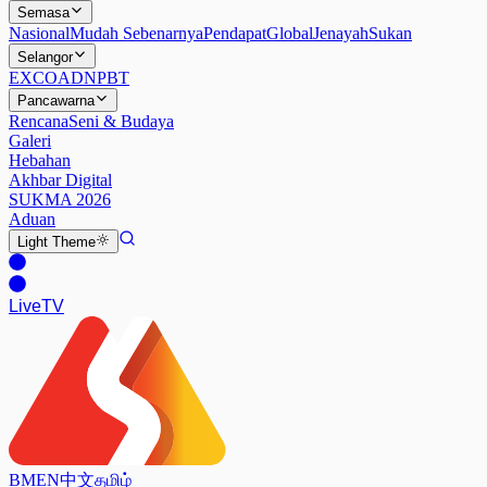
Semasa
Nasional
Mudah Sebenarnya
Pendapat
Global
Jenayah
Sukan
Selangor
EXCO
ADN
PBT
Pancawarna
Rencana
Seni & Budaya
Galeri
Hebahan
Akhbar Digital
SUKMA 2026
Aduan
Light
Theme
Live
TV
BM
EN
中文
தமிழ்