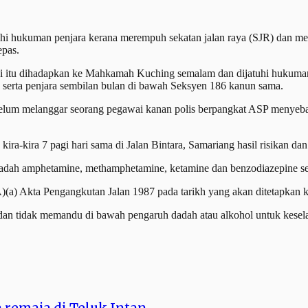
hi hukuman penjara kerana merempuh sekatan jalan raya (SJR) dan me
epas.
i itu dihadapkan ke Mahkamah Kuching semalam dan dijatuhi hukuman
serta penjara sembilan bulan di bawah Seksyen 186 kanun sama.
sebelum melanggar seorang pegawai kanan polis berpangkat ASP menye
 kira-kira 7 pagi hari sama di Jalan Bintara, Samariang hasil risikan dan
tif dadah amphetamine, methamphetamine, ketamine dan benzodiazepine 
)(a) Akta Pengangkutan Jalan 1987 pada tarikh yang akan ditetapkan k
an tidak memandu di bawah pengaruh dadah atau alkohol untuk kesela