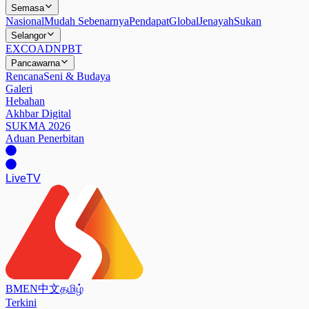
Semasa
Nasional
Mudah Sebenarnya
Pendapat
Global
Jenayah
Sukan
Selangor
EXCO
ADN
PBT
Pancawarna
Rencana
Seni & Budaya
Galeri
Hebahan
Akhbar Digital
SUKMA 2026
Aduan Penerbitan
Live
TV
BM
EN
中文
தமிழ்
Terkini