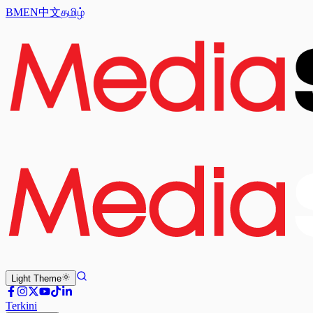
BM
EN
中文
தமிழ்
Light
Theme
Terkini