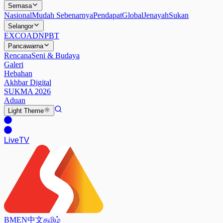
Semasa
Nasional
Mudah Sebenarnya
Pendapat
Global
Jenayah
Sukan
Selangor
EXCO
ADN
PBT
Pancawarna
Rencana
Seni & Budaya
Galeri
Hebahan
Akhbar Digital
SUKMA 2026
Aduan
Light
Theme
Live
TV
BM
EN
中文
தமிழ்