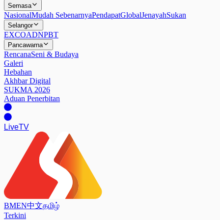
Semasa
Nasional
Mudah Sebenarnya
Pendapat
Global
Jenayah
Sukan
Selangor
EXCO
ADN
PBT
Pancawarna
Rencana
Seni & Budaya
Galeri
Hebahan
Akhbar Digital
SUKMA 2026
Aduan Penerbitan
Live
TV
BM
EN
中文
தமிழ்
Terkini