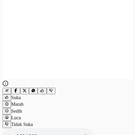
Suka
Marah
Sedih
Lucu
Tidak Suka