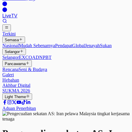
Live
TV
Terkini
Semasa
Nasional
Mudah Sebenarnya
Pendapat
Global
Jenayah
Sukan
Selangor
Selangor
EXCO
ADN
PBT
Pancawarna
Rencana
Seni & Budaya
Galeri
Hebahan
Akhbar Digital
SUKMA 2026
Light
Theme
Aduan Penerbitan