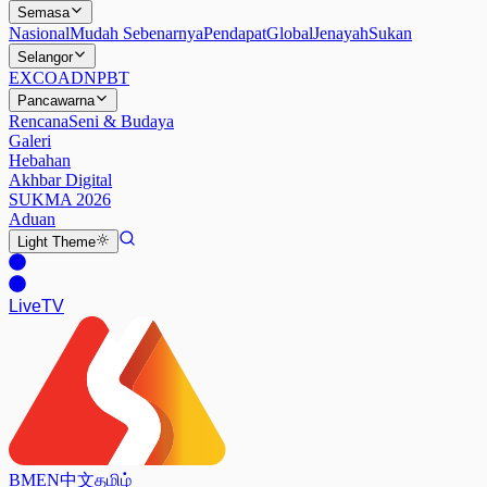
Semasa
Nasional
Mudah Sebenarnya
Pendapat
Global
Jenayah
Sukan
Selangor
EXCO
ADN
PBT
Pancawarna
Rencana
Seni & Budaya
Galeri
Hebahan
Akhbar Digital
SUKMA 2026
Aduan
Light
Theme
Live
TV
BM
EN
中文
தமிழ்