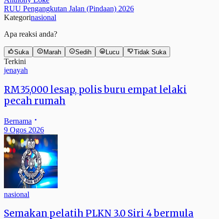
RUU Pengangkutan Jalan (Pindaan) 2026
Kategori
nasional
Apa reaksi anda?
Suka
Marah
Sedih
Lucu
Tidak Suka
Terkini
jenayah
RM35,000 lesap, polis buru empat lelaki
pecah rumah
Bernama
9 Ogos 2026
nasional
Semakan pelatih PLKN 3.0 Siri 4 bermula