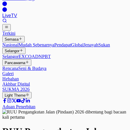
Live
TV
Terkini
Semasa
Nasional
Mudah Sebenarnya
Pendapat
Global
Jenayah
Sukan
Selangor
Selangor
EXCO
ADN
PBT
Pancawarna
Rencana
Seni & Budaya
Galeri
Hebahan
Akhbar Digital
SUKMA 2026
Light
Theme
Aduan Penerbitan