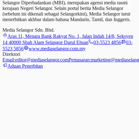
Selangor Diperbadankan (MBI), merupakan agensi media rasmi
kerajaan Negeri Selangor. Selain portal berita Media Selangor
(sebelum ini dikenali sebagai Selangorkini), Media Selangor turut
menerbitkan akhbar dalam bahasa Mandarin, Tamil,
dan
Inggeris.
Media Selangor Sdn. Bhd.
Aras 11, Menara Bank Rakyat No. 1, Jalan Indah 14/8, Seksyen
14 40000 Shah Alam Selangor Darul Ehsan
03-5523 4856
03-
5523 5856
www.mediaselangor.com.my
Direktori
Email:
editor@mediaselangor.com
Pemasaran:
marketing@mediaselang
Aduan Penerbitan