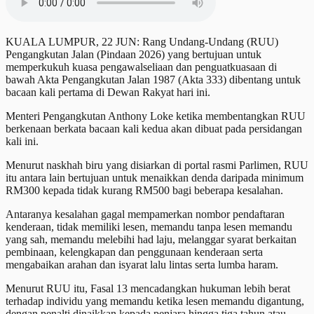
KUALA LUMPUR, 22 JUN: Rang Undang-Undang (RUU)
Pengangkutan Jalan (Pindaan 2026) yang bertujuan untuk
memperkukuh kuasa pengawalseliaan dan penguatkuasaan di
bawah Akta Pengangkutan Jalan 1987 (Akta 333) dibentang untuk
bacaan kali pertama di Dewan Rakyat hari ini.
Menteri Pengangkutan Anthony Loke ketika membentangkan RUU
berkenaan berkata bacaan kali kedua akan dibuat pada persidangan
kali ini.
Menurut naskhah biru yang disiarkan di portal rasmi Parlimen, RUU
itu antara lain bertujuan untuk menaikkan denda daripada minimum
RM300 kepada tidak kurang RM500 bagi beberapa kesalahan.
Antaranya kesalahan gagal mempamerkan nombor pendaftaran
kenderaan, tidak memiliki lesen, memandu tanpa lesen memandu
yang sah, memandu melebihi had laju, melanggar syarat berkaitan
pembinaan, kelengkapan dan penggunaan kenderaan serta
mengabaikan arahan dan isyarat lalu lintas serta lumba haram.
Menurut RUU itu, Fasal 13 mencadangkan hukuman lebih berat
terhadap individu yang memandu ketika lesen memandu digantung,
dengan penalti dinaikkan kepada penjara hingga tiga tahun atau