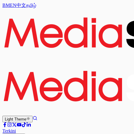
BM
EN
中文
தமிழ்
Light
Theme
Terkini