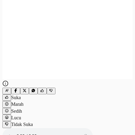
Suka
Marah
Sedih
Lucu
Tidak Suka