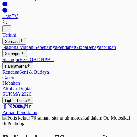
Live
TV
Terkini
Semasa
Nasional
Mudah Sebenarnya
Pendapat
Global
Jenayah
Sukan
Selangor
Selangor
EXCO
ADN
PBT
Pancawarna
Rencana
Seni & Budaya
Galeri
Hebahan
Akhbar Digital
SUKMA 2026
Light
Theme
Aduan Penerbitan