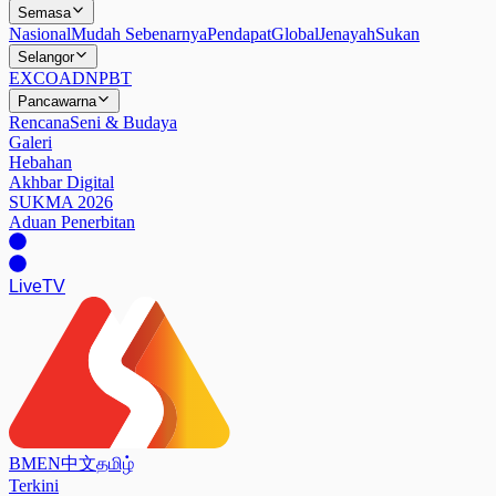
Semasa
Nasional
Mudah Sebenarnya
Pendapat
Global
Jenayah
Sukan
Selangor
EXCO
ADN
PBT
Pancawarna
Rencana
Seni & Budaya
Galeri
Hebahan
Akhbar Digital
SUKMA 2026
Aduan Penerbitan
Live
TV
BM
EN
中文
தமிழ்
Terkini