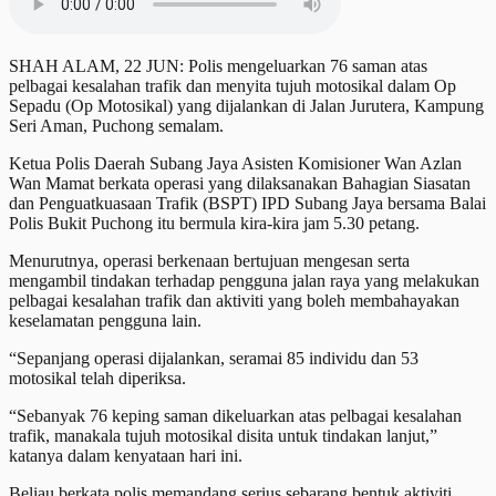
SHAH ALAM, 22 JUN: Polis mengeluarkan 76 saman atas
pelbagai kesalahan trafik dan menyita tujuh motosikal dalam Op
Sepadu (Op Motosikal) yang dijalankan di Jalan Jurutera, Kampung
Seri Aman, Puchong semalam.
Ketua Polis Daerah Subang Jaya Asisten Komisioner Wan Azlan
Wan Mamat berkata operasi yang dilaksanakan Bahagian Siasatan
dan Penguatkuasaan Trafik (BSPT) IPD Subang Jaya bersama Balai
Polis Bukit Puchong itu bermula kira-kira jam 5.30 petang.
Menurutnya, operasi berkenaan bertujuan mengesan serta
mengambil tindakan terhadap pengguna jalan raya yang melakukan
pelbagai kesalahan trafik dan aktiviti yang boleh membahayakan
keselamatan pengguna lain.
“Sepanjang operasi dijalankan, seramai 85 individu dan 53
motosikal telah diperiksa.
“Sebanyak 76 keping saman dikeluarkan atas pelbagai kesalahan
trafik, manakala tujuh motosikal disita untuk tindakan lanjut,”
katanya dalam kenyataan hari ini.
Beliau berkata polis memandang serius sebarang bentuk aktiviti