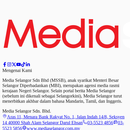
Mengenai Kami
Media Selangor Sdn Bhd (MSSB), anak syarikat Menteri Besar
Selangor Diperbadankan (MBI), merupakan agensi media rasmi
kerajaan Negeri Selangor. Selain portal berita Media Selangor
(sebelum ini dikenali sebagai Selangorkini), Media Selangor turut
menerbitkan akhbar dalam bahasa Mandarin, Tamil,
dan
Inggeris.
Media Selangor Sdn. Bhd.
Aras 11, Menara Bank Rakyat No. 1, Jalan Indah 14/8, Seksyen
14 40000 Shah Alam Selangor Darul Ehsan
03-5523 4856
03-
5523 5856
www.mediaselangor.com.my