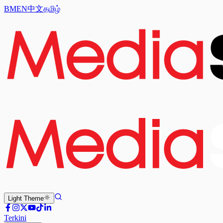
BM
EN
中文
தமிழ்
Light
Theme
Terkini