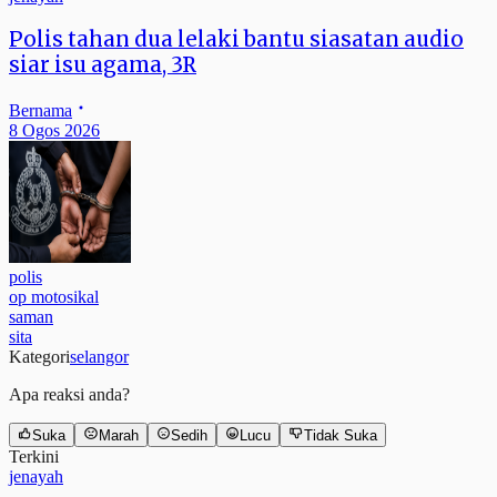
Polis tahan dua lelaki bantu siasatan audio
siar isu agama, 3R
Bernama
8 Ogos 2026
polis
op motosikal
saman
sita
Kategori
selangor
Apa reaksi anda?
Suka
Marah
Sedih
Lucu
Tidak Suka
Terkini
jenayah