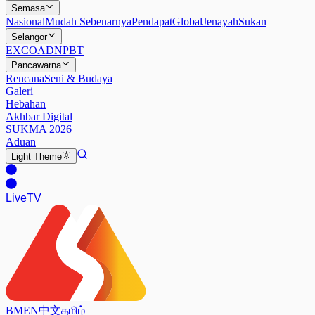
Semasa
Nasional
Mudah Sebenarnya
Pendapat
Global
Jenayah
Sukan
Selangor
EXCO
ADN
PBT
Pancawarna
Rencana
Seni & Budaya
Galeri
Hebahan
Akhbar Digital
SUKMA 2026
Aduan
Light
Theme
Live
TV
BM
EN
中文
தமிழ்