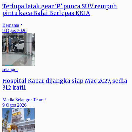
Terlupa letak gear ‘P’ punca SUV rempuh
pintu kaca Balai Berlepas KKIA
Bernama
9 Ogos 2026
selangor
Hospital Kapar dijangka siap Mac 2027, sedia
312 katil
Media Selangor Team
9 Ogos 2026