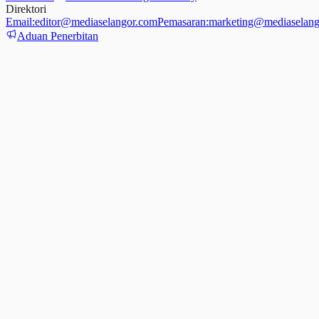
Direktori
Email:
editor@mediaselangor.com
Pemasaran:
marketing@mediaselang
Aduan Penerbitan