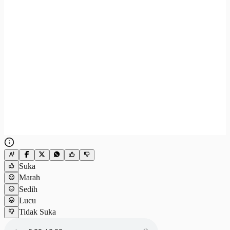
Suka
Marah
Sedih
Lucu
Tidak Suka