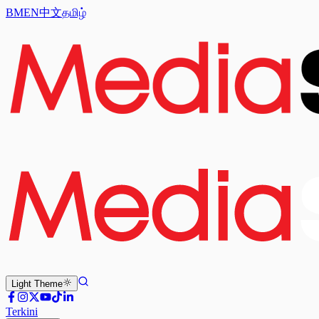
BM
EN
中文
தமிழ்
Light
Theme
Terkini