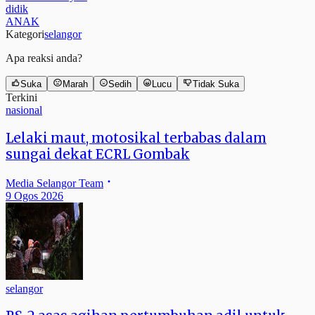
didik
ANAK
Kategori
selangor
Apa reaksi anda?
Suka
Marah
Sedih
Lucu
Tidak Suka
Terkini
nasional
Lelaki maut, motosikal terbabas dalam
sungai dekat ECRL Gombak
Media Selangor Team
9 Ogos 2026
selangor