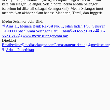
kerajaan Negeri Selangor. Selain portal berita Media Selangor
(sebelum ini dikenali sebagai Selangorkini), Media Selangor turut
menerbitkan akhbar dalam bahasa Mandarin, Tamil,
dan
Inggeris.
Media Selangor Sdn. Bhd.
Aras 11, Menara Bank Rakyat No. 1, Jalan Indah 14/8, Seksyen
14 40000 Shah Alam Selangor Darul Ehsan
03-5523 4856
03-
5523 5856
www.mediaselangor.com.my
Direktori
Email:
editor@mediaselangor.com
Pemasaran:
marketing@mediaselang
Aduan Penerbitan