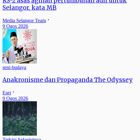
RS-2 asas agihan pertumbuhan adil untuk
Selangor, kata MB
Media Selangor Team
9 Ogos 2026
seni-budaya
Anakronisme dan Propaganda The Odyssey
Esei
9 Ogos 2026
Terkini Selanjutnya