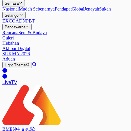
Semasa
Nasional
Mudah Sebenarnya
Pendapat
Global
Jenayah
Sukan
Selangor
EXCO
ADN
PBT
Pancawarna
Rencana
Seni & Budaya
Galeri
Hebahan
Akhbar Digital
SUKMA 2026
Aduan
Light
Theme
Live
TV
BM
EN
中文
தமிழ்