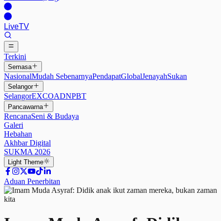
Live
TV
Terkini
Semasa
Nasional
Mudah Sebenarnya
Pendapat
Global
Jenayah
Sukan
Selangor
Selangor
EXCO
ADN
PBT
Pancawarna
Rencana
Seni & Budaya
Galeri
Hebahan
Akhbar Digital
SUKMA 2026
Light
Theme
Aduan Penerbitan