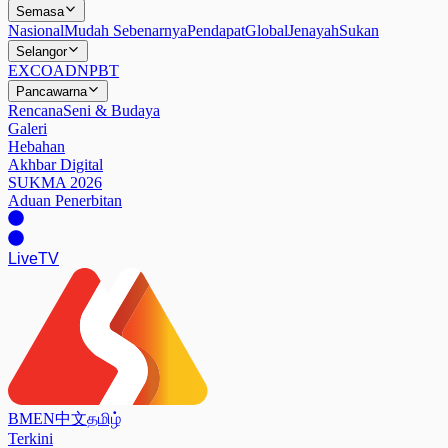
Semasa
Nasional
Mudah Sebenarnya
Pendapat
Global
Jenayah
Sukan
Selangor
EXCO
ADN
PBT
Pancawarna
Rencana
Seni & Budaya
Galeri
Hebahan
Akhbar Digital
SUKMA 2026
Aduan Penerbitan
Live
TV
BM
EN
中文
தமிழ்
Terkini