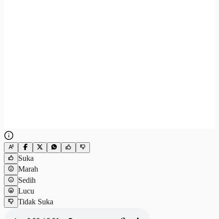
Suka
Marah
Sedih
Lucu
Tidak Suka