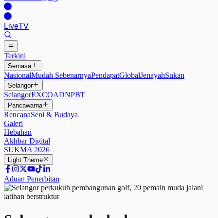
Live
TV
Terkini
Semasa
Nasional
Mudah Sebenarnya
Pendapat
Global
Jenayah
Sukan
Selangor
Selangor
EXCO
ADN
PBT
Pancawarna
Rencana
Seni & Budaya
Galeri
Hebahan
Akhbar Digital
SUKMA 2026
Light
Theme
Aduan Penerbitan