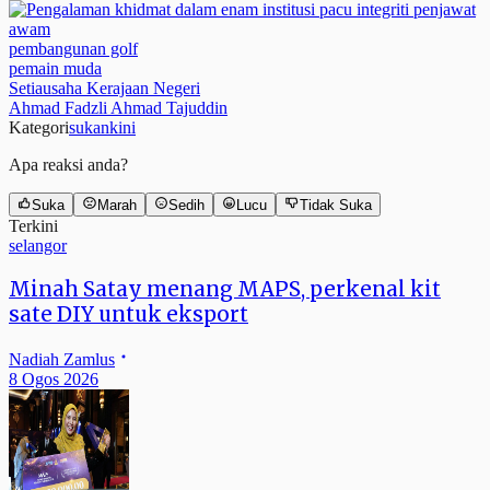
pembangunan golf
pemain muda
Setiausaha Kerajaan Negeri
Ahmad Fadzli Ahmad Tajuddin
Kategori
sukankini
Apa reaksi anda?
Suka
Marah
Sedih
Lucu
Tidak Suka
Terkini
selangor
Minah Satay menang MAPS, perkenal kit
sate DIY untuk eksport
Nadiah Zamlus
8 Ogos 2026