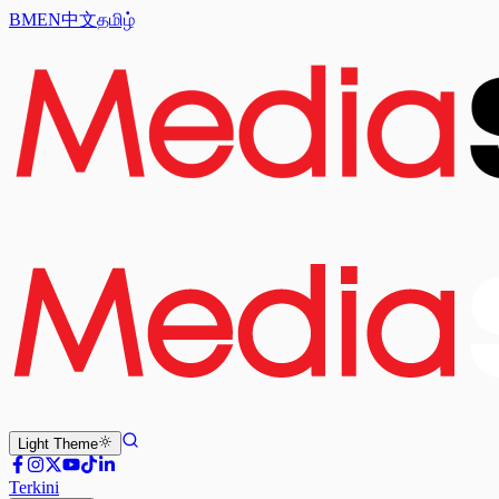
BM
EN
中文
தமிழ்
Light
Theme
Terkini