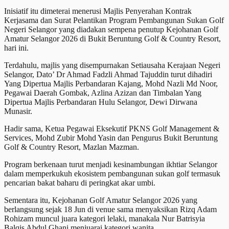
Inisiatif itu dimeterai menerusi Majlis Penyerahan Kontrak
Kerjasama dan Surat Pelantikan Program Pembangunan Sukan Golf
Negeri Selangor yang diadakan sempena penutup Kejohanan Golf
Amatur Selangor 2026 di Bukit Beruntung Golf & Country Resort,
hari ini.
Terdahulu, majlis yang disempurnakan Setiausaha Kerajaan Negeri
Selangor, Dato’ Dr Ahmad Fadzli Ahmad Tajuddin turut dihadiri
Yang Dipertua Majlis Perbandaran Kajang, Mohd Nazli Md Noor,
Pegawai Daerah Gombak, Azlina Azizan dan Timbalan Yang
Dipertua Majlis Perbandaran Hulu Selangor, Dewi Dirwana
Munasir.
Hadir sama, Ketua Pegawai Eksekutif PKNS Golf Management &
Services, Mohd Zubir Mohd Yasin dan Pengurus Bukit Beruntung
Golf & Country Resort, Mazlan Mazman.
Program berkenaan turut menjadi kesinambungan ikhtiar Selangor
dalam memperkukuh ekosistem pembangunan sukan golf termasuk
pencarian bakat baharu di peringkat akar umbi.
Sementara itu, Kejohanan Golf Amatur Selangor 2026 yang
berlangsung sejak 18 Jun di venue sama menyaksikan Rizq Adam
Rohizam muncul juara kategori lelaki, manakala Nur Batrisyia
Balqis Abdul Ghani menjuarai kategori wanita.