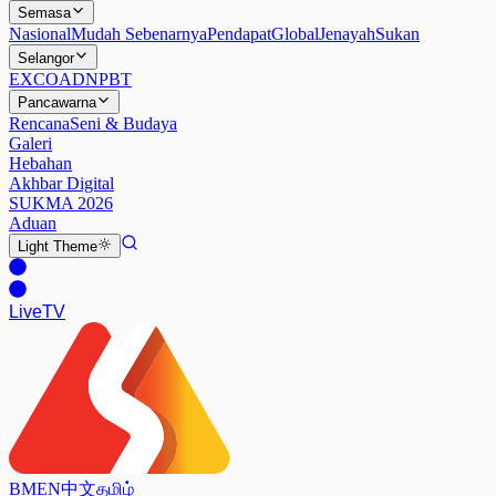
Semasa
Nasional
Mudah Sebenarnya
Pendapat
Global
Jenayah
Sukan
Selangor
EXCO
ADN
PBT
Pancawarna
Rencana
Seni & Budaya
Galeri
Hebahan
Akhbar Digital
SUKMA 2026
Aduan
Light
Theme
Live
TV
BM
EN
中文
தமிழ்