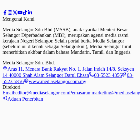
Mengenai Kami
Media Selangor Sdn Bhd (MSSB), anak syarikat Menteri Besar
Selangor Diperbadankan (MBI), merupakan agensi media rasmi
kerajaan Negeri Selangor. Selain portal berita Media Selangor
(sebelum ini dikenali sebagai Selangorkini), Media Selangor turut
menerbitkan akhbar dalam bahasa Mandarin, Tamil,
dan
Inggeris.
Media Selangor Sdn. Bhd.
Aras 11, Menara Bank Rakyat No. 1, Jalan Indah 14/8, Seksyen
14 40000 Shah Alam Selangor Darul Ehsan
03-5523 4856
03-
5523 5856
www.mediaselangor.com.my
Direktori
Email:
editor@mediaselangor.com
Pemasaran:
marketing@mediaselang
Aduan Penerbitan