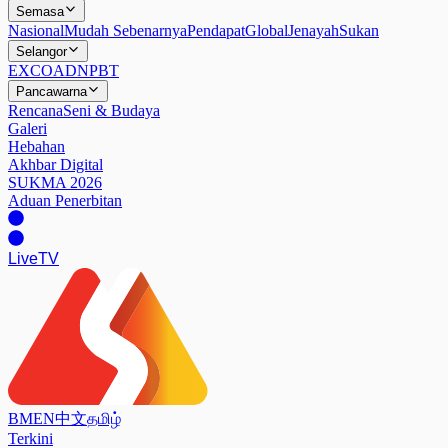
Semasa
Nasional
Mudah Sebenarnya
Pendapat
Global
Jenayah
Sukan
Selangor
EXCO
ADN
PBT
Pancawarna
Rencana
Seni & Budaya
Galeri
Hebahan
Akhbar Digital
SUKMA 2026
Aduan Penerbitan
Live
TV
BM
EN
中文
தமிழ்
Terkini