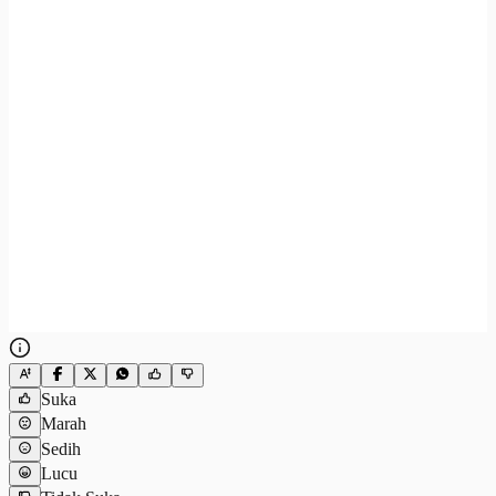
Suka
Marah
Sedih
Lucu