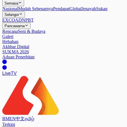
Semasa
Nasional
Mudah Sebenarnya
Pendapat
Global
Jenayah
Sukan
Selangor
EXCO
ADN
PBT
Pancawarna
Rencana
Seni & Budaya
Galeri
Hebahan
Akhbar Digital
SUKMA 2026
Aduan Penerbitan
Live
TV
BM
EN
中文
தமிழ்
Terkini