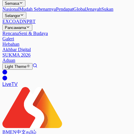
Semasa
Nasional
Mudah Sebenarnya
Pendapat
Global
Jenayah
Sukan
Selangor
EXCO
ADN
PBT
Pancawarna
Rencana
Seni & Budaya
Galeri
Hebahan
Akhbar Digital
SUKMA 2026
Aduan
Light
Theme
Live
TV
BM
EN
中文
தமிழ்