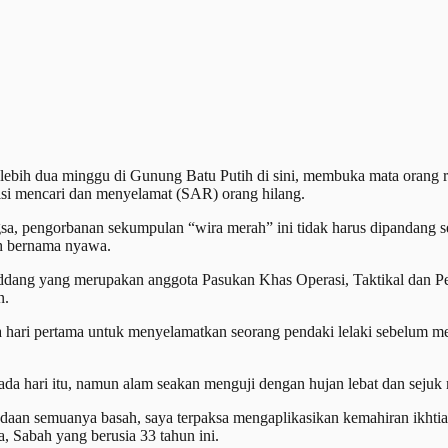
 lebih dua minggu di Gunung Batu Putih di sini, membuka mata orang
si mencari dan menyelamat (SAR) orang hilang.
 pengorbanan sekumpulan “wira merah” ini tidak harus dipandang se
ah bernama nyawa.
dang yang merupakan anggota Pasukan Khas Operasi, Taktikal dan 
n.
ari pertama untuk menyelamatkan seorang pendaki lelaki sebelum me
da hari itu, namun alam seakan menguji dengan hujan lebat dan seju
daan semuanya basah, saya terpaksa mengaplikasikan kemahiran ikhtia
, Sabah yang berusia 33 tahun ini.