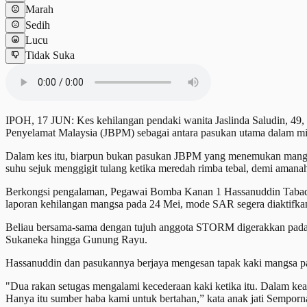
Marah
Sedih
Lucu
Tidak Suka
IPOH, 17 JUN: Kes kehilangan pendaki wanita Jaslinda Saludin, 49,
Penyelamat Malaysia (JBPM) sebagai antara pasukan utama dalam mi
Dalam kes itu, biarpun bukan pasukan JBPM yang menemukan mangsa,
suhu sejuk menggigit tulang ketika meredah rimba tebal, demi aman
Berkongsi pengalaman, Pegawai Bomba Kanan 1 Hassanuddin Tabad
laporan kehilangan mangsa pada 24 Mei, mode SAR segera diaktifka
Beliau bersama-sama dengan tujuh anggota STORM digerakkan pada h
Sukaneka hingga Gunung Rayu.
Hassanuddin dan pasukannya berjaya mengesan tapak kaki mangsa pa
"Dua rakan setugas mengalami kecederaan kaki ketika itu. Dalam kea
Hanya itu sumber haba kami untuk bertahan,” kata anak jati Semporna