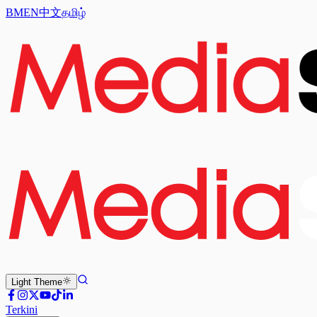
BM
EN
中文
தமிழ்
Light
Theme
Terkini