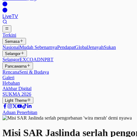
Live
TV
Terkini
Semasa
Nasional
Mudah Sebenarnya
Pendapat
Global
Jenayah
Sukan
Selangor
Selangor
EXCO
ADN
PBT
Pancawarna
Rencana
Seni & Budaya
Galeri
Hebahan
Akhbar Digital
SUKMA 2026
Light
Theme
Aduan Penerbitan
Misi SAR Jaslinda serlah peng